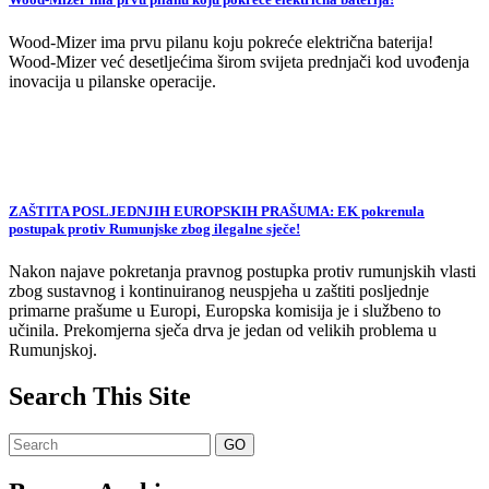
Wood-Mizer ima prvu pilanu koju pokreće električna baterija!
Wood-Mizer već desetljećima širom svijeta prednjači kod uvođenja
inovacija u pilanske operacije.
ZAŠTITA POSLJEDNJIH EUROPSKIH PRAŠUMA: EK pokrenula
postupak protiv Rumunjske zbog ilegalne sječe!
Nakon najave pokretanja pravnog postupka protiv rumunjskih vlasti
zbog sustavnog i kontinuiranog neuspjeha u zaštiti posljednje
primarne prašume u Europi, Europska komisija je i službeno to
učinila. Prekomjerna sječa drva je jedan od velikih problema u
Rumunjskoj.
Search This Site