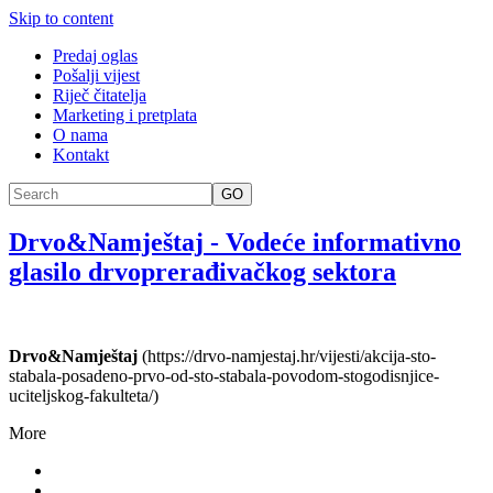
Skip to content
Predaj oglas
Pošalji vijest
Riječ čitatelja
Marketing i pretplata
O nama
Kontakt
GO
Drvo&Namještaj
-
Vodeće informativno
glasilo drvoprerađivačkog sektora
Drvo&Namještaj
(https://drvo-namjestaj.hr/vijesti/akcija-sto-
stabala-posadeno-prvo-od-sto-stabala-povodom-stogodisnjice-
uciteljskog-fakulteta/)
More