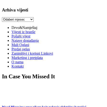
Arhiva vijesti
Arhiva
vijesti
Drvo&Namještaj
Vijesti iz branše
Pošalji vijest
Najave događanja
Mali Oglasi
Predaj oglas
Zanimljivi i korisni Linkovi
Marketing i pretplata
O nama
Kontakt
In Case You Missed It
Wood-Mizer ima prvu pilanu koju pokreće električna baterija!