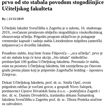
prvo od sto stabala povodom stogodišnjice
Učiteljskog fakulteta
By:
|
21/11/2019
Učiteljski fakultet Sveučilišta u Zagrebu je u subotu, 16. studenoga
2019., svečanom proslavom obilježio stogodišnjicu visokoškolskog
obrazovanja učitelja. Prigodni program uključivao je polaganje
vremenske kapsule i sadnju stabla Liriodendron tulipifera (američki
tulipanovac) u dvorištu fakulteta.
Posađeno stablo, kraj biste Ivana Filipovića – „oca učitelja“, prvo je
od sto stabala koja će kroz akciju „Sto tabala“ simbolično
predstavljati 100 godina Učiteljskog fakulteta. Preostala će stabla,
osim na prostoru Učiteljskog fakulteta, biti razmještena po čitavom
gradu prema planu koji je pripremio Zagrebački holding – ispostava
Zrinjevac.
Dekan Učiteljskog fakulteta, prof. dr. sc. Siniša Opić, ovom
prigodom održao je svečani govor, a gospođi Nives Salopek,
predstavnici Uprave Hrvatskih šuma d.o.o. – podružnica Zagreb i
doc. dr. sc. Damiru Drvodeliću, izaslaniku dekana Šumarskog
fakulteta Sveučilišta u Zagrebu prof. dr. sc. Tibora Penteka uručene
su zahvalnice.