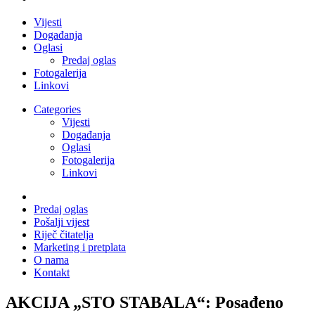
Vijesti
Događanja
Oglasi
Predaj oglas
Fotogalerija
Linkovi
Categories
Vijesti
Događanja
Oglasi
Fotogalerija
Linkovi
Predaj oglas
Pošalji vijest
Riječ čitatelja
Marketing i pretplata
O nama
Kontakt
AKCIJA „STO STABALA“: Posađeno