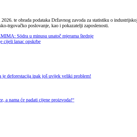
2026. te obrada podataka Državnog zavoda za statistiku o industrijskoj
sko-trgovačko poslovanje, kao i pokazatelji zaposlenosti.
 Södra u minusu unatoč mjerama štednje
jeli lanac opskrbe
restacija ipak još uvijek veliki problem!
a nama će padati cijene proizvoda!“