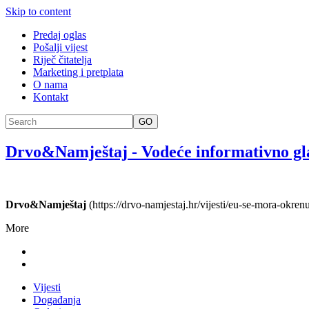
Skip to content
Predaj oglas
Pošalji vijest
Riječ čitatelja
Marketing i pretplata
O nama
Kontakt
GO
Drvo&Namještaj
-
Vodeće informativno gl
Drvo&Namještaj
(https://drvo-namjestaj.hr/vijesti/eu-se-mora-okre
More
Vijesti
Događanja