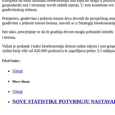
Europska na šumi bazirana bioekonomija ima ključnu ulogu u postizan
gospodarski rast i stvaranje novih radnih mjesta. U tom kontekstu sve 
građevinskog sektora.
Primjerice, građevina s jednom tonom drva dovodi do prosječnog smanj
građevinu s jednom tonom betona, navodi se u Strategiji bioekonomij
Isto tako, procjenjuje se da bi gradnja drvom mogla pohraniti između
i betona.
Važan je podatak i kako bioekonomija donosi radna mjesta i rast gospo
cjelini broji više od 420.000 poduzeća te zapošljava preko 3,5 miliju
Filed Under:
Vijesti
More About
Vijesti
NOVE STATISTIKE POTVRĐUJU NASTAVAK KRIZ