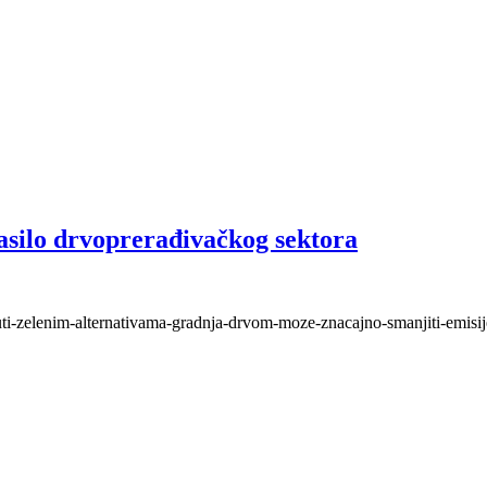
asilo drvoprerađivačkog sektora
nuti-zelenim-alternativama-gradnja-drvom-moze-znacajno-smanjiti-emisij