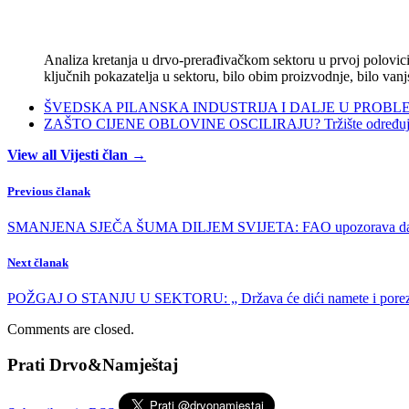
Analiza kretanja u drvo-prerađivačkom sektoru u prvoj polovici 
ključnih pokazatelja u sektoru, bilo obim proizvodnje, bilo vanj
ŠVEDSKA PILANSKA INDUSTRIJA I DALJE U PROBLEMIMA:
ZAŠTO CIJENE OBLOVINE OSCILIRAJU? Tržište određuje ci
View all Vijesti član →
Previous članak
SMANJENA SJEČA ŠUMA DILJEM SVIJETA: FAO upozorava da je defo
Next članak
POŽGAJ O STANJU U SEKTORU: „ Država će dići namete i poreze, 
Comments are closed.
Prati Drvo&Namještaj