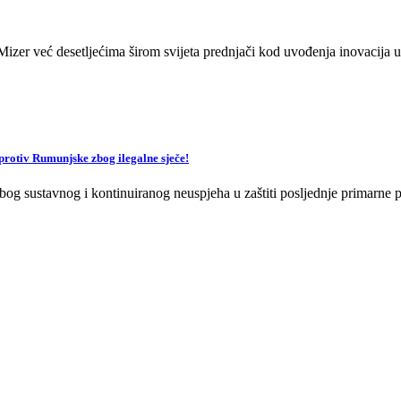
zer već desetljećima širom svijeta prednjači kod uvođenja inovacija u 
v Rumunjske zbog ilegalne sječe!
og sustavnog i kontinuiranog neuspjeha u zaštiti posljednje primarne p