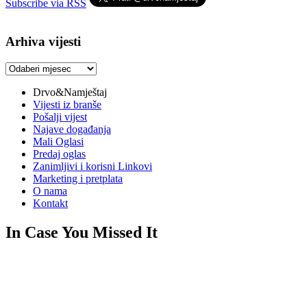
Subscribe via RSS
Arhiva vijesti
Arhiva
vijesti
Drvo&Namještaj
Vijesti iz branše
Pošalji vijest
Najave događanja
Mali Oglasi
Predaj oglas
Zanimljivi i korisni Linkovi
Marketing i pretplata
O nama
Kontakt
In Case You Missed It