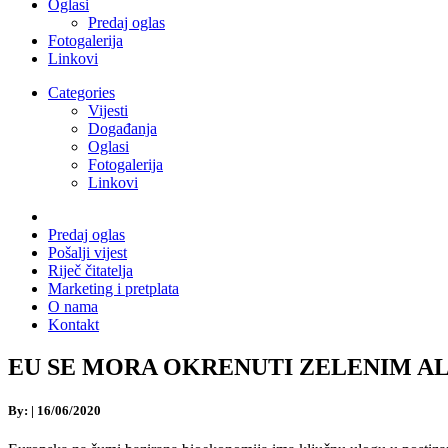
Oglasi
Predaj oglas
Fotogalerija
Linkovi
Categories
Vijesti
Događanja
Oglasi
Fotogalerija
Linkovi
Predaj oglas
Pošalji vijest
Riječ čitatelja
Marketing i pretplata
O nama
Kontakt
EU SE MORA OKRENUTI ZELENIM ALTERN
By:
|
16/06/2020