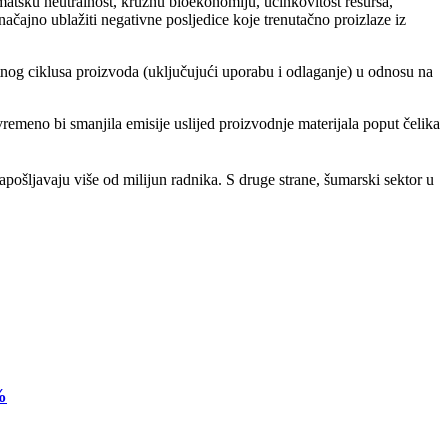
atsku neutralnost, kružnu bioekonomiju, učinkovitost resursa,
ačajno ublažiti negativne posljedice koje trenutačno proizlaze iz
tnog ciklusa proizvoda (uključujući uporabu i odlaganje) u odnosu na
vremeno bi smanjila emisije uslijed proizvodnje materijala poput čelika
pošljavaju više od milijun radnika. S druge strane, šumarski sektor u
%