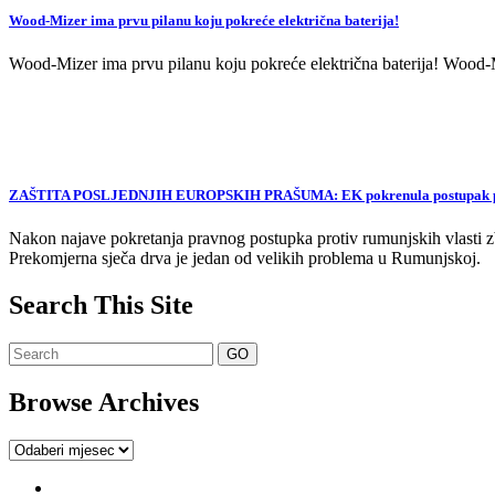
Wood-Mizer ima prvu pilanu koju pokreće električna baterija!
Wood-Mizer ima prvu pilanu koju pokreće električna baterija! Wood-Mi
ZAŠTITA POSLJEDNJIH EUROPSKIH PRAŠUMA: EK pokrenula postupak proti
Nakon najave pokretanja pravnog postupka protiv rumunjskih vlasti zb
Prekomjerna sječa drva je jedan od velikih problema u Rumunjskoj.
Search This Site
Browse Archives
Browse
Archives