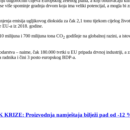
ju dugoročnih ciljeva Europskog zelenog plana, a koji obuhvaćaju klim
se više spominje gradnja drvom koja ima veliki potencijal, a mogla bi zn
enja emisija ugljikovog dioksida za čak 2,1 tonu tijekom cijelog živo
e EU-a iz 2018. godine.
 10 milijuna i 700 milijuna tona CO
godišnje na globalnoj razini, a isto
2
darstva – naime, čak 180.000 tvrtki u EU pripada drvnoj industriji, a za
na radnika i čini 3 posto europskog BDP-a.
E: Proizvodnja namještaja bilježi pad od -12 