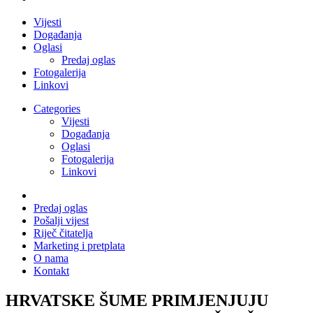
Vijesti
Događanja
Oglasi
Predaj oglas
Fotogalerija
Linkovi
Categories
Vijesti
Događanja
Oglasi
Fotogalerija
Linkovi
Predaj oglas
Pošalji vijest
Riječ čitatelja
Marketing i pretplata
O nama
Kontakt
HRVATSKE ŠUME PRIMJENJUJU