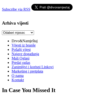
Subscribe via RSS
Arhiva vijesti
Arhiva
vijesti
Drvo&Namještaj
Vijesti iz branše
Pošalji vijest
Najave događanja
Mali Oglasi
Predaj oglas
Zanimljivi i korisni Linkovi
Marketing i pretplata
O nama
Kontakt
In Case You Missed It