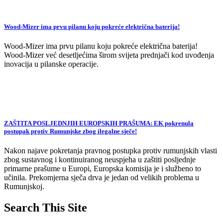
Wood-Mizer ima prvu pilanu koju pokreće električna baterija!
Wood-Mizer ima prvu pilanu koju pokreće električna baterija!
Wood-Mizer već desetljećima širom svijeta prednjači kod uvođenja
inovacija u pilanske operacije.
ZAŠTITA POSLJEDNJIH EUROPSKIH PRAŠUMA: EK pokrenula
postupak protiv Rumunjske zbog ilegalne sječe!
Nakon najave pokretanja pravnog postupka protiv rumunjskih vlasti
zbog sustavnog i kontinuiranog neuspjeha u zaštiti posljednje
primarne prašume u Europi, Europska komisija je i službeno to
učinila. Prekomjerna sječa drva je jedan od velikih problema u
Rumunjskoj.
Search This Site