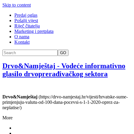
Skip to content
Predaj oglas
Pošalji vijest
Riječ čitatelja
Marketing i pretplata
O nama
Kontakt
GO
Drvo&Namještaj
-
Vodeće informativno
glasilo drvoprerađivačkog sektora
Drvo&Namještaj
(https://drvo-namjestaj.hr/vijesti/hrvatske-sume-
primjenjuju-valutu-od-100-dana-pocevsi-s-1-1-2020-oprez-za-
neplatise/)
More