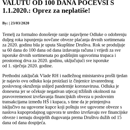
VALUTU OD 100 DANA POČEVŠI S
1.1.2020.: Oprez za neplatiše!
By:
|
23/03/2020
Temelj za formalno donošenje ranije najavljene Odluke o odobrenju
duljeg roka ispunjenja novčane obveze plaćanja drvnih sortimenata
za 2020. godinu bila je uputa Skupštine Društva. Rok se produljuje
sa 60 dana do 100 dana od dana izdavanja računa i vrijedi za sve
isporuke drvnih sortimenata po godišnjim ugovorima trupaca i
prostornog drva za 2020. godinu, uključujući sve isporuke
od 1. siječnja 2020. godine.
Prethodni zaključak Vlade RH i nadležnog ministarstva prošli tjedan
je najavio ovu odluku koja proizlazi iz činjenice izvanrednog
poslovnog okruženja uslijed pandemije koronavirusa. Odluka je
donesena jer se očekuje negativan utjecaj tržišnih okolnosti na
pravovremenost izvršavanja financijskih obveza u poslovnim
transakcijama između HŠ i kupaca, s time da je primjenjiva
isključivo na ugovorne kupce koji poštuju sve ugovorne obveze s
naslova kupoprodajnog ugovora te uredno izvršavaju sve financijske
obveze i nemaju dospjelih dugovanja prema Društvu dužih od 15
dana od dana dospijeća.