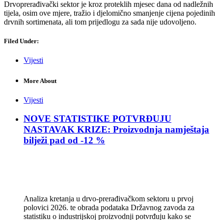
Drvoprerađivački sektor je kroz proteklih mjesec dana od nadležnih
tijela, osim ove mjere, tražio i djelomično smanjenje cijena pojedinih
drvnih sortimenata, ali tom prijedlogu za sada nije udovoljeno.
Filed Under:
Vijesti
More About
Vijesti
NOVE STATISTIKE POTVRĐUJU
NASTAVAK KRIZE: Proizvodnja namještaja
bilježi pad od -12 %
Analiza kretanja u drvo-prerađivačkom sektoru u prvoj
polovici 2026. te obrada podataka Državnog zavoda za
statistiku o industrijskoj proizvodnji potvrđuju kako se