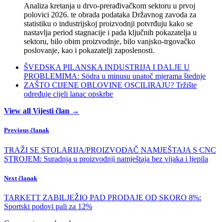
Analiza kretanja u drvo-prerađivačkom sektoru u prvoj
polovici 2026. te obrada podataka Državnog zavoda za
statistiku o industrijskoj proizvodnji potvrđuju kako se
nastavlja period stagnacije i pada ključnih pokazatelja u
sektoru, bilo obim proizvodnje, bilo vanjsko-trgovačko
poslovanje, kao i pokazatelji zaposlenosti.
ŠVEDSKA PILANSKA INDUSTRIJA I DALJE U
PROBLEMIMA: Södra u minusu unatoč mjerama štednje
ZAŠTO CIJENE OBLOVINE OSCILIRAJU? Tržište
određuje cijeli lanac opskrbe
View all Vijesti član →
Previous članak
TRAŽI SE STOLARIJA/PROIZVOĐAČ NAMJEŠTAJA S CNC
STROJEM: Suradnja u proizvodnji namještaja bez vijaka i ljepila
Next članak
TARKETT ZABILJEŽIO PAD PRODAJE OD SKORO 8%:
Sportski podovi pali za 12%