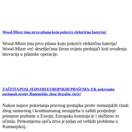
Wood-Mizer ima prvu pilanu koju pokreće električna baterija!
Wood-Mizer ima prvu pilanu koju pokreće električna baterija!
Wood-Mizer već desetljećima širom svijeta prednjači kod uvođenja
inovacija u pilanske operacije.
ZAŠTITA POSLJEDNJIH EUROPSKIH PRAŠUMA: EK pokrenula
postupak protiv Rumunjske zbog ilegalne sječe!
Nakon najave pokretanja pravnog postupka protiv rumunjskih vlasti
zbog sustavnog i kontinuiranog neuspjeha u zaštiti posljednje
primarne prašume u Europi, Europska komisija je i službeno to
učinila. Prekomjerna sječa drva je jedan od velikih problema u
Rumunjskoj.