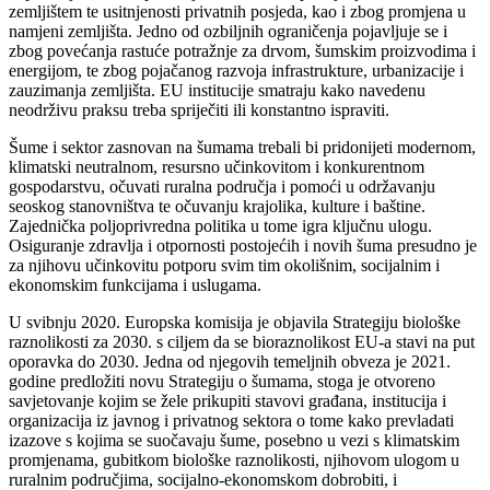
zemljištem te usitnjenosti privatnih posjeda, kao i zbog promjena u
namjeni zemljišta. Jedno od ozbiljnih ograničenja pojavljuje se i
zbog povećanja rastuće potražnje za drvom, šumskim proizvodima i
energijom, te zbog pojačanog razvoja infrastrukture, urbanizacije i
zauzimanja zemljišta. EU institucije smatraju kako navedenu
neodrživu praksu treba spriječiti ili konstantno ispraviti.
Šume i sektor zasnovan na šumama trebali bi pridonijeti modernom,
klimatski neutralnom, resursno učinkovitom i konkurentnom
gospodarstvu, očuvati ruralna područja i pomoći u održavanju
seoskog stanovništva te očuvanju krajolika, kulture i baštine.
Zajednička poljoprivredna politika u tome igra ključnu ulogu.
Osiguranje zdravlja i otpornosti postojećih i novih šuma presudno je
za njihovu učinkovitu potporu svim tim okolišnim, socijalnim i
ekonomskim funkcijama i uslugama.
U svibnju 2020. Europska komisija je objavila Strategiju biološke
raznolikosti za 2030. s ciljem da se bioraznolikost EU-a stavi na put
oporavka do 2030. Jedna od njegovih temeljnih obveza je 2021.
godine predložiti novu Strategiju o šumama, stoga je otvoreno
savjetovanje kojim se žele prikupiti stavovi građana, institucija i
organizacija iz javnog i privatnog sektora o tome kako prevladati
izazove s kojima se suočavaju šume, posebno u vezi s klimatskim
promjenama, gubitkom biološke raznolikosti, njihovom ulogom u
ruralnim područjima, socijalno-ekonomskom dobrobiti, i