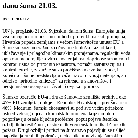
danu šuma 21.03.
By:
|
19/03/2021
UN je proglasio 21.03. Svjetskim danom šuma. Europska unija
visoko cijeni doprinos šuma u borbi protiv klimatskih promjena, a
Hrvatska pripada zemljama s većom šumovitošću unutar EU-a.
Šume su izuzetno važne za očuvanje biološke raznolikosti,
ublažavanje i prilagodbu klimatskim promjenama, regulaciju voda,
opskrbu hranom, lijekovima i materijalima, doprinose smanjenju i
kontroli rizika od prirodnih katastrofa, pomažu stabilizaciji tla i
kontroli erozije, zaslužne su za pročišćavanje zraka i vode, i
konačno – šume predstavljaju važan izvor drvnog materijala, ali i
održivo „prirodno gnijezdo“ za rekreaciju stanovništva i
neograničeno učenje o suživotu čovjeka i prirode.
Šumsko područje EU-a i drugo šumovito zemljište prekriva oko
45% EU zemljišta, dok je u Republici Hrvatskoj ta površina oko
48%. Međutim, šumski ekosustavi su pod sve većim pritiskom
uslijed velikog utjecaja klimatskih promjena koje dodatno
pogoršavaju ostale ključne probleme, poput pojave štetnika,
ozbiljnih bolesti šuma, ekstremnih vremenskih prilika i šumskih
požara. Drugi ozbiljni pritisci na šumarstvo pojavljuju se uslijed
napuštanja ruralnih područja, nedostatka upravljanja šumskim