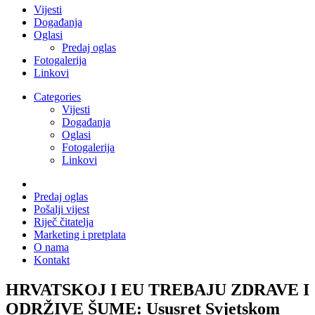
Vijesti
Događanja
Oglasi
Predaj oglas
Fotogalerija
Linkovi
Categories
Vijesti
Događanja
Oglasi
Fotogalerija
Linkovi
Predaj oglas
Pošalji vijest
Riječ čitatelja
Marketing i pretplata
O nama
Kontakt
HRVATSKOJ I EU TREBAJU ZDRAVE I
ODRŽIVE ŠUME: Ususret Svjetskom