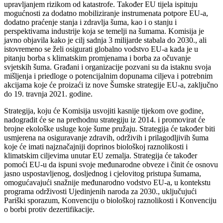
upravljanjem rizikom od katastrofe. Također EU tijela ispituju
mogućnosti za dodatno mobiliziranje instrumenata potpore EU-a,
dodatno praćenje stanja i zdravlja šuma, kao i o stanju i
perspektivama industrije koja se temelji na šumama. Komisija je
javno objavila kako je cilj sadnja 3 milijarde stabala do 2030., ali
istovremeno se želi osigurati globalno vodstvo EU-a kada je u
pitanju borba s klimatskim promjenama i borba za očuvanje
svjetskih šuma. Građani i organizacije pozvani su da istaknu svoja
mišljenja i priedloge o potencijalnim dopunama ciljeva i potrebnim
akcijama koje će proizaći iz nove Šumske strategije EU-a, zaključno
do 19. travnja 2021. godine.
Strategija, koju će Komisija usvojiti kasnije tijekom ove godine,
nadogradit će se na prethodnu strategiju iz 2014. i promovirat će
brojne ekološke usluge koje šume pružaju. Strategija će također biti
usmjerena na osiguravanje zdravih, održivih i prilagodljivih šuma
koje će imati najznačajniji doprinos biološkoj raznolikosti i
klimatskim ciljevima unutar EU zemalja. Strategija će također
pomoći EU-u da ispuni svoje međunarodne obveze i činit će osnovu
jasno uspostavljenog, dosljednog i cjelovitog pristupa šumama,
omogućavajući snažnije međunarodno vodstvo EU-a, u kontekstu
programa održivosti Ujedinjenih naroda za 2030., uključujući
Pariški sporazum, Konvenciju o biološkoj raznolikosti i Konvenciju
o borbi protiv dezertifikacije.