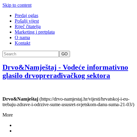
Skip to content
Predaj oglas
Pošalji vijest
Riječ čitatelja
Marketing i pretplata
O nama
Kontakt
GO
Drvo&Namještaj
-
Vodeće informativno
glasilo drvoprerađivačkog sektora
Drvo&Namještaj
(https://drvo-namjestaj.hr/vijesti/hrvatskoj-i-eu-
trebaju-zdrave-i-odrzive-sume-ususret-svjetskom-danu-suma-21-03/)
More