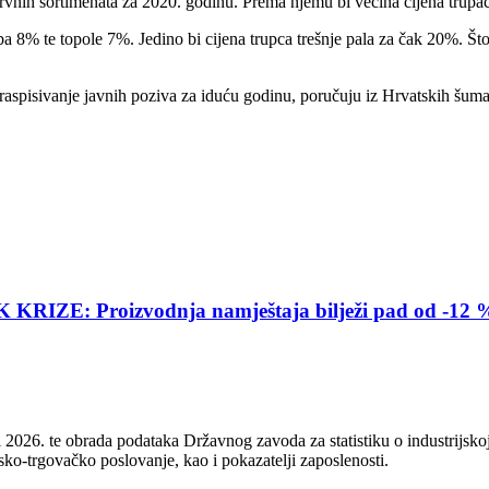
rvnih sortimenata za 2020. godinu. Prema njemu bi većina cijena trupac
ba 8% te topole 7%. Jedino bi cijena trupca trešnje pala za čak 20%. Št
raspisivanje javnih poziva za iduću godinu, poručuju iz Hrvatskih šum
E: Proizvodnja namještaja bilježi pad od -12 
2026. te obrada podataka Državnog zavoda za statistiku o industrijskoj
sko-trgovačko poslovanje, kao i pokazatelji zaposlenosti.