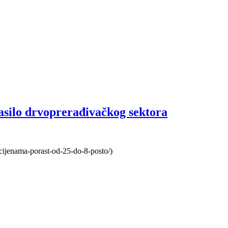
asilo drvoprerađivačkog sektora
m-cijenama-porast-od-25-do-8-posto/)