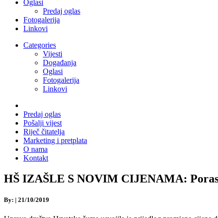
Oglasi
Predaj oglas
Fotogalerija
Linkovi
Categories
Vijesti
Događanja
Oglasi
Fotogalerija
Linkovi
Predaj oglas
Pošalji vijest
Riječ čitatelja
Marketing i pretplata
O nama
Kontakt
HŠ IZAŠLE S NOVIM CIJENAMA: Porast o
By:
|
21/10/2019