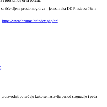
a i prostornog drva porasla.
o se tiče cijena prostornog drva – jela/smreka DDP raste za 5%, a
a.
https://www.hrsume.hr/index.php/hr/
%
 proizvodnji potvrđuju kako se nastavlja period stagnacije i pada