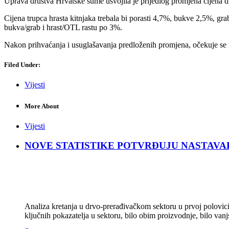
Uprava društva Hrvatske šume usvojila je prijedlog promjena cijena d
Cijena trupca hrasta kitnjaka trebala bi porasti 4,7%, bukve 2,5%, gra
bukva/grab i hrast/OTL rastu po 3%.
Nakon prihvaćanja i usuglašavanja predloženih promjena, očekuje se 
Filed Under:
Vijesti
More About
Vijesti
NOVE STATISTIKE POTVRĐUJU NASTAVAK KRIZ
Analiza kretanja u drvo-prerađivačkom sektoru u prvoj polovici 
ključnih pokazatelja u sektoru, bilo obim proizvodnje, bilo vanj