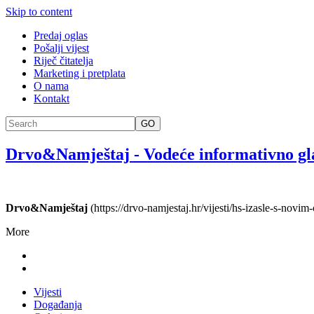
Skip to content
Predaj oglas
Pošalji vijest
Riječ čitatelja
Marketing i pretplata
O nama
Kontakt
GO
Drvo&Namještaj
-
Vodeće informativno gl
Drvo&Namještaj
(https://drvo-namjestaj.hr/vijesti/hs-izasle-s-novi
More
Vijesti
Događanja