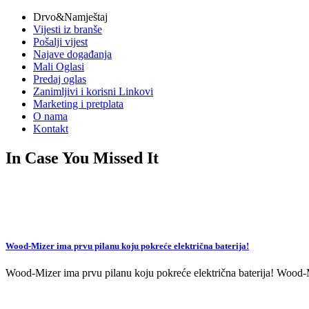
vijesti
Drvo&Namještaj
Vijesti iz branše
Pošalji vijest
Najave događanja
Mali Oglasi
Predaj oglas
Zanimljivi i korisni Linkovi
Marketing i pretplata
O nama
Kontakt
In Case You Missed It
Wood-Mizer ima prvu pilanu koju pokreće električna baterija!
Wood-Mizer ima prvu pilanu koju pokreće električna baterija! Wood-Mi