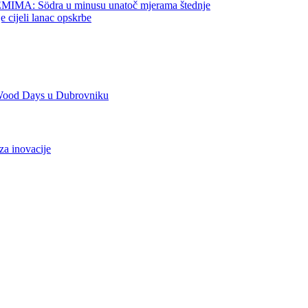
 Södra u minusu unatoč mjerama štednje
jeli lanac opskrbe
ood Days u Dubrovniku
 inovacije