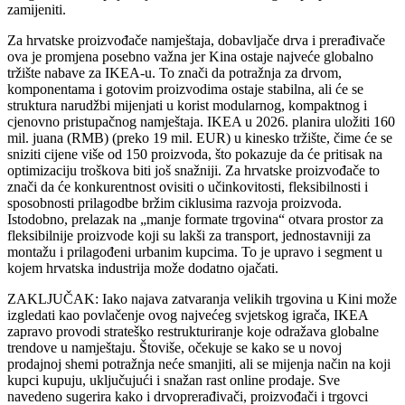
zamijeniti.
Za hrvatske proizvođače namještaja, dobavljače drva i prerađivače
ova je promjena posebno važna jer Kina ostaje najveće globalno
tržište nabave za IKEA‑u. To znači da potražnja za drvom,
komponentama i gotovim proizvodima ostaje stabilna, ali će se
struktura narudžbi mijenjati u korist modularnog, kompaktnog i
cjenovno pristupačnog namještaja. IKEA u 2026. planira uložiti 160
mil. juana (RMB) (preko 19 mil. EUR) u kinesko tržište, čime će se
sniziti cijene više od 150 proizvoda, što pokazuje da će pritisak na
optimizaciju troškova biti još snažniji. Za hrvatske proizvođače to
znači da će konkurentnost ovisiti o učinkovitosti, fleksibilnosti i
sposobnosti prilagodbe bržim ciklusima razvoja proizvoda.
Istodobno, prelazak na „manje formate trgovina“ otvara prostor za
fleksibilnije proizvode koji su lakši za transport, jednostavniji za
montažu i prilagođeni urbanim kupcima. To je upravo i segment u
kojem hrvatska industrija može dodatno ojačati.
ZAKLJUČAK: Iako najava zatvaranja velikih trgovina u Kini može
izgledati kao povlačenje ovog najvećeg svjetskog igrača, IKEA
zapravo provodi strateško restrukturiranje koje odražava globalne
trendove u namještaju. Štoviše, očekuje se kako se u novoj
prodajnoj shemi potražnja neće smanjiti, ali se mijenja način na koji
kupci kupuju, uključujući i snažan rast online prodaje. Sve
navedeno sugerira kako i drvoprerađivači, proizvođači i trgovci