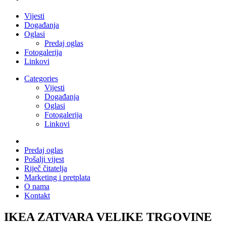
Vijesti
Događanja
Oglasi
Predaj oglas
Fotogalerija
Linkovi
Categories
Vijesti
Događanja
Oglasi
Fotogalerija
Linkovi
Predaj oglas
Pošalji vijest
Riječ čitatelja
Marketing i pretplata
O nama
Kontakt
IKEA ZATVARA VELIKE TRGOVINE