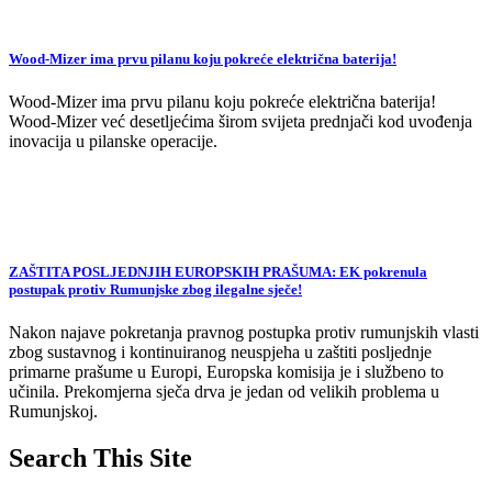
Wood-Mizer ima prvu pilanu koju pokreće električna baterija!
Wood-Mizer ima prvu pilanu koju pokreće električna baterija!
Wood-Mizer već desetljećima širom svijeta prednjači kod uvođenja
inovacija u pilanske operacije.
ZAŠTITA POSLJEDNJIH EUROPSKIH PRAŠUMA: EK pokrenula
postupak protiv Rumunjske zbog ilegalne sječe!
Nakon najave pokretanja pravnog postupka protiv rumunjskih vlasti
zbog sustavnog i kontinuiranog neuspjeha u zaštiti posljednje
primarne prašume u Europi, Europska komisija je i službeno to
učinila. Prekomjerna sječa drva je jedan od velikih problema u
Rumunjskoj.
Search This Site