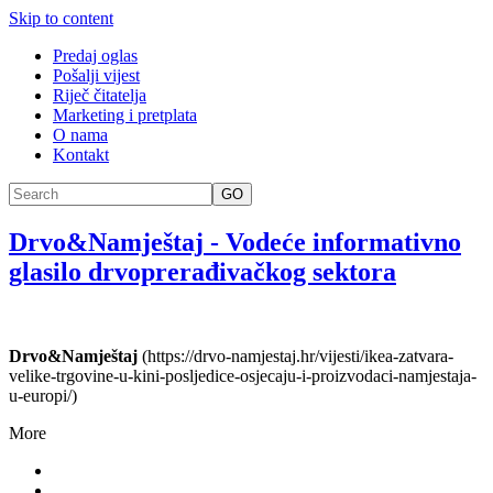
Skip to content
Predaj oglas
Pošalji vijest
Riječ čitatelja
Marketing i pretplata
O nama
Kontakt
GO
Drvo&Namještaj
-
Vodeće informativno
glasilo drvoprerađivačkog sektora
Drvo&Namještaj
(https://drvo-namjestaj.hr/vijesti/ikea-zatvara-
velike-trgovine-u-kini-posljedice-osjecaju-i-proizvodaci-namjestaja-
u-europi/)
More