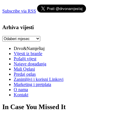
Subscribe via RSS
Arhiva vijesti
Arhiva
vijesti
Drvo&Namještaj
Vijesti iz branše
Pošalji vijest
Najave događanja
Mali Oglasi
Predaj oglas
Zanimljivi i korisni Linkovi
Marketing i pretplata
O nama
Kontakt
In Case You Missed It