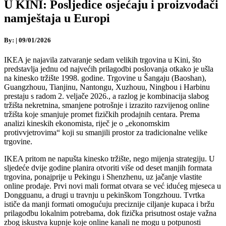
U KINI: Posljedice osjećaju i proizvođači
namještaja u Europi
By:
|
09/01/2026
IKEA je najavila zatvaranje sedam velikih trgovina u Kini, što
predstavlja jednu od najvećih prilagodbi poslovanja otkako je ušla
na kinesko tržište 1998. godine. Trgovine u Šangaju (Baoshan),
Guangzhouu, Tianjinu, Nantongu, Xuzhouu, Ningbou i Harbinu
prestaju s radom 2. veljače 2026., a razlog je kombinacija slabog
tržišta nekretnina, smanjene potrošnje i izrazito razvijenog online
tržišta koje smanjuje promet fizičkih prodajnih centara. Prema
analizi kineskih ekonomista, riječ je o „ekonomskim
protivvjetrovima“ koji su smanjili prostor za tradicionalne velike
trgovine.
IKEA pritom ne napušta kinesko tržište, nego mijenja strategiju. U
sljedeće dvije godine planira otvoriti više od deset manjih formata
trgovina, ponajprije u Pekingu i Shenzhenu, uz jačanje vlastite
online prodaje. Prvi novi mali format otvara se već idućeg mjeseca u
Dongguanu, a drugi u travnju u pekinškom Tongzhouu. Tvrtka
ističe da manji formati omogućuju preciznije ciljanje kupaca i bržu
prilagodbu lokalnim potrebama, dok fizička prisutnost ostaje važna
zbog iskustva kupnje koje online kanali ne mogu u potpunosti