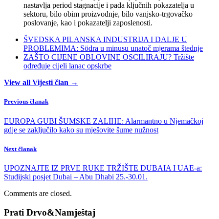
nastavlja period stagnacije i pada ključnih pokazatelja u
sektoru, bilo obim proizvodnje, bilo vanjsko-trgovačko
poslovanje, kao i pokazatelji zaposlenosti.
ŠVEDSKA PILANSKA INDUSTRIJA I DALJE U
PROBLEMIMA: Södra u minusu unatoč mjerama štednje
ZAŠTO CIJENE OBLOVINE OSCILIRAJU? Tržište
određuje cijeli lanac opskrbe
View all Vijesti član →
Previous članak
EUROPA GUBI ŠUMSKE ZALIHE: Alarmantno u Njemačkoj
gdje se zaključilo kako su mješovite šume nužnost
Next članak
UPOZNAJTE IZ PRVE RUKE TRŽIŠTE DUBAIA I UAE-a:
Studijski posjet Dubai – Abu Dhabi 25.-30.01.
Comments are closed.
Prati Drvo&Namještaj