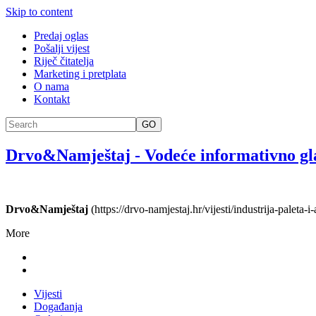
Skip to content
Predaj oglas
Pošalji vijest
Riječ čitatelja
Marketing i pretplata
O nama
Kontakt
GO
Drvo&Namještaj
-
Vodeće informativno gl
Drvo&Namještaj
(https://drvo-namjestaj.hr/vijesti/industrija-paleta
More
Vijesti
Događanja