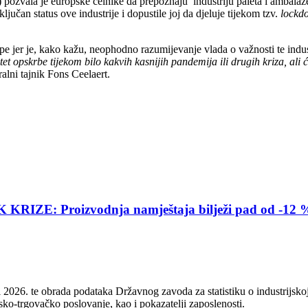
pozvala je europske čelnike da prepoznaju industriju paleta i ambalaž
jučan status ove industrije i dopustile joj da djeluje tijekom tzv.
lockd
pe jer je, kako kažu, neophodno razumijevanje vlada o važnosti te indu
et opskrbe tijekom bilo kakvih kasnijih pandemija ili drugih kriza, ali 
alni tajnik Fons Ceelaert.
E: Proizvodnja namještaja bilježi pad od -12 
2026. te obrada podataka Državnog zavoda za statistiku o industrijskoj
sko-trgovačko poslovanje, kao i pokazatelji zaposlenosti.