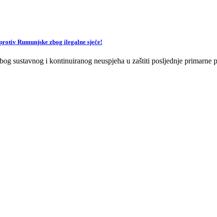
v Rumunjske zbog ilegalne sječe!
og sustavnog i kontinuiranog neuspjeha u zaštiti posljednje primarne p