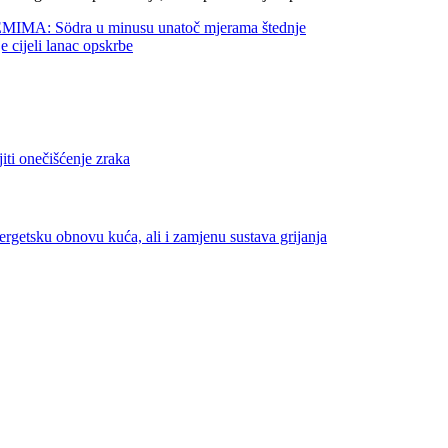
 Södra u minusu unatoč mjerama štednje
jeli lanac opskrbe
onečišćenje zraka
ku obnovu kuća, ali i zamjenu sustava grijanja