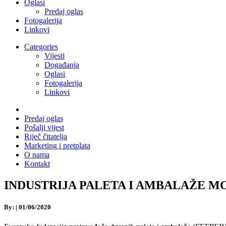
Oglasi
Predaj oglas
Fotogalerija
Linkovi
Categories
Vijesti
Događanja
Oglasi
Fotogalerija
Linkovi
Predaj oglas
Pošalji vijest
Riječ čitatelja
Marketing i pretplata
O nama
Kontakt
INDUSTRIJA PALETA I AMBALAŽE MORA 
By:
|
01/06/2020