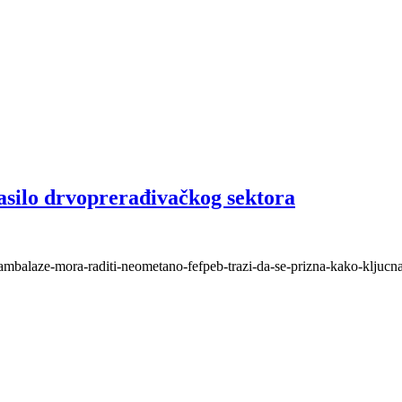
asilo drvoprerađivačkog sektora
-i-ambalaze-mora-raditi-neometano-fefpeb-trazi-da-se-prizna-kako-kljucna-