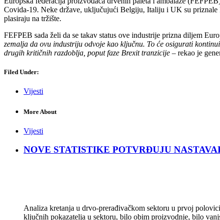
Europska federacija proizvođača drvenih paleta i ambalaže (FEFPEB) 
Covida-19. Neke države, uključujući Belgiju, Italiju i UK su priznale kl
plasiraju na tržište.
FEFPEB sada želi da se takav status ove industrije prizna diljem Euro
zemalja da ovu industriju odvoje kao ključnu. To će osigurati kontinuit
drugih kritičnih razdoblja, poput faze Brexit tranzicije
– rekao je gener
Filed Under:
Vijesti
More About
Vijesti
NOVE STATISTIKE POTVRĐUJU NASTAVAK KRIZ
Analiza kretanja u drvo-prerađivačkom sektoru u prvoj polovici 
ključnih pokazatelja u sektoru, bilo obim proizvodnje, bilo vanj