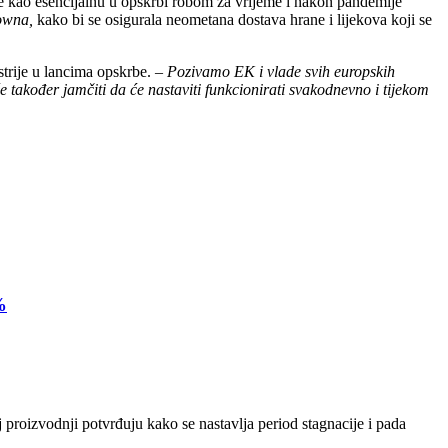
e kao esencijalnu u opskrbi robom za vrijeme i nakon pandemije
owna,
kako bi se osigurala neometana dostava hrane i lijekova koji se
strije u lancima opskrbe. –
Pozivamo EK i vlade svih europskih
će također jamčiti da će nastaviti funkcionirati svakodnevno i tijekom
%
 proizvodnji potvrđuju kako se nastavlja period stagnacije i pada