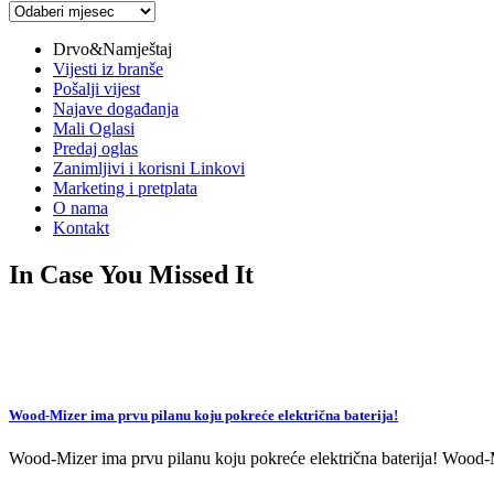
Arhiva
vijesti
Drvo&Namještaj
Vijesti iz branše
Pošalji vijest
Najave događanja
Mali Oglasi
Predaj oglas
Zanimljivi i korisni Linkovi
Marketing i pretplata
O nama
Kontakt
In Case You Missed It
Wood-Mizer ima prvu pilanu koju pokreće električna baterija!
Wood-Mizer ima prvu pilanu koju pokreće električna baterija! Wood-Mi