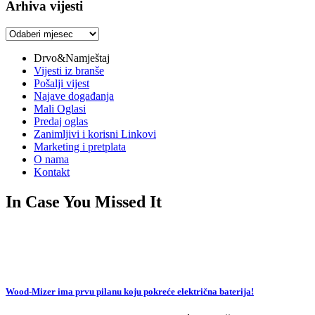
Arhiva vijesti
Arhiva
vijesti
Drvo&Namještaj
Vijesti iz branše
Pošalji vijest
Najave događanja
Mali Oglasi
Predaj oglas
Zanimljivi i korisni Linkovi
Marketing i pretplata
O nama
Kontakt
In Case You Missed It
Wood-Mizer ima prvu pilanu koju pokreće električna baterija!