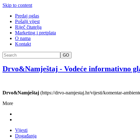
Skip to content
Predaj oglas
Pošalji vijest
Riječ čitatelja
Marketing i pretplata
O nama
Kontakt
GO
Drvo&Namještaj
-
Vodeće informativno gl
Drvo&Namještaj
(https://drvo-namjestaj.hr/vijesti/komentar-ambiente
More
Vijesti
Događanja