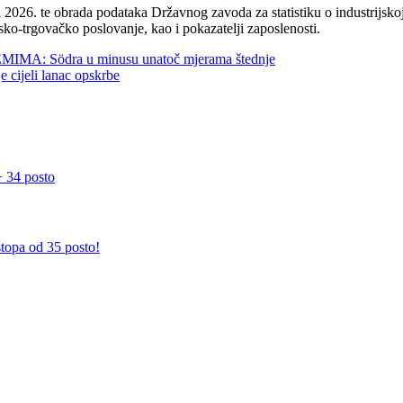
2026. te obrada podataka Državnog zavoda za statistiku o industrijskoj
sko-trgovačko poslovanje, kao i pokazatelji zaposlenosti.
 Södra u minusu unatoč mjerama štednje
jeli lanac opskrbe
 34 posto
stopa od 35 posto!