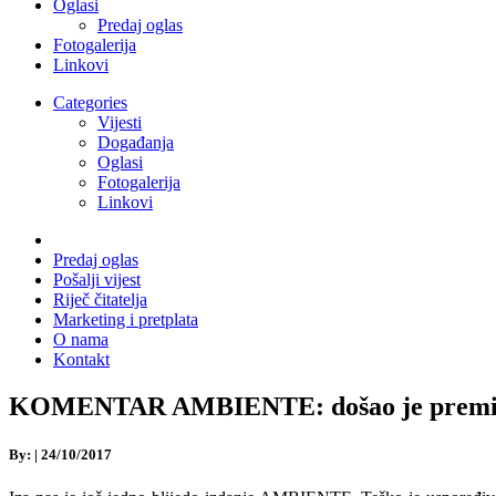
Oglasi
Predaj oglas
Fotogalerija
Linkovi
Categories
Vijesti
Događanja
Oglasi
Fotogalerija
Linkovi
Predaj oglas
Pošalji vijest
Riječ čitatelja
Marketing i pretplata
O nama
Kontakt
KOMENTAR AMBIENTE: došao je premijer Pl
By:
|
24/10/2017