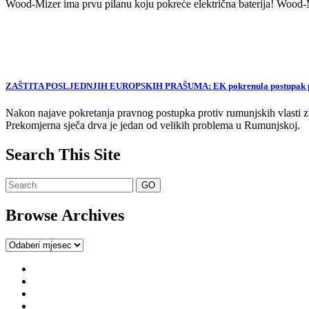
Wood-Mizer ima prvu pilanu koju pokreće električna baterija! Wood-Mi
ZAŠTITA POSLJEDNJIH EUROPSKIH PRAŠUMA: EK pokrenula postupak proti
Nakon najave pokretanja pravnog postupka protiv rumunjskih vlasti zb
Prekomjerna sječa drva je jedan od velikih problema u Rumunjskoj.
Search This Site
Browse Archives
Browse
Archives