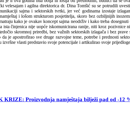
 je li ova godina bila bolja ili lošija od prethodnih, budući da se ova
i velesajam i agilna direktorica dr. Dina Tomšić su se potrudili uvest
ikaciji sajma i sektorskih tvrtki, jer već godinama izostaje izlaganj
ještaj i lošom strukturom posjetitelja, skoro bez ozbiljnijih inozem
matraju kako je ovakav koncept sajma neodrživ i kako treba dosegnuti 
ista činjenica nije uopće iskomunicirana ranije, niti kroz pozivnice n
jedočio skromnoj priredbi, bez važnih sektorskih izlagača i bez prave
to da je apostrofirao sve druge razvojne teme, potrebe i prednosti se
 izvršne vlasti predstavio svoje potencijale i artikulirao svoje prijedlog
E: Proizvodnja namještaja bilježi pad od -12 