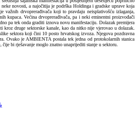
 središnja sajamska manifestacija u posljednjem desetljeću poprilično
i neke novosti, a najočitija je podrška Holdinga i gradske uprave koja
e važnih drvoprerađivača koji to pravdaju neisplativošću izlaganja,
nih kupaca. Većina drvoprerađivača, pa i neki eminentni proizvođači
dno pa tek onda graditi iznova novu manifestaciju. Dolazak premijera
iti kroz druge sektorske kanale, kao da nitko nije vjerovao u dolazak.
 slike sektora koji čini 10 posto hrvatskog izvoza. Njegova pozdravna
ktora. Ovako je AMBIENTA postala tek jedna od protokolarnih stanica
e, čije bi rješavanje moglo znatno unaprijediti stanje u sektoru.
%