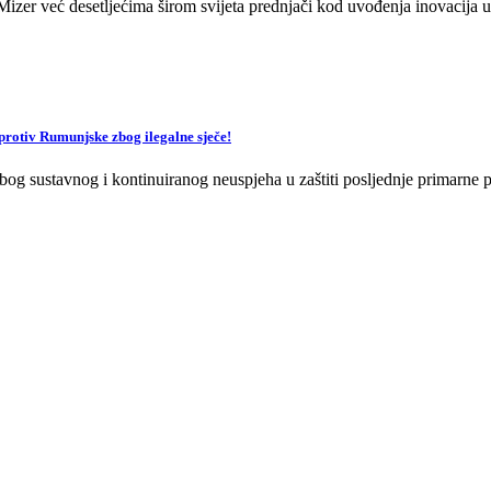
zer već desetljećima širom svijeta prednjači kod uvođenja inovacija u 
v Rumunjske zbog ilegalne sječe!
og sustavnog i kontinuiranog neuspjeha u zaštiti posljednje primarne p