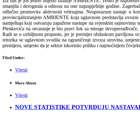
Iza nas je još jedno blijedo izdanje AMBIENTE. Teško je uspoređivati
smanjila i derogirala u odnosu na one najuspješnije godine. Zagrebačk
odlučno promovira aktivnosti velesajma. Nesporazum nastaje u komun
provincijaliziranjem AMBIENTE koja uglavnom predstavlja uvozni nam
namještaja koji ostvaruju zapažene nastupe na svjetskim sajmovima s
Plenkovića na otvaranje je bio pravi šok za mnoge drvoprerađivače, a 
Radi se o ozbiljnom propustu, jer je premijer obilaskom paviljona sv
retorika se uglavnom svodila na ograničenje izvoza sirovina, umjes
premijera, umjesto da je sektor iskoristio priliku i najmoćnijem čovjeku
Filed Under:
Vijesti
More About
Vijesti
NOVE STATISTIKE POTVRĐUJU NASTAVAK KRIZ