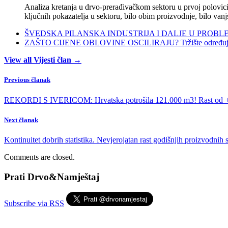
Analiza kretanja u drvo-prerađivačkom sektoru u prvoj polovici 
ključnih pokazatelja u sektoru, bilo obim proizvodnje, bilo vanj
ŠVEDSKA PILANSKA INDUSTRIJA I DALJE U PROBLEMIMA:
ZAŠTO CIJENE OBLOVINE OSCILIRAJU? Tržište određuje ci
View all Vijesti član →
Previous članak
REKORDI S IVERICOM: Hrvatska potrošila 121.000 m3! Rast od +
Next članak
Kontinuitet dobrih statistika. Nevjerojatan rast godišnjih proizvodnih 
Comments are closed.
Prati Drvo&Namještaj
Subscribe via RSS