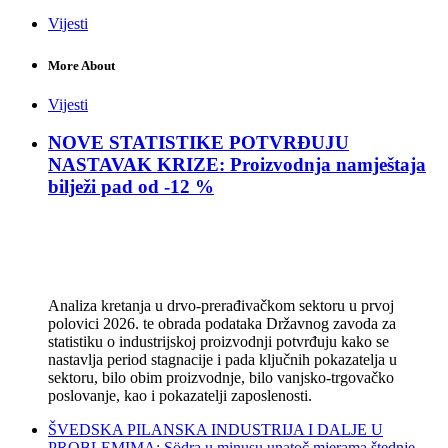
Vijesti
More About
Vijesti
NOVE STATISTIKE POTVRĐUJU
NASTAVAK KRIZE: Proizvodnja namještaja
bilježi pad od -12 %
Analiza kretanja u drvo-prerađivačkom sektoru u prvoj
polovici 2026. te obrada podataka Državnog zavoda za
statistiku o industrijskoj proizvodnji potvrđuju kako se
nastavlja period stagnacije i pada ključnih pokazatelja u
sektoru, bilo obim proizvodnje, bilo vanjsko-trgovačko
poslovanje, kao i pokazatelji zaposlenosti.
ŠVEDSKA PILANSKA INDUSTRIJA I DALJE U
PROBLEMIMA: Södra u minusu unatoč mjerama štednje