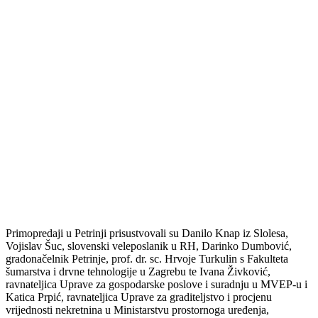
Primopredaji u Petrinji prisustvovali su Danilo Knap iz Slolesa,
Vojislav Šuc, slovenski veleposlanik u RH, Darinko Dumbović,
gradonačelnik Petrinje, prof. dr. sc. Hrvoje Turkulin s Fakulteta
šumarstva i drvne tehnologije u Zagrebu te Ivana Živković,
ravnateljica Uprave za gospodarske poslove i suradnju u MVEP-u i
Katica Prpić, ravnateljica Uprave za graditeljstvo i procjenu
vrijednosti nekretnina u Ministarstvu prostornoga uređenja,