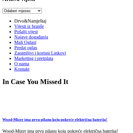
Arhiva
vijesti
Drvo&Namještaj
Vijesti iz branše
Pošalji vijest
Najave događanja
Mali Oglasi
Predaj oglas
Zanimljivi i korisni Linkovi
Marketing i pretplata
O nama
Kontakt
In Case You Missed It
Wood-Mizer ima prvu pilanu koju pokreće električna baterija!
Wood-Mizer ima prvu pilanu koju pokreće električna baterija!