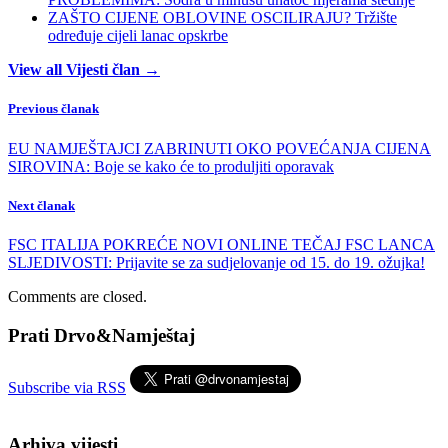
ZAŠTO CIJENE OBLOVINE OSCILIRAJU? Tržište
određuje cijeli lanac opskrbe
View all Vijesti član →
Previous članak
EU NAMJEŠTAJCI ZABRINUTI OKO POVEĆANJA CIJENA
SIROVINA: Boje se kako će to produljiti oporavak
Next članak
FSC ITALIJA POKREĆE NOVI ONLINE TEČAJ FSC LANCA
SLJEDIVOSTI: Prijavite se za sudjelovanje od 15. do 19. ožujka!
Comments are closed.
Prati Drvo&Namještaj
Subscribe via RSS
Arhiva vijesti