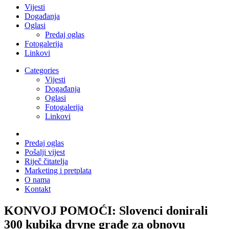
Vijesti
Događanja
Oglasi
Predaj oglas
Fotogalerija
Linkovi
Categories
Vijesti
Događanja
Oglasi
Fotogalerija
Linkovi
Predaj oglas
Pošalji vijest
Riječ čitatelja
Marketing i pretplata
O nama
Kontakt
KONVOJ POMOĆI: Slovenci donirali
300 kubika drvne građe za obnovu