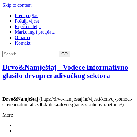
Skip to content
Predaj oglas
Pošalji vijest
Riječ čitatelja
Marketing i pretplata
O nama
Kontakt
GO
Drvo&Namještaj
-
Vodeće informativno
glasilo drvoprerađivačkog sektora
Drvo&Namještaj
(https://drvo-namjestaj.hr/vijesti/konvoj-pomoci-
slovenci-donirali-300-kubika-drvne-grade-za-obnovu-petrinje/)
More