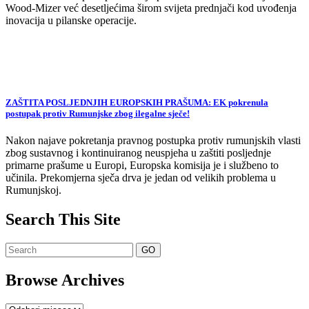
Wood-Mizer već desetljećima širom svijeta prednjači kod uvođenja
inovacija u pilanske operacije.
ZAŠTITA POSLJEDNJIH EUROPSKIH PRAŠUMA: EK pokrenula
postupak protiv Rumunjske zbog ilegalne sječe!
Nakon najave pokretanja pravnog postupka protiv rumunjskih vlasti
zbog sustavnog i kontinuiranog neuspjeha u zaštiti posljednje
primarne prašume u Europi, Europska komisija je i službeno to
učinila. Prekomjerna sječa drva je jedan od velikih problema u
Rumunjskoj.
Search This Site
Browse Archives
Browse