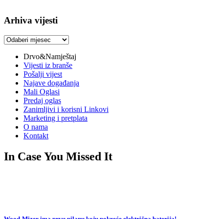
Arhiva vijesti
Arhiva
vijesti
Drvo&Namještaj
Vijesti iz branše
Pošalji vijest
Najave događanja
Mali Oglasi
Predaj oglas
Zanimljivi i korisni Linkovi
Marketing i pretplata
O nama
Kontakt
In Case You Missed It
Wood-Mizer ima prvu pilanu koju pokreće električna baterija!