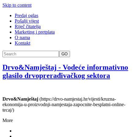
Skip to content
Predaj oglas
Pošalji vijest
Riječ čitatelja
Marketing i pretplata
O nama
Kontakt
GO
Drvo&Namještaj
-
Vodeće informativno
glasilo drvoprerađivačkog sektora
Drvo&Namještaj
(https://drvo-namjestaj.hr/vijesti/kruzna-
ekonomija-u-proizvodnji-namjestaja-zapocnite-besplatni-online-
tecaj/)
More