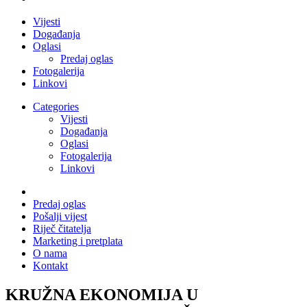
Vijesti
Događanja
Oglasi
Predaj oglas
Fotogalerija
Linkovi
Categories
Vijesti
Događanja
Oglasi
Fotogalerija
Linkovi
Predaj oglas
Pošalji vijest
Riječ čitatelja
Marketing i pretplata
O nama
Kontakt
KRUŽNA EKONOMIJA U