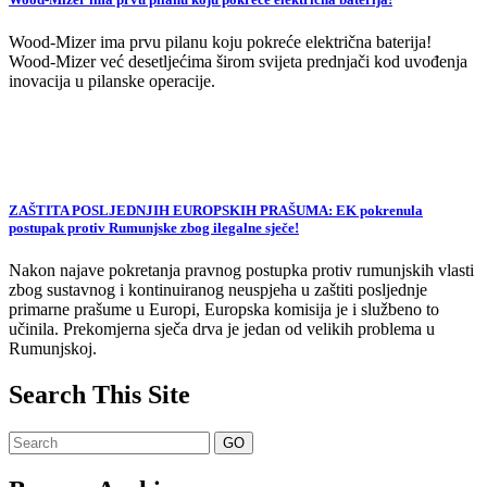
Wood-Mizer ima prvu pilanu koju pokreće električna baterija!
Wood-Mizer već desetljećima širom svijeta prednjači kod uvođenja
inovacija u pilanske operacije.
ZAŠTITA POSLJEDNJIH EUROPSKIH PRAŠUMA: EK pokrenula
postupak protiv Rumunjske zbog ilegalne sječe!
Nakon najave pokretanja pravnog postupka protiv rumunjskih vlasti
zbog sustavnog i kontinuiranog neuspjeha u zaštiti posljednje
primarne prašume u Europi, Europska komisija je i službeno to
učinila. Prekomjerna sječa drva je jedan od velikih problema u
Rumunjskoj.
Search This Site