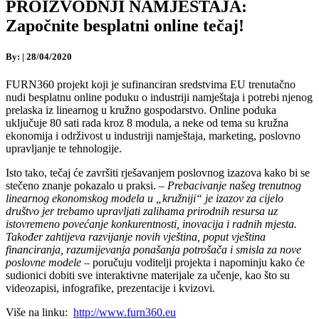
PROIZVODNJI NAMJEŠTAJA:
Započnite besplatni online tečaj!
By:
|
28/04/2020
FURN360 projekt koji je sufinanciran sredstvima EU trenutačno
nudi besplatnu online poduku o industriji namještaja i potrebi njenog
prelaska iz linearnog u kružno gospodarstvo. Online poduka
uključuje 80 sati rada kroz 8 modula, a neke od tema su kružna
ekonomija i održivost u industriji namještaja, marketing, poslovno
upravljanje te tehnologije.
Isto tako, tečaj će završiti rješavanjem poslovnog izazova kako bi se
stečeno znanje pokazalo u praksi. –
Prebacivanje našeg trenutnog
linearnog ekonomskog modela u „kružniji“ je izazov za cijelo
društvo jer trebamo upravljati zalihama prirodnih resursa uz
istovremeno povećanje konkurentnosti, inovacija i radnih mjesta.
Također zahtijeva razvijanje novih vještina, poput vještina
financiranja, razumijevanja ponašanja potrošača i smisla za nove
poslovne modele
– poručuju voditelji projekta i napominju kako će
sudionici dobiti sve interaktivne materijale za učenje, kao što su
videozapisi, infografike, prezentacije i kvizovi.
Više na linku:
http://www.furn360.eu