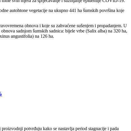
ri tome svih mjera za sprječavanje i suzbijanje epidemije COVID-19.
rirodne autohtone vegetacije na ukupno 441 ha šumskih površina koje
i pravovremena obnova i koje su zahvaćene sušenjem i propadanjem. U
i obnova sadnjom šumskih sadnica: bijele vrbe (Salix alba) na 320 ha,
xinus angustifolia) na 126 ha.
%
 proizvodnji potvrđuju kako se nastavlja period stagnacije i pada