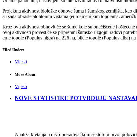
Unatoč pandemiji, nastavljeni su intenzivni radovi u aktivnosti biol
Projektna aktivnost biološke obnove šuma i šumskog zemljišta, kao di
su sada obrasle alohtonim vrstama (euroameričkim topolama, američ
Kroz ovu aktivnost obnovit će se šume koje su onečišćene i oštećene
ovoj aktivnosti provest će se pripremni šumsko-uzgojni radovi potrebn
crne topole (Populus nigra) na 226 ha, bijele topole (Populus alba) na
Filed Under:
Vijesti
More About
Vijesti
NOVE STATISTIKE POTVRĐUJU NASTAVAK KRIZ
Analiza kretanja u drvo-prerađivačkom sektoru u prvoj polovici 