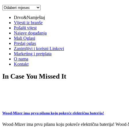
Arhiva
vijesti
Drvo&Namještaj
Vijesti iz branše
Pošalji vijest
Najave događanja
Mali Oglasi
Predaj oglas
Zanimljivi i korisni Linkovi
Marketing i pretplata
O nama
Kontakt
In Case You Missed It
Wood-Mizer ima prvu pilanu koju pokreće električna baterija!
Wood-Mizer ima prvu pilanu koju pokreće električna baterija! Wood-Mi