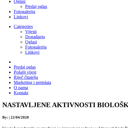
Oglasi
Predaj oglas
Fotogalerija
Linkovi
Categories
Vijesti
Događanja
Oglasi
Fotogalerija
Linkovi
Predaj oglas
Pošalji vijest
Riječ čitatelja
Marketing i pretplata
O nama
Kontakt
NASTAVLJENE AKTIVNOSTI BIOLOŠKE O
By:
|
22/04/2020