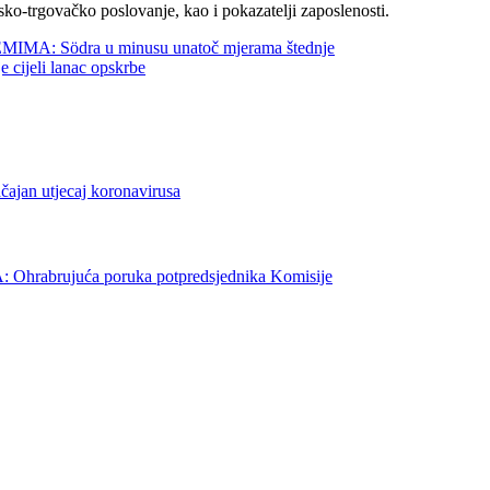
sko-trgovačko poslovanje, kao i pokazatelji zaposlenosti.
 Södra u minusu unatoč mjerama štednje
jeli lanac opskrbe
 utjecaj koronavirusa
rujuća poruka potpredsjednika Komisije