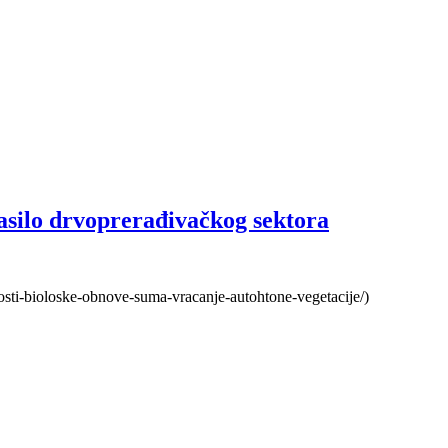
asilo drvoprerađivačkog sektora
vnosti-bioloske-obnove-suma-vracanje-autohtone-vegetacije/)