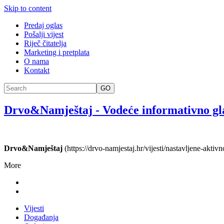
Skip to content
Predaj oglas
Pošalji vijest
Riječ čitatelja
Marketing i pretplata
O nama
Kontakt
GO
Drvo&Namještaj
-
Vodeće informativno gl
Drvo&Namještaj
(https://drvo-namjestaj.hr/vijesti/nastavljene-akti
More
Vijesti
Događanja