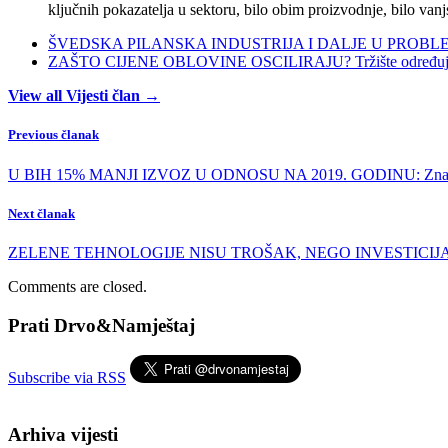
ključnih pokazatelja u sektoru, bilo obim proizvodnje, bilo vanj
ŠVEDSKA PILANSKA INDUSTRIJA I DALJE U PROBLEMIMA:
ZAŠTO CIJENE OBLOVINE OSCILIRAJU? Tržište određuje ci
View all Vijesti član →
Previous članak
U BIH 15% MANJI IZVOZ U ODNOSU NA 2019. GODINU: Značajan
Next članak
ZELENE TEHNOLOGIJE NISU TROŠAK, NEGO INVESTICIJA: Ohrab
Comments are closed.
Prati Drvo&Namještaj
Subscribe via RSS
Arhiva vijesti