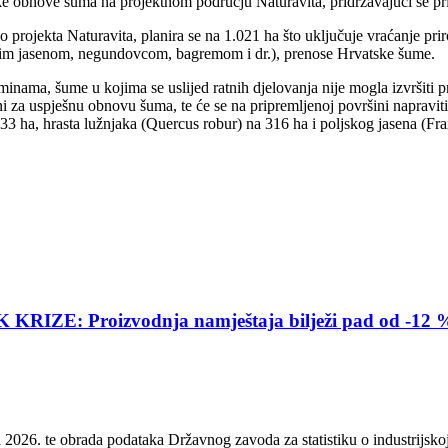
oške obnove šuma na projektnom području Naturavita, pridržavajući se p
o projekta Naturavita, planira se na 1.021 ha što uključuje vraćanje p
kim jasenom, negundovcom, bagremom i dr.), prenose Hrvatske šume.
 minama, šume u kojima se uslijed ratnih djelovanja nije mogla izvršit
i za uspješnu obnovu šuma, te će se na pripremljenoj površini napravit
 33 ha, hrasta lužnjaka (Quercus robur) na 316 ha i poljskog jasena (Fra
E: Proizvodnja namještaja bilježi pad od -12 
2026. te obrada podataka Državnog zavoda za statistiku o industrijskoj