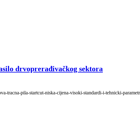
asilo drvoprerađivačkog sektora
a-tracna-pila-startcut-niska-cijena-visoki-standardi-i-tehnicki-parametr