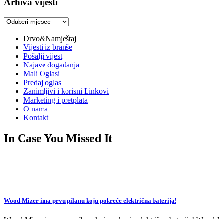
Arhiva vijesti
Arhiva
vijesti
Drvo&Namještaj
Vijesti iz branše
Pošalji vijest
Najave događanja
Mali Oglasi
Predaj oglas
Zanimljivi i korisni Linkovi
Marketing i pretplata
O nama
Kontakt
In Case You Missed It
Wood-Mizer ima prvu pilanu koju pokreće električna baterija!