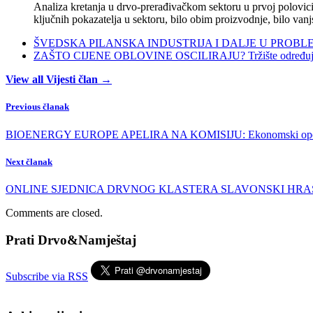
Analiza kretanja u drvo-prerađivačkom sektoru u prvoj polovici 
ključnih pokazatelja u sektoru, bilo obim proizvodnje, bilo vanj
ŠVEDSKA PILANSKA INDUSTRIJA I DALJE U PROBLEMIMA:
ZAŠTO CIJENE OBLOVINE OSCILIRAJU? Tržište određuje ci
View all Vijesti član →
Previous članak
BIOENERGY EUROPE APELIRA NA KOMISIJU: Ekonomski oporavak i
Next članak
ONLINE SJEDNICA DRVNOG KLASTERA SLAVONSKI HRAST: Drvoprer
Comments are closed.
Prati Drvo&Namještaj
Subscribe via RSS