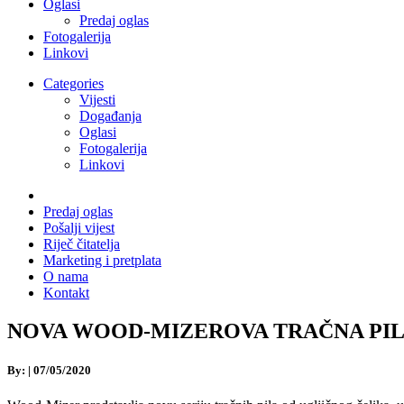
Oglasi
Predaj oglas
Fotogalerija
Linkovi
Categories
Vijesti
Događanja
Oglasi
Fotogalerija
Linkovi
Predaj oglas
Pošalji vijest
Riječ čitatelja
Marketing i pretplata
O nama
Kontakt
NOVA WOOD-MIZEROVA TRAČNA PILA StartC
By:
|
07/05/2020