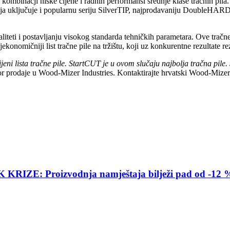
 kombinacji niske cijene i radnih performansi srednje klase tračnih pila
 koja uključuje i popularnu seriju SilverTIP, najprodavaniju DoubleHAR
teti i postavljanju visokog standarda tehničkih parametara. Ove tračne p
ekonomičniji list tračne pile na tržištu, koji uz konkurentne rezultate r
ijeni lista tračne pile. StartCUT je u ovom slučaju najbolja tračna pil
r prodaje u Wood-Mizer Industries. Kontaktirajte hrvatski Wood-Mizer 
E: Proizvodnja namještaja bilježi pad od -12 