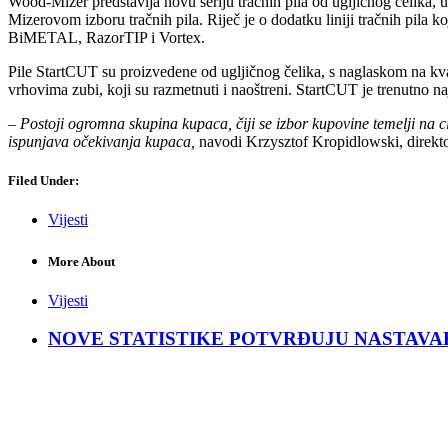
Wood-Mizer predstavlja novu seriju tračnih pila od ugljičnog čelika, u
Mizerovom izboru tračnih pila. Riječ je o dodatku liniji tračnih pila
BiMETAL, RazorTIP i Vortex.
Pile StartCUT su proizvedene od ugljičnog čelika, s naglaskom na kvali
vrhovima zubi, koji su razmetnuti i naoštreni. StartCUT je trenutno naj
– Postoji ogromna skupina kupaca, čiji se izbor kupovine temelji na c
ispunjava očekivanja kupaca,
navodi Krzysztof Kropidlowski, direkto
Filed Under:
Vijesti
More About
Vijesti
NOVE STATISTIKE POTVRĐUJU NASTAVAK KRIZ