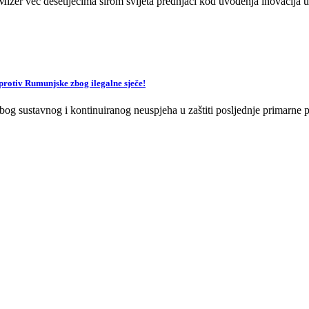
zer već desetljećima širom svijeta prednjači kod uvođenja inovacija u 
v Rumunjske zbog ilegalne sječe!
og sustavnog i kontinuiranog neuspjeha u zaštiti posljednje primarne p