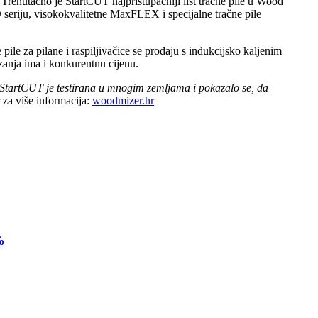
. Trenutačno je StartCUT najpristupačniji list tračne pile u Wood
D seriju, visokokvalitetne MaxFLEX i specijalne tračne pile
ile za pilane i raspiljivačice se prodaju s indukcijsko kaljenim
ezanja ima i konkurentnu cijenu.
e. StartCUT je testirana u mnogim zemljama i pokazalo se, da
za više informacija:
woodmizer.hr
%