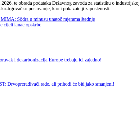
2026. te obrada podataka Državnog zavoda za statistiku o industrijskoj
sko-trgovačko poslovanje, kao i pokazatelji zaposlenosti.
 Södra u minusu unatoč mjerama štednje
jeli lanac opskrbe
 dekarbonizacija Europe trebaju ići zajedno!
ađivači rade, ali prihodi će biti jako smanjeni!