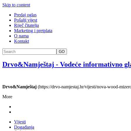
Skip to content
Predaj oglas
Pošalji vijest
Riječ čitatelja
Marketing i pretplata
O nama
Kontakt
GO
Drvo&Namještaj
-
Vodeće informativno gl
Drvo&Namještaj
(https://drvo-namjestaj.hr/vijesti/nova-wood-mizerov
More
Vijesti
Događanja