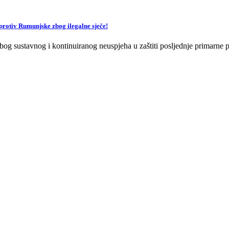
v Rumunjske zbog ilegalne sječe!
og sustavnog i kontinuiranog neuspjeha u zaštiti posljednje primarne p