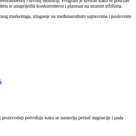
ehrambenoj i drvnoj industriji. Program je kreiran kako bi podržao
teta te unaprijediti konkurentnost i plasman na stranim tržištima.
izvoznog marketinga, izlaganje na međunarodnim sajmovima i poslovnim
%
 proizvodnji potvrđuju kako se nastavlja period stagnacije i pada