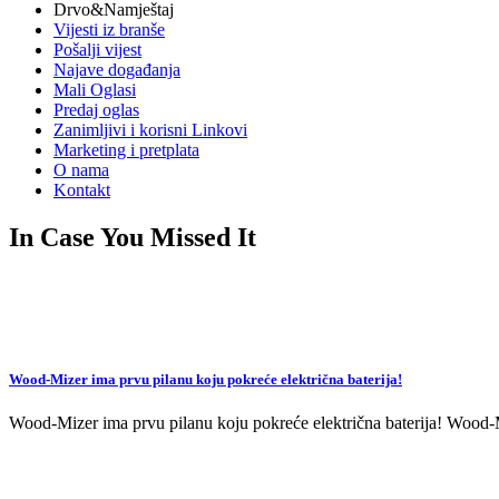
Drvo&Namještaj
Vijesti iz branše
Pošalji vijest
Najave događanja
Mali Oglasi
Predaj oglas
Zanimljivi i korisni Linkovi
Marketing i pretplata
O nama
Kontakt
In Case You Missed It
Wood-Mizer ima prvu pilanu koju pokreće električna baterija!
Wood-Mizer ima prvu pilanu koju pokreće električna baterija! Wood-Mi