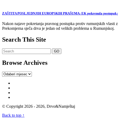
ZAŠTITA POSLJEDNJIH EUROPSKIH PRAŠUMA: EK pokrenula postupak proti
Nakon najave pokretanja pravnog postupka protiv rumunjskih vlasti zb
Prekomjerna sječa drva je jedan od velikih problema u Rumunjskoj.
Search This Site
Browse Archives
Browse
Archives
© Copyright 2026 - 2026, Drvo&Namještaj
Back to top ↑