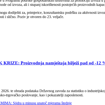
nje u Programu podrške gospodarskim društvima za promociju izvoza u pr
hode od izvoza, ali i stupanj iskorištenosti postojećih proizvodnih kapaci
e mogu dodijeliti za, primjerice, konzultantsku podršku za aktivnosti 
ti i slično. Poziv je otvoren do 23. veljače.
E: Proizvodnja namještaja bilježi pad od -12 
2026. te obrada podataka Državnog zavoda za statistiku o industrijskoj
sko-trgovačko poslovanje, kao i pokazatelji zaposlenosti.
 Södra u minusu unatoč mjerama štednje