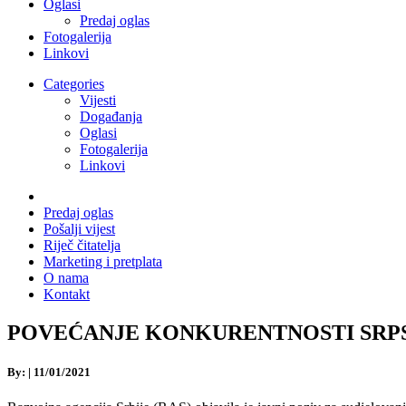
Oglasi
Predaj oglas
Fotogalerija
Linkovi
Categories
Vijesti
Događanja
Oglasi
Fotogalerija
Linkovi
Predaj oglas
Pošalji vijest
Riječ čitatelja
Marketing i pretplata
O nama
Kontakt
POVEĆANJE KONKURENTNOSTI SRPSKE DR
By:
|
11/01/2021