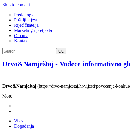
Skip to content
Predaj oglas
Pošalji vijest
Riječ čitatelja
Marketing i pretplata
O nama
Kontakt
GO
Drvo&Namještaj
-
Vodeće informativno gl
Drvo&Namještaj
(https://drvo-namjestaj.hr/vijesti/povecanje-konkur
More
Vijesti
Događanja