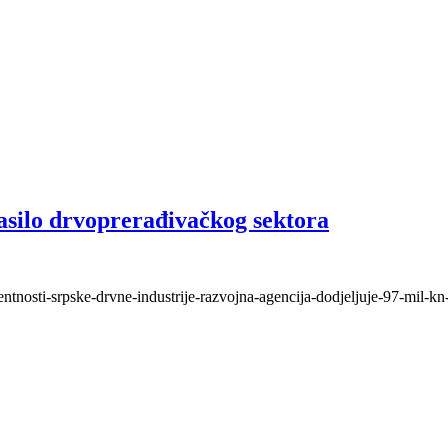
asilo drvoprerađivačkog sektora
entnosti-srpske-drvne-industrije-razvojna-agencija-dodjeljuje-97-mil-kn