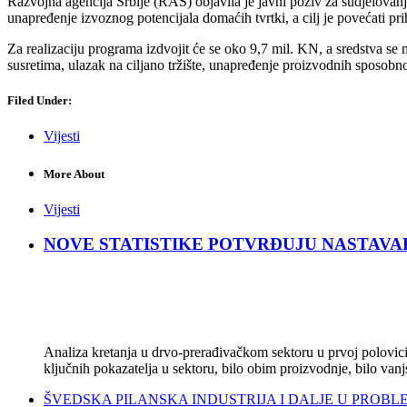
Razvojna agencija Srbije (RAS) objavila je javni poziv za sudjelova
unapređenje izvoznog potencijala domaćih tvrtki, a cilj je povećati pri
Za realizaciju programa izdvojit će se oko 9,7 mil. KN, a sredstva s
susretima, ulazak na ciljano tržište, unapređenje proizvodnih sposobnos
Filed Under:
Vijesti
More About
Vijesti
NOVE STATISTIKE POTVRĐUJU NASTAVAK KRIZ
Analiza kretanja u drvo-prerađivačkom sektoru u prvoj polovici 
ključnih pokazatelja u sektoru, bilo obim proizvodnje, bilo vanj
ŠVEDSKA PILANSKA INDUSTRIJA I DALJE U PROBLEMIMA: