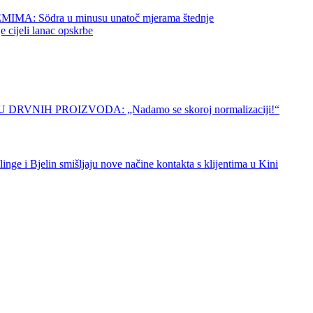
 Södra u minusu unatoč mjerama štednje
jeli lanac opskrbe
IH PROIZVODA: „Nadamo se skoroj normalizaciji!“
elin smišljaju nove načine kontakta s klijentima u Kini