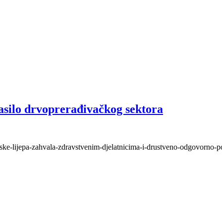
asilo drvoprerađivačkog sektora
maske-lijepa-zahvala-zdravstvenim-djelatnicima-i-drustveno-odgovorno-p