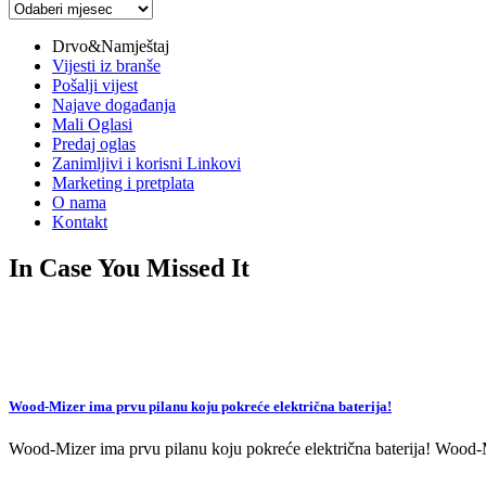
Arhiva
vijesti
Drvo&Namještaj
Vijesti iz branše
Pošalji vijest
Najave događanja
Mali Oglasi
Predaj oglas
Zanimljivi i korisni Linkovi
Marketing i pretplata
O nama
Kontakt
In Case You Missed It
Wood-Mizer ima prvu pilanu koju pokreće električna baterija!
Wood-Mizer ima prvu pilanu koju pokreće električna baterija! Wood-Mi