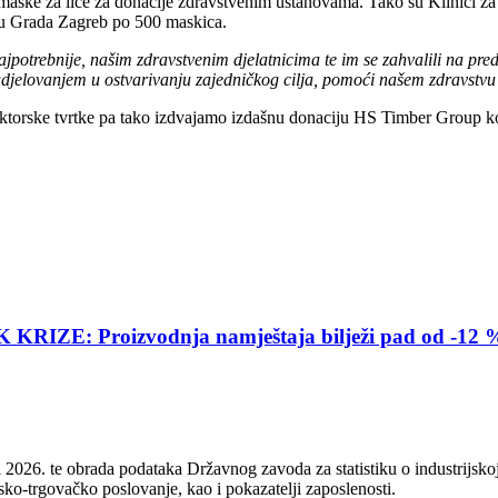
maske za lice za donacije zdravstvenim ustanovama. Tako su Klinici za
nu Grada Zagreb po 500 maskica.
jpotrebnije, našim zdravstvenim djelatnicima te im se zahvalili na p
udjelovanjem u ostvarivanju zajedničkog cilja, pomoći našem zdravstvu 
sektorske tvrtke pa tako izdvajamo izdašnu donaciju HS Timber Group ko
E: Proizvodnja namještaja bilježi pad od -12 
2026. te obrada podataka Državnog zavoda za statistiku o industrijskoj
sko-trgovačko poslovanje, kao i pokazatelji zaposlenosti.