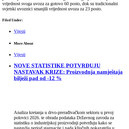
vrijednost svoga uvoza za gotovo 60 posto, dok su tradicionalni
svjetski uvoznici smanjili vrijednost uvoza za 23 posto.
Filed Under:
Vijesti
More About
Vijesti
NOVE STATISTIKE POTVRĐUJU
NASTAVAK KRIZE: Proizvodnja namještaja
bilježi pad od -12 %
Analiza kretanja u drvo-prerađivačkom sektoru u prvoj
polovici 2026. te obrada podataka Državnog zavoda za
statistiku o industrijskoj proizvodnji potvrđuju kako se
nastavlja period stagnacije i pada ključnih pokazatelja u