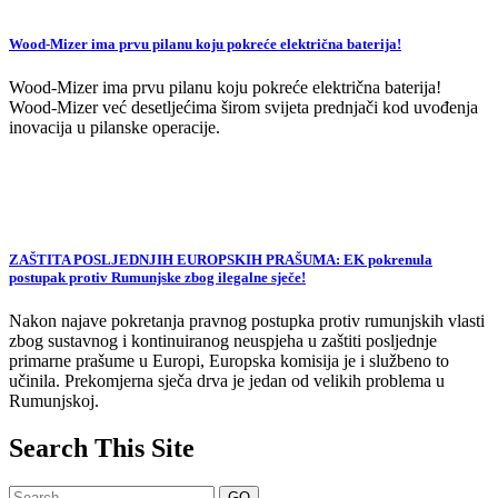
Wood-Mizer ima prvu pilanu koju pokreće električna baterija!
Wood-Mizer ima prvu pilanu koju pokreće električna baterija!
Wood-Mizer već desetljećima širom svijeta prednjači kod uvođenja
inovacija u pilanske operacije.
ZAŠTITA POSLJEDNJIH EUROPSKIH PRAŠUMA: EK pokrenula
postupak protiv Rumunjske zbog ilegalne sječe!
Nakon najave pokretanja pravnog postupka protiv rumunjskih vlasti
zbog sustavnog i kontinuiranog neuspjeha u zaštiti posljednje
primarne prašume u Europi, Europska komisija je i službeno to
učinila. Prekomjerna sječa drva je jedan od velikih problema u
Rumunjskoj.
Search This Site