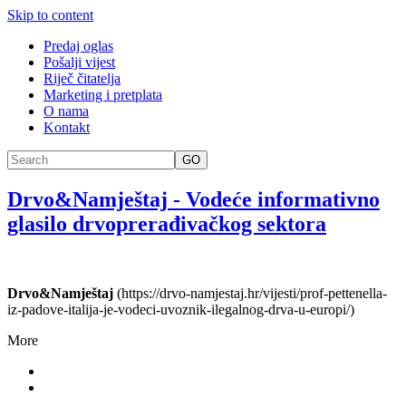
Skip to content
Predaj oglas
Pošalji vijest
Riječ čitatelja
Marketing i pretplata
O nama
Kontakt
GO
Drvo&Namještaj
-
Vodeće informativno
glasilo drvoprerađivačkog sektora
Drvo&Namještaj
(https://drvo-namjestaj.hr/vijesti/prof-pettenella-
iz-padove-italija-je-vodeci-uvoznik-ilegalnog-drva-u-europi/)
More