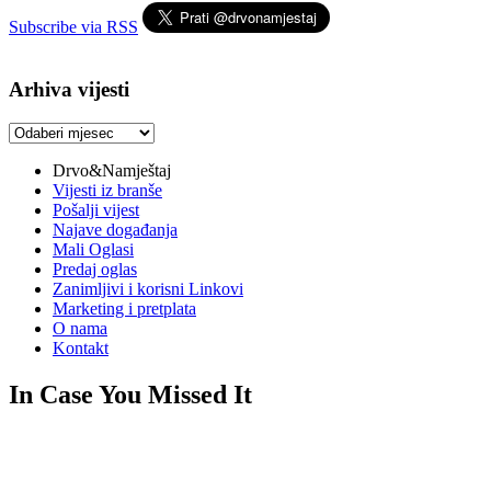
Subscribe via RSS
Arhiva vijesti
Arhiva
vijesti
Drvo&Namještaj
Vijesti iz branše
Pošalji vijest
Najave događanja
Mali Oglasi
Predaj oglas
Zanimljivi i korisni Linkovi
Marketing i pretplata
O nama
Kontakt
In Case You Missed It