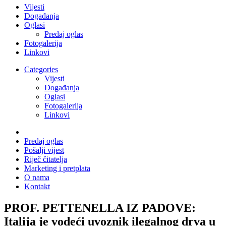
Vijesti
Događanja
Oglasi
Predaj oglas
Fotogalerija
Linkovi
Categories
Vijesti
Događanja
Oglasi
Fotogalerija
Linkovi
Predaj oglas
Pošalji vijest
Riječ čitatelja
Marketing i pretplata
O nama
Kontakt
PROF. PETTENELLA IZ PADOVE:
Italija je vodeći uvoznik ilegalnog drva u