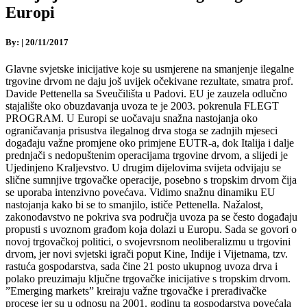
Europi
By:
|
20/11/2017
Glavne svjetske inicijative koje su usmjerene na smanjenje ilegalne
trgovine drvom ne daju još uvijek očekivane rezultate, smatra prof.
Davide Pettenella sa Sveučilišta u Padovi. EU je zauzela odlučno
stajalište oko obuzdavanja uvoza te je 2003. pokrenula FLEGT
PROGRAM. U Europi se uočavaju snažna nastojanja oko
ograničavanja prisustva ilegalnog drva stoga se zadnjih mjeseci
događaju važne promjene oko primjene EUTR-a, dok Italija i dalje
prednjači s nedopuštenim operacijama trgovine drvom, a slijedi je
Ujedinjeno Kraljevstvo. U drugim dijelovima svijeta odvijaju se
slične sumnjive trgovačke operacije, posebno s tropskim drvom čija
se uporaba intenzivno povećava. Vidimo snažnu dinamiku EU
nastojanja kako bi se to smanjilo, ističe Pettenella. Nažalost,
zakonodavstvo ne pokriva sva područja uvoza pa se često događaju
propusti s uvoznom građom koja dolazi u Europu. Sada se govori o
novoj trgovačkoj politici, o svojevrsnom neoliberalizmu u trgovini
drvom, jer novi svjetski igrači poput Kine, Indije i Vijetnama, tzv.
rastuća gospodarstva, sada čine 21 posto ukupnog uvoza drva i
polako preuzimaju ključne trgovačke inicijative s tropskim drvom.
”Emerging markets” kreiraju važne trgovačke i prerađivačke
procese jer su u odnosu na 2001. godinu ta gospodarstva povećala