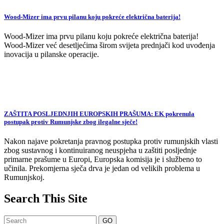
Wood-Mizer ima prvu pilanu koju pokreće električna baterija!
Wood-Mizer ima prvu pilanu koju pokreće električna baterija!
Wood-Mizer već desetljećima širom svijeta prednjači kod uvođenja
inovacija u pilanske operacije.
ZAŠTITA POSLJEDNJIH EUROPSKIH PRAŠUMA: EK pokrenula
postupak protiv Rumunjske zbog ilegalne sječe!
Nakon najave pokretanja pravnog postupka protiv rumunjskih vlasti
zbog sustavnog i kontinuiranog neuspjeha u zaštiti posljednje
primarne prašume u Europi, Europska komisija je i službeno to
učinila. Prekomjerna sječa drva je jedan od velikih problema u
Rumunjskoj.
Search This Site