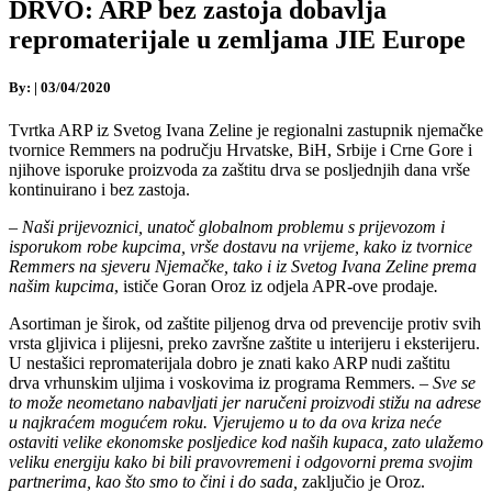
DRVO: ARP bez zastoja dobavlja
repromaterijale u zemljama JIE Europe
By:
|
03/04/2020
Tvrtka ARP iz Svetog Ivana Zeline je regionalni zastupnik njemačke
tvornice Remmers na području Hrvatske, BiH, Srbije i Crne Gore i
njihove isporuke proizvoda za zaštitu drva se posljednjih dana vrše
kontinuirano i bez zastoja.
–
Naši prijevoznici, unatoč globalnom problemu s prijevozom i
isporukom robe kupcima, vrše dostavu na vrijeme, kako iz tvornice
Remmers na sjeveru Njemačke, tako i iz Svetog Ivana Zeline prema
našim kupcima
, ističe Goran Oroz iz odjela APR-ove prodaje
.
Asortiman je širok, od zaštite piljenog drva od prevencije protiv svih
vrsta gljivica i plijesni, preko završne zaštite u interijeru i eksterijeru.
U nestašici repromaterijala dobro je znati kako ARP nudi zaštitu
drva vrhunskim uljima i voskovima iz programa Remmers. –
Sve se
to može neometano nabavljati jer naručeni proizvodi stižu na adrese
u najkraćem mogućem roku. Vjerujemo u to da ova kriza neće
ostaviti velike ekonomske posljedice kod naših kupaca, zato ulažemo
veliku energiju kako bi bili pravovremeni i odgovorni prema svojim
partnerima, kao što smo to čini i do sada,
zaključio je Oroz.