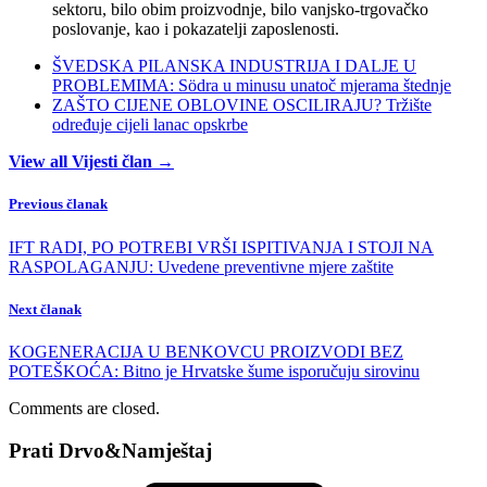
sektoru, bilo obim proizvodnje, bilo vanjsko-trgovačko
poslovanje, kao i pokazatelji zaposlenosti.
ŠVEDSKA PILANSKA INDUSTRIJA I DALJE U
PROBLEMIMA: Södra u minusu unatoč mjerama štednje
ZAŠTO CIJENE OBLOVINE OSCILIRAJU? Tržište
određuje cijeli lanac opskrbe
View all Vijesti član →
Previous članak
IFT RADI, PO POTREBI VRŠI ISPITIVANJA I STOJI NA
RASPOLAGANJU: Uvedene preventivne mjere zaštite
Next članak
KOGENERACIJA U BENKOVCU PROIZVODI BEZ
POTEŠKOĆA: Bitno je Hrvatske šume isporučuju sirovinu
Comments are closed.
Prati Drvo&Namještaj