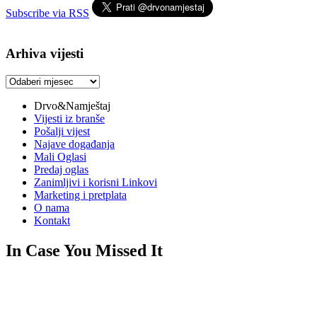
Subscribe via RSS
Arhiva vijesti
Arhiva
vijesti
Drvo&Namještaj
Vijesti iz branše
Pošalji vijest
Najave događanja
Mali Oglasi
Predaj oglas
Zanimljivi i korisni Linkovi
Marketing i pretplata
O nama
Kontakt
In Case You Missed It