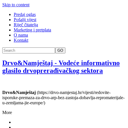
Skip to content
Predaj oglas
Pošalji vijest
Riječ čitatelja
Marketing i pretplata
O nama
Kontakt
GO
Drvo&Namještaj
-
Vodeće informativno
glasilo drvoprerađivačkog sektora
Drvo&Namještaj
(https://drvo-namjestaj.hr/vijesti/redovite-
isporuke-premaza-za-drvo-arp-bez-zastoja-dobavlja-repromaterijale-
u-zemljama-jie-europe/)
More