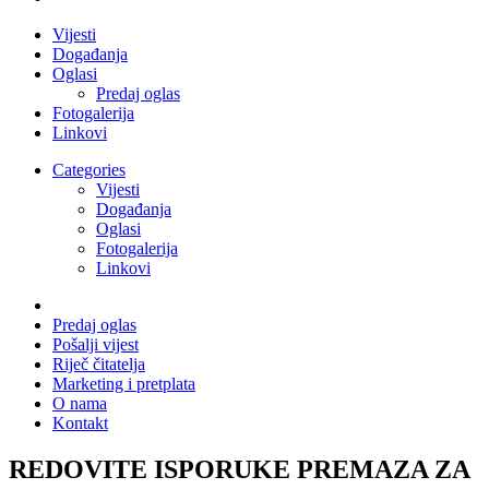
Vijesti
Događanja
Oglasi
Predaj oglas
Fotogalerija
Linkovi
Categories
Vijesti
Događanja
Oglasi
Fotogalerija
Linkovi
Predaj oglas
Pošalji vijest
Riječ čitatelja
Marketing i pretplata
O nama
Kontakt
REDOVITE ISPORUKE PREMAZA ZA