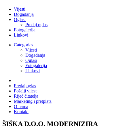
Vijesti
Događanja
Oglasi
Predaj oglas
Fotogalerija
Linkovi
Categories
Vijesti
Događanja
Oglasi
Fotogalerija
Linkovi
Predaj oglas
Pošalji vijest
Riječ čitatelja
Marketing i pretplata
O nama
Kontakt
ŠIŠKA D.O.O. MODERNIZIRA