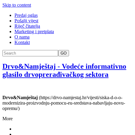
Skip to content
Predaj oglas
Pošalji vijest
Riječ čitatelja
Marketing i pretplata
O nama
Kontakt
GO
Drvo&Namještaj
-
Vodeće informativno
glasilo drvoprerađivačkog sektora
Drvo&Namještaj
(https://drvo-namjestaj.hr/vijesti/siska-d-o-o-
modernizira-proizvodnju-pomocu-eu-sredstava-nabavljaju-novu-
opremu/)
More