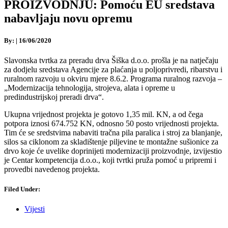
PROIZVODNJU: Pomoću EU sredstava
nabavljaju novu opremu
By:
|
16/06/2020
Slavonska tvrtka za preradu drva Šiška d.o.o. prošla je na natječaju
za dodjelu sredstava Agencije za plaćanja u poljoprivredi, ribarstvu i
ruralnom razvoju u okviru mjere 8.6.2. Programa ruralnog razvoja –
„Modernizacija tehnologija, strojeva, alata i opreme u
predindustrijskoj preradi drva“.
Ukupna vrijednost projekta je gotovo 1,35 mil. KN, a od čega
potpora iznosi 674.752 KN, odnosno 50 posto vrijednosti projekta.
Tim će se sredstvima nabaviti tračna pila paralica i stroj za blanjanje,
silos sa ciklonom za skladištenje piljevine te montažne sušionice za
drvo koje će uvelike doprinijeti modernizaciji proizvodnje, izvijestio
je Centar kompetencija d.o.o., koji tvrtki pruža pomoć u pripremi i
provedbi navedenog projekta.
Filed Under:
Vijesti