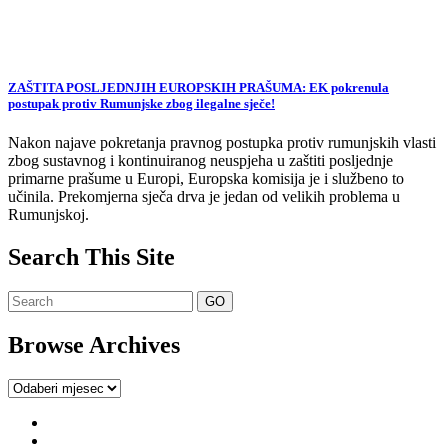
ZAŠTITA POSLJEDNJIH EUROPSKIH PRAŠUMA: EK pokrenula
postupak protiv Rumunjske zbog ilegalne sječe!
Nakon najave pokretanja pravnog postupka protiv rumunjskih vlasti
zbog sustavnog i kontinuiranog neuspjeha u zaštiti posljednje
primarne prašume u Europi, Europska komisija je i službeno to
učinila. Prekomjerna sječa drva je jedan od velikih problema u
Rumunjskoj.
Search This Site
Browse Archives
Browse
Archives