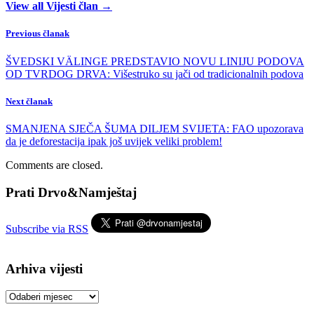
View all Vijesti član →
Previous članak
ŠVEDSKI VÄLINGE PREDSTAVIO NOVU LINIJU PODOVA
OD TVRDOG DRVA: Višestruko su jači od tradicionalnih podova
Next članak
SMANJENA SJEČA ŠUMA DILJEM SVIJETA: FAO upozorava
da je deforestacija ipak još uvijek veliki problem!
Comments are closed.
Prati Drvo&Namještaj
Subscribe via RSS
Arhiva vijesti
Arhiva
vijesti