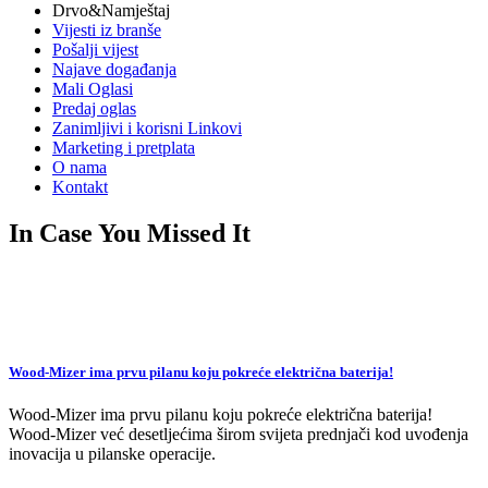
Drvo&Namještaj
Vijesti iz branše
Pošalji vijest
Najave događanja
Mali Oglasi
Predaj oglas
Zanimljivi i korisni Linkovi
Marketing i pretplata
O nama
Kontakt
In Case You Missed It
Wood-Mizer ima prvu pilanu koju pokreće električna baterija!
Wood-Mizer ima prvu pilanu koju pokreće električna baterija!
Wood-Mizer već desetljećima širom svijeta prednjači kod uvođenja
inovacija u pilanske operacije.