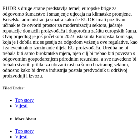
EUDR s druge strane predstavlja temelj europske brige za
odgovorno šumarstvo i smanjenje utjecaja na klimatske promjene.
Briselska administracija smatra kako će EUDR imati pozitivan
učinak te će otvoriti prostor za modernizaciju sektora, jačanje
reputacije domaćih proizvođača i dugoročnu zaštitu europskih šuma.
Ovaj prijedlog je još početkom 2023. istaknula Europska komisija,
koja je i dobila niz sugestija za odgodom važenja ove regulative, kao
i za eventualno izuzimanje dijela EU proizvođača. Uredba ne bi
trebala biti samo birokratska mjera, njen cilj bi trebao biti povezan s
odgovornim gospodarenjem prirodnim resursima, a sve navedeno bi
trebalo stvoriti prilike za ubrzani rast na šumo baziranog sektora,
odnosno kako bi drvna industrija postala predvodnik u održivoj
proizvodnji i izvozu.
Filed Under:
Top story
Vijesti
More About
Top story
Vijesti