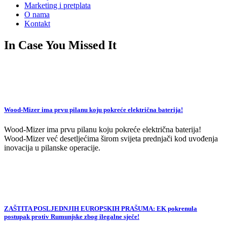
Marketing i pretplata
O nama
Kontakt
In Case You Missed It
Wood-Mizer ima prvu pilanu koju pokreće električna baterija!
Wood-Mizer ima prvu pilanu koju pokreće električna baterija!
Wood-Mizer već desetljećima širom svijeta prednjači kod uvođenja
inovacija u pilanske operacije.
ZAŠTITA POSLJEDNJIH EUROPSKIH PRAŠUMA: EK pokrenula
postupak protiv Rumunjske zbog ilegalne sječe!