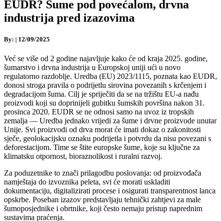
EUDR? Šume pod povećalom, drvna
industrija pred izazovima
By:
|
12/09/2025
Već se više od 2 godine najavljuje kako će od kraja 2025. godine,
šumarstvo i drvna industrija u Europskoj uniji ući u novo
regulatorno razdoblje. Uredba (EU) 2023/1115, poznata kao EUDR,
donosi stroga pravila o podrijetlu sirovina povezanih s krčenjem i
degradacijom šuma. Cilj je spriječiti da se na tržištu EU-a nađu
proizvodi koji su doprinijeli gubitku šumskih površina nakon 31.
prosinca 2020.
EUDR se ne odnosi samo na uvoz iz tropskih
zemalja — Uredba jednako vrijedi za šume i drvne proizvode unutar
Unije. Svi proizvodi od drva morat će imati dokaz o zakonitosti
sječe, geolokacijsku oznaku podrijetla i potvrdu da nisu povezani s
deforestacijom. Time se štite europske šume, koje su ključne za
klimatsku otpornost, bioraznolikost i ruralni razvoj.
Za poduzetnike to znači prilagodbu poslovanja: od proizvođača
namještaja do izvoznika peleta, svi će morati uskladiti
dokumentaciju, digitalizirati procese i osigurati transparentnost lanca
opskrbe. Poseban izazov predstavljaju tehnički zahtjevi za male
šumoposjednike i obrtnike, koji često nemaju pristup naprednim
sustavima praćenja.