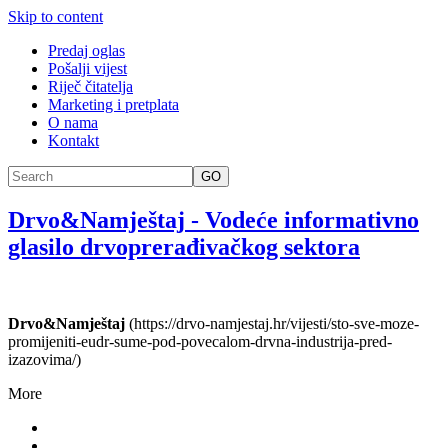
Skip to content
Predaj oglas
Pošalji vijest
Riječ čitatelja
Marketing i pretplata
O nama
Kontakt
GO
Drvo&Namještaj
-
Vodeće informativno
glasilo drvoprerađivačkog sektora
Drvo&Namještaj
(https://drvo-namjestaj.hr/vijesti/sto-sve-moze-
promijeniti-eudr-sume-pod-povecalom-drvna-industrija-pred-
izazovima/)
More