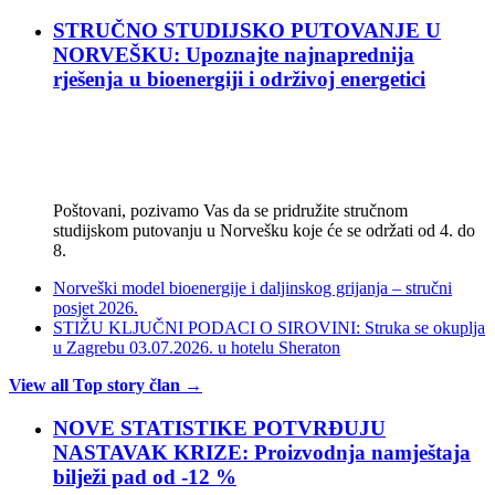
STRUČNO STUDIJSKO PUTOVANJE U
NORVEŠKU: Upoznajte najnaprednija
rješenja u bioenergiji i održivoj energetici
Poštovani, pozivamo Vas da se pridružite stručnom
studijskom putovanju u Norvešku koje će se održati od 4. do
8.
Norveški model bioenergije i daljinskog grijanja – stručni
posjet 2026.
STIŽU KLJUČNI PODACI O SIROVINI: Struka se okuplja
u Zagrebu 03.07.2026. u hotelu Sheraton
View all Top story član →
NOVE STATISTIKE POTVRĐUJU
NASTAVAK KRIZE: Proizvodnja namještaja
bilježi pad od -12 %