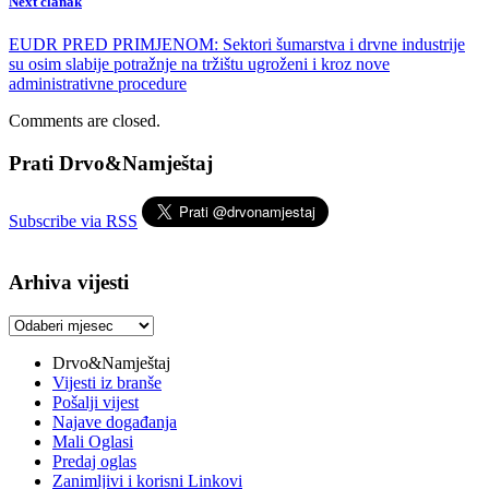
Next članak
EUDR PRED PRIMJENOM: Sektori šumarstva i drvne industrije
su osim slabije potražnje na tržištu ugroženi i kroz nove
administrativne procedure
Comments are closed.
Prati Drvo&Namještaj
Subscribe via RSS
Arhiva vijesti
Arhiva
vijesti
Drvo&Namještaj
Vijesti iz branše
Pošalji vijest
Najave događanja
Mali Oglasi
Predaj oglas
Zanimljivi i korisni Linkovi