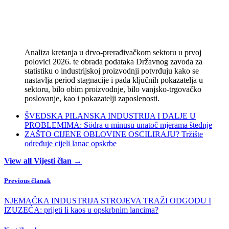
Analiza kretanja u drvo-prerađivačkom sektoru u prvoj
polovici 2026. te obrada podataka Državnog zavoda za
statistiku o industrijskoj proizvodnji potvrđuju kako se
nastavlja period stagnacije i pada ključnih pokazatelja u
sektoru, bilo obim proizvodnje, bilo vanjsko-trgovačko
poslovanje, kao i pokazatelji zaposlenosti.
ŠVEDSKA PILANSKA INDUSTRIJA I DALJE U
PROBLEMIMA: Södra u minusu unatoč mjerama štednje
ZAŠTO CIJENE OBLOVINE OSCILIRAJU? Tržište
određuje cijeli lanac opskrbe
View all Vijesti član →
Previous članak
NJEMAČKA INDUSTRIJA STROJEVA TRAŽI ODGODU I
IZUZEĆA: prijeti li kaos u opskrbnim lancima?