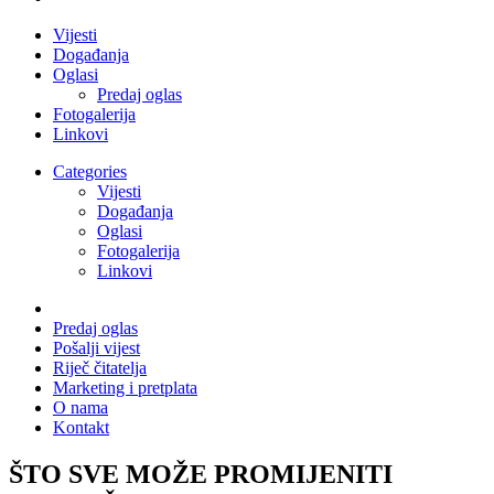
Vijesti
Događanja
Oglasi
Predaj oglas
Fotogalerija
Linkovi
Categories
Vijesti
Događanja
Oglasi
Fotogalerija
Linkovi
Predaj oglas
Pošalji vijest
Riječ čitatelja
Marketing i pretplata
O nama
Kontakt
ŠTO SVE MOŽE PROMIJENITI