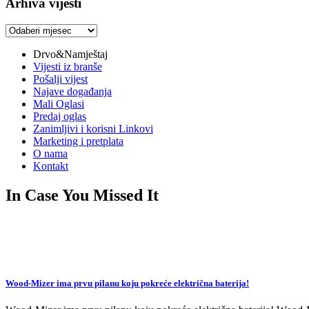
Arhiva vijesti
Arhiva
vijesti
Drvo&Namještaj
Vijesti iz branše
Pošalji vijest
Najave događanja
Mali Oglasi
Predaj oglas
Zanimljivi i korisni Linkovi
Marketing i pretplata
O nama
Kontakt
In Case You Missed It
Wood-Mizer ima prvu pilanu koju pokreće električna baterija!