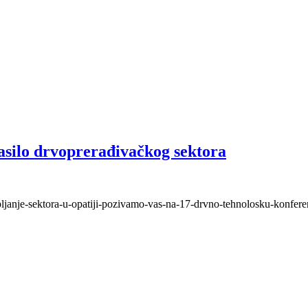
asilo drvoprerađivačkog sektora
upljanje-sektora-u-opatiji-pozivamo-vas-na-17-drvno-tehnolosku-konferen