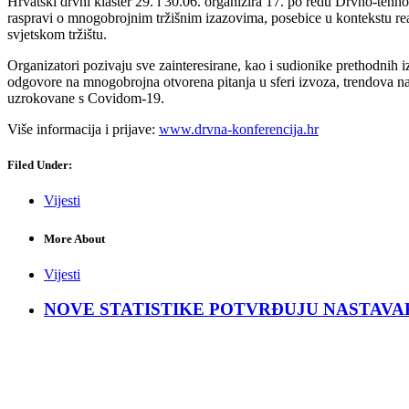
Hrvatski drvni klaster 29. i 30.06. organizira 17. po redu Drvno-tehnol
raspravi o mnogobrojnim tržišnim izazovima, posebice u kontekstu real
svjetskom tržištu.
Organizatori pozivaju sve zainteresirane, kao i sudionike prethodnih 
odgovore na mnogobrojna otvorena pitanja u sferi izvoza, trendova na 
uzrokovane s Covidom-19.
Više informacija i prijave:
www.drvna-konferencija.hr
Filed Under:
Vijesti
More About
Vijesti
NOVE STATISTIKE POTVRĐUJU NASTAVAK KRIZ