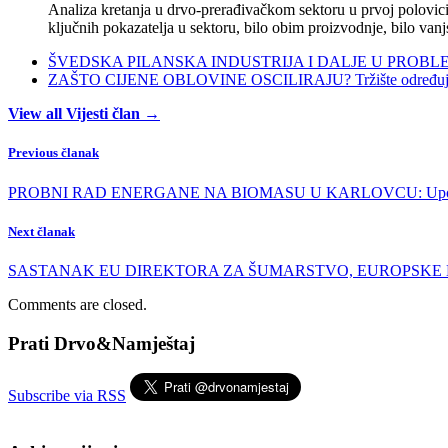
Analiza kretanja u drvo-prerađivačkom sektoru u prvoj polovici 
ključnih pokazatelja u sektoru, bilo obim proizvodnje, bilo vanj
ŠVEDSKA PILANSKA INDUSTRIJA I DALJE U PROBLEMIMA:
ZAŠTO CIJENE OBLOVINE OSCILIRAJU? Tržište određuje ci
View all Vijesti član →
Previous članak
PROBNI RAD ENERGANE NA BIOMASU U KARLOVCU: Uporabna 
Next članak
SASTANAK EU DIREKTORA ZA ŠUMARSTVO, EUROPSKE KOMISIJE
Comments are closed.
Prati Drvo&Namještaj
Subscribe via RSS