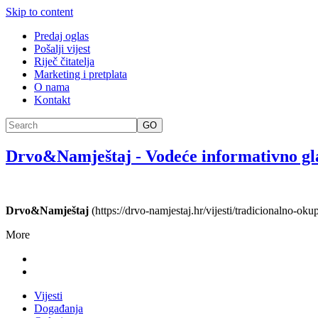
Skip to content
Predaj oglas
Pošalji vijest
Riječ čitatelja
Marketing i pretplata
O nama
Kontakt
GO
Drvo&Namještaj
-
Vodeće informativno gl
Drvo&Namještaj
(https://drvo-namjestaj.hr/vijesti/tradicionalno-ok
More
Vijesti
Događanja