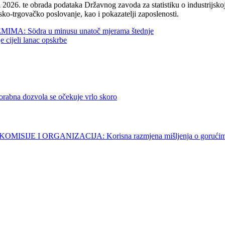
2026. te obrada podataka Državnog zavoda za statistiku o industrijskoj
sko-trgovačko poslovanje, kao i pokazatelji zaposlenosti.
 Södra u minusu unatoč mjerama štednje
jeli lanac opskrbe
dozvola se očekuje vrlo skoro
 I ORGANIZACIJA: Korisna razmjena mišljenja o gorućim p