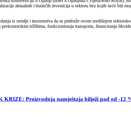
ošku konferenciju u Opatiji (hotel 4 Opatijska Cvijeta/hotel Royal). Bit 
izacije aktualnih i budućih investicija u sektoru bez kojih neće biti m
izdanja iz zemlje i inozemstva da se pridruže ovom središnjem sektorsko
prekomorskim tržištima, funkcioniranja transporta, financiranja likvidno
E: Proizvodnja namještaja bilježi pad od -12 