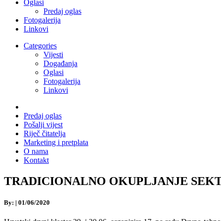
Oglasi
Predaj oglas
Fotogalerija
Linkovi
Categories
Vijesti
Događanja
Oglasi
Fotogalerija
Linkovi
Predaj oglas
Pošalji vijest
Riječ čitatelja
Marketing i pretplata
O nama
Kontakt
TRADICIONALNO OKUPLJANJE SEKTORA U O
By:
|
01/06/2020