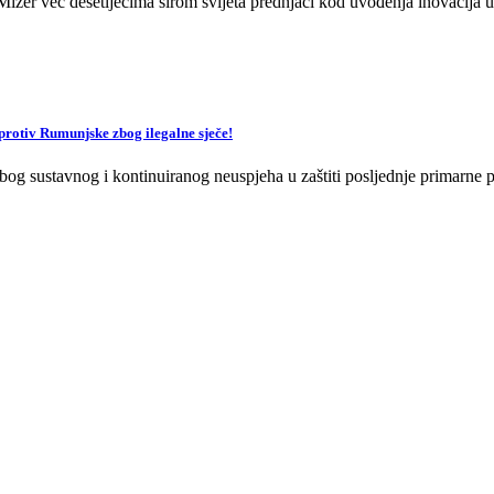
zer već desetljećima širom svijeta prednjači kod uvođenja inovacija u 
v Rumunjske zbog ilegalne sječe!
og sustavnog i kontinuiranog neuspjeha u zaštiti posljednje primarne p