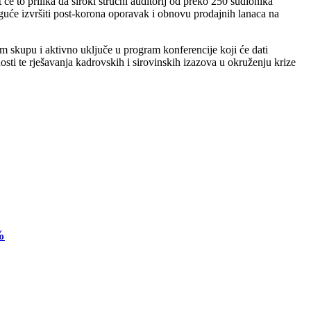
će to prilika da široki stručni auditorij od preko 250 sudionika
oguće izvršiti post-korona oporavak i obnovu prodajnih lanaca na
m skupu i aktivno uključe u program konferencije koji će dati
sti te rješavanja kadrovskih i sirovinskih izazova u okruženju krize
%