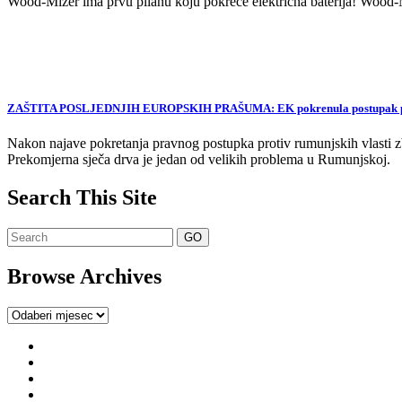
Wood-Mizer ima prvu pilanu koju pokreće električna baterija! Wood-Mi
ZAŠTITA POSLJEDNJIH EUROPSKIH PRAŠUMA: EK pokrenula postupak proti
Nakon najave pokretanja pravnog postupka protiv rumunjskih vlasti zb
Prekomjerna sječa drva je jedan od velikih problema u Rumunjskoj.
Search This Site
Browse Archives
Browse
Archives