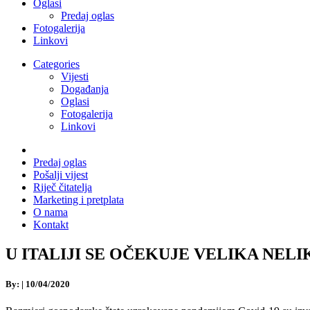
Oglasi
Predaj oglas
Fotogalerija
Linkovi
Categories
Vijesti
Događanja
Oglasi
Fotogalerija
Linkovi
Predaj oglas
Pošalji vijest
Riječ čitatelja
Marketing i pretplata
O nama
Kontakt
U ITALIJI SE OČEKUJE VELIKA NELIKVID
By:
|
10/04/2020