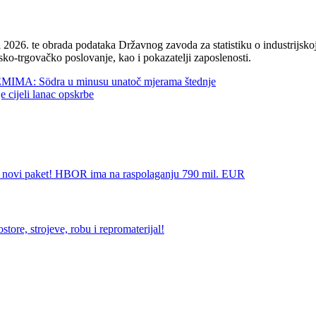
2026. te obrada podataka Državnog zavoda za statistiku o industrijskoj
sko-trgovačko poslovanje, kao i pokazatelji zaposlenosti.
 Södra u minusu unatoč mjerama štednje
jeli lanac opskrbe
i paket! HBOR ima na raspolaganju 790 mil. EUR
, strojeve, robu i repromaterijal!