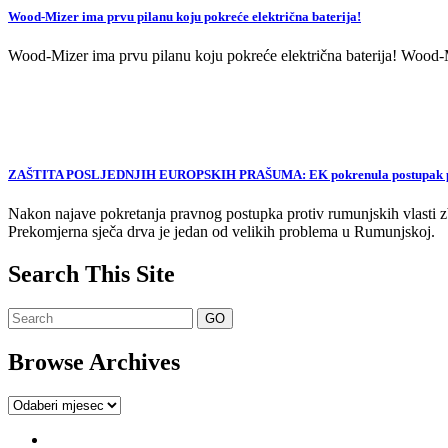
Wood-Mizer ima prvu pilanu koju pokreće električna baterija!
Wood-Mizer ima prvu pilanu koju pokreće električna baterija! Wood-Mi
ZAŠTITA POSLJEDNJIH EUROPSKIH PRAŠUMA: EK pokrenula postupak proti
Nakon najave pokretanja pravnog postupka protiv rumunjskih vlasti zb
Prekomjerna sječa drva je jedan od velikih problema u Rumunjskoj.
Search This Site
Browse Archives
Browse
Archives