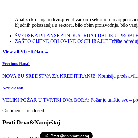
Analiza kretanja u drvo-prerađivačkom sektoru u prvoj polovici 
ključnih pokazatelja u sektoru, bilo obim proizvodnje, bilo vanj
ŠVEDSKA PILANSKA INDUSTRIJA I DALJE U PROBLEMIMA:
ZAŠTO CIJENE OBLOVINE OSCILIRAJU? Tržište određuje ci
View all Vijesti član →
Previous članak
NOVA EU SREDSTVA ZA KREDITIRANJE: Komisija predstavila nov
Next članak
VELIKI POŽAR U TVRTKI DVA BORA: Požar je uništio sve – prostore
Comments are closed.
Prati Drvo&Namještaj