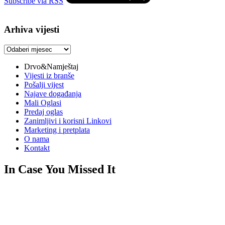
Subscribe via RSS
Arhiva vijesti
Arhiva
vijesti
Drvo&Namještaj
Vijesti iz branše
Pošalji vijest
Najave događanja
Mali Oglasi
Predaj oglas
Zanimljivi i korisni Linkovi
Marketing i pretplata
O nama
Kontakt
In Case You Missed It