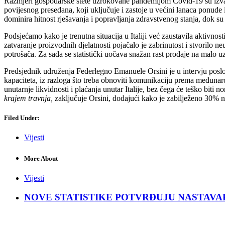
Razmjeri gospodarske štete uzrokovane pandemijom Covid-19 su izvan 
povijesnog presedana, koji uključuje i zastoje u većini lanaca ponud
dominira hitnost rješavanja i popravljanja zdravstvenog stanja, dok s
Podsjećamo kako je trenutna situacija u Italiji već zaustavila aktiv
zatvaranje proizvodnih djelatnosti pojačalo je zabrinutost i stvorilo 
potrošača. Za sada se statistički uočava snažan rast prodaje na malo
Predsjednik udruženja Federlegno Emanuele Orsini je u intervju poslov
kapaciteta, iz razloga što treba obnoviti komunikaciju prema međunaro
unutarnje likvidnosti i plaćanja unutar Italije, bez čega će teško biti n
krajem travnja,
zaključuje Orsini, dodajući kako je zabilježeno 30% n
Filed Under:
Vijesti
More About
Vijesti
NOVE STATISTIKE POTVRĐUJU NASTAVAK KRIZ