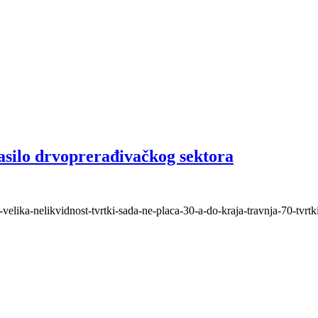
asilo drvoprerađivačkog sektora
je-velika-nelikvidnost-tvrtki-sada-ne-placa-30-a-do-kraja-travnja-70-tvrtki