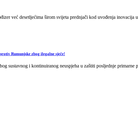
zer već desetljećima širom svijeta prednjači kod uvođenja inovacija u 
v Rumunjske zbog ilegalne sječe!
og sustavnog i kontinuiranog neuspjeha u zaštiti posljednje primarne p