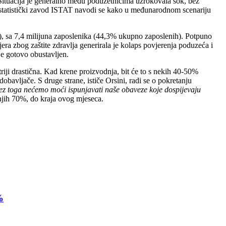
Situacija je generalno među poduzetnicima uzrokovala šok, bez
i statistički zavod ISTAT navodi se kako u međunarodnom scenariju
e), sa 7,4 milijuna zaposlenika (44,3% ukupno zaposlenih). Potpuno
era zbog zaštite zdravlja generirala je kolaps povjerenja poduzeća i
je gotovo obustavljen.
iji drastična. Kad krene proizvodnja, bit će to s nekih 40-50%
avljače. S druge strane, ističe Orsini, radi se o pokretanju
bez toga nećemo moći ispunjavati naše obaveze koje dospijevaju
 njih 70%, do kraja ovog mjeseca.
%