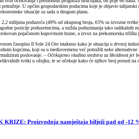
svih očekivanja i prethodnih prognoza stručnjaka, od prije 60 dana. 
e i potražnje. U općim gospodarskim podacima koje je objavio talijansk
u ekonomske situacije za sada u drugom planu.
nosti 2,2 milijuna poduzeća (49% od ukupnog broja, 65% su izvozne tvrtk
neugodne pozicije poduzetnicima, a nužda poduzimanja tako radikalnih mj
 uzrokovan pojačanom kupovinom hrane, a izvoz na prekomorska tržišta 
nom časopisu Il Sole 24 Ore istaknuo kako je situacija u drvnoj industr
dnim kupcima, koji su u međuvremenu već potražili neke alternativne dob
ormalizirati poslovanje. –
Očekujemo vladina sredstva za likvidnost jer 
elikvidnih tvrtki u ožujku, te se očekuje kako će njihov broj porasti na
E: Proizvodnja namještaja bilježi pad od -12 