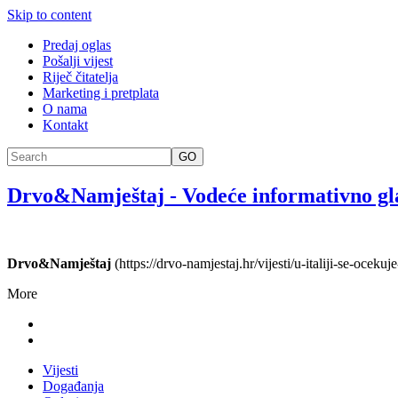
Skip to content
Predaj oglas
Pošalji vijest
Riječ čitatelja
Marketing i pretplata
O nama
Kontakt
GO
Drvo&Namještaj
-
Vodeće informativno gl
Drvo&Namještaj
(https://drvo-namjestaj.hr/vijesti/u-italiji-se-oceku
More
Vijesti
Događanja