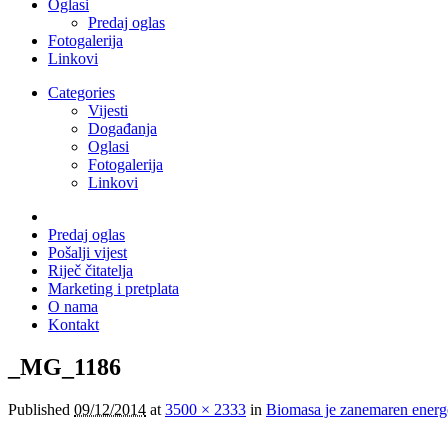
Oglasi
Predaj oglas
Fotogalerija
Linkovi
Categories
Vijesti
Događanja
Oglasi
Fotogalerija
Linkovi
Predaj oglas
Pošalji vijest
Riječ čitatelja
Marketing i pretplata
O nama
Kontakt
_MG_1186
Published
09/12/2014
at
3500 × 2333
in
Biomasa je zanemaren energ