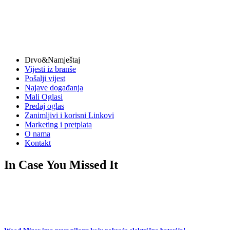
Drvo&Namještaj
Vijesti iz branše
Pošalji vijest
Najave događanja
Mali Oglasi
Predaj oglas
Zanimljivi i korisni Linkovi
Marketing i pretplata
O nama
Kontakt
In Case You Missed It