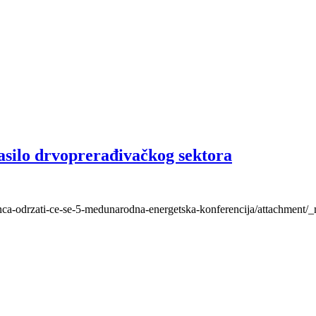
asilo drvoprerađivačkog sektora
osinca-odrzati-ce-se-5-medunarodna-energetska-konferencija/attachment