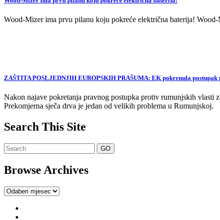
Wood-Mizer ima prvu pilanu koju pokreće električna baterija!
Wood-Mizer ima prvu pilanu koju pokreće električna baterija! Wood-Mi
ZAŠTITA POSLJEDNJIH EUROPSKIH PRAŠUMA: EK pokrenula postupak proti
Nakon najave pokretanja pravnog postupka protiv rumunjskih vlasti zb
Prekomjerna sječa drva je jedan od velikih problema u Rumunjskoj.
Search This Site
Browse Archives
Browse
Archives