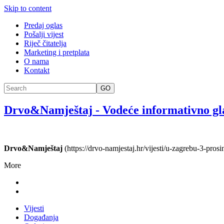
Skip to content
Predaj oglas
Pošalji vijest
Riječ čitatelja
Marketing i pretplata
O nama
Kontakt
GO
Drvo&Namještaj
-
Vodeće informativno gl
Drvo&Namještaj
(https://drvo-namjestaj.hr/vijesti/u-zagrebu-3-pr
More
Vijesti
Događanja