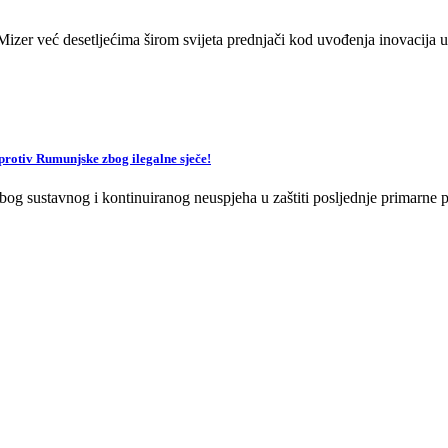
zer već desetljećima širom svijeta prednjači kod uvođenja inovacija u 
v Rumunjske zbog ilegalne sječe!
og sustavnog i kontinuiranog neuspjeha u zaštiti posljednje primarne p