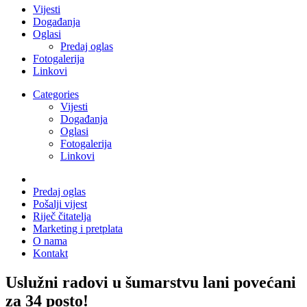
Vijesti
Događanja
Oglasi
Predaj oglas
Fotogalerija
Linkovi
Categories
Vijesti
Događanja
Oglasi
Fotogalerija
Linkovi
Predaj oglas
Pošalji vijest
Riječ čitatelja
Marketing i pretplata
O nama
Kontakt
Uslužni radovi u šumarstvu lani povećani
za 34 posto!