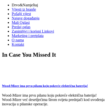
vijesti
Drvo&Namještaj
Vijesti iz branše
Pošalji vijest
Najave događanja
Mali Oglasi
Predaj oglas
Zanimljivi i korisni Linkovi
Marketing i pretplata
O nama
Kontakt
In Case You Missed It
Wood-Mizer ima prvu pilanu koju pokreće električna baterija!
Wood-Mizer ima prvu pilanu koju pokreće električna baterija!
Wood-Mizer već desetljećima širom svijeta prednjači kod uvođenja
inovacija u pilanske operacije.