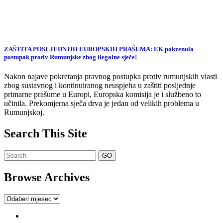
ZAŠTITA POSLJEDNJIH EUROPSKIH PRAŠUMA: EK pokrenula
postupak protiv Rumunjske zbog ilegalne sječe!
Nakon najave pokretanja pravnog postupka protiv rumunjskih vlasti
zbog sustavnog i kontinuiranog neuspjeha u zaštiti posljednje
primarne prašume u Europi, Europska komisija je i službeno to
učinila. Prekomjerna sječa drva je jedan od velikih problema u
Rumunjskoj.
Search This Site
Browse Archives
Browse
Archives