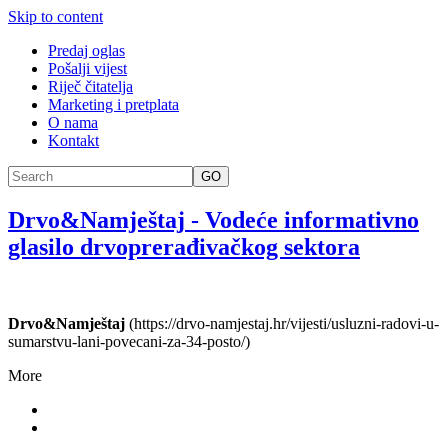
Skip to content
Predaj oglas
Pošalji vijest
Riječ čitatelja
Marketing i pretplata
O nama
Kontakt
GO
Drvo&Namještaj
-
Vodeće informativno
glasilo drvoprerađivačkog sektora
Drvo&Namještaj
(https://drvo-namjestaj.hr/vijesti/usluzni-radovi-u-
sumarstvu-lani-povecani-za-34-posto/)
More