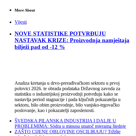
More About
Vijesti
NOVE STATISTIKE POTVRĐUJU
NASTAVAK KRIZE: Proizvodnja namještaja
bilježi pad od -12 %
Analiza kretanja u drvo-prerađivačkom sektoru u prvoj
polovici 2026. te obrada podataka Državnog zavoda za
statistiku o industrijskoj proizvodnji potvrđuju kako se
nastavlja period stagnacije i pada ključnih pokazatelja u
sektoru, bilo obim proizvodnje, bilo vanjsko-trgovačko
poslovanje, kao i pokazatelji zaposlenosti.
ŠVEDSKA PILANSKA INDUSTRIJA I DALJE U
PROBLEMIMA: Södra u minusu unatoč mjerama štednje
ZAŠTO CIJENE OBLOVINE OSCILIRAJU? Tržište