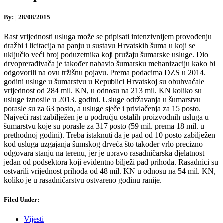
By:
|
28/08/2015
Rast vrijednosti usluga može se pripisati intenzivnijem provođenju
dražbi i licitacija na panju u sustavu Hrvatskih šuma u koji se
uključio veći broj poduzetnika koji pružaju šumarske usluge.
Dio
drvoprerađivača je također nabavio šumarsku mehanizaciju kako bi
odgovorili na ovu tržišnu pojavu. Prema podacima DZS u 2014.
godini usluge u šumarstvu u Republici Hrvatskoj su obuhvaćale
vrijednost od 284 mil. KN, u odnosu na 213 mil. KN koliko su
usluge iznosile u 2013. godini. Usluge održavanja u šumarstvu
porasle su za 63 posto, a usluge sječe i privlačenja za 15 posto.
Najveći rast zabilježen je u području ostalih proizvodnih usluga u
šumarstvu koje su porasle za 317 posto (59 mil. prema 18 mil. u
prethodnoj godini). Treba istaknuti da je pad od 10 posto zabilježen
kod usluga uzgajanja šumskog drveća što također vrlo precizno
odgovara stanju na terenu, jer je upravo rasadničarska djelatnost
jedan od podsektora koji evidentno bilježi pad prihoda. Rasadnici su
ostvarili vrijednost prihoda od 48 mil. KN u odnosu na 54 mil. KN,
koliko je u rasadničarstvu ostvareno godinu ranije.
Filed Under:
Vijesti