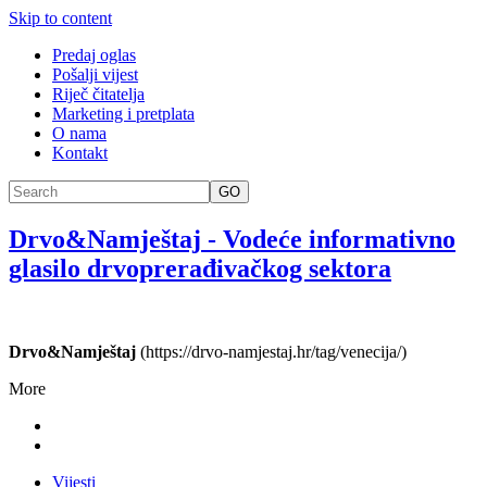
Skip to content
Predaj oglas
Pošalji vijest
Riječ čitatelja
Marketing i pretplata
O nama
Kontakt
GO
Drvo&Namještaj
-
Vodeće informativno
glasilo drvoprerađivačkog sektora
Drvo&Namještaj
(https://drvo-namjestaj.hr/tag/venecija/)
More
Vijesti