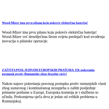
Wood-Mizer ima prvu pilanu koju pokreće električna baterija!
Wood-Mizer ima prvu pilanu koju pokreće električna baterija!
Wood-Mizer već desetljećima širom svijeta prednjači kod uvođenja
inovacija u pilanske operacije.
ZAŠTITA POSLJEDNJIH EUROPSKIH PRAŠUMA: EK pokrenula
postupak protiv Rumunjske zbog ilegalne sječe!
Nakon najave pokretanja pravnog postupka protiv rumunjskih vlasti
zbog sustavnog i kontinuiranog neuspjeha u zaštiti posljednje
primarne prašume u Europi, Europska komisija je i službeno to
učinila. Prekomjerna sječa drva je jedan od velikih problema u
Rumunjskoj.