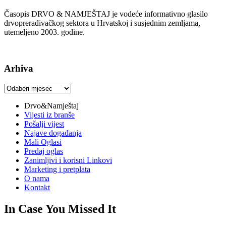
Časopis DRVO & NAMJEŠTAJ je vodeće informativno glasilo
drvoprerađivačkog sektora u Hrvatskoj i susjednim zemljama,
utemeljeno 2003. godine.
Arhiva
Arhiva
Drvo&Namještaj
Vijesti iz branše
Pošalji vijest
Najave događanja
Mali Oglasi
Predaj oglas
Zanimljivi i korisni Linkovi
Marketing i pretplata
O nama
Kontakt
In Case You Missed It