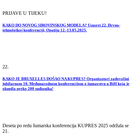
PRIJAVE U TIJEKU!
KAKO DO NOVOG SIROVINSKOG MODELA? Ususret 22. Drvno-
tehnološkoj konferenciji, Opatija 12.-13.05.2025.
22.
KAKO JE BRUXELLES DOŠAO NA KUPRES? Organizatori zadovoljni
jubilarnom 10. Međunarodnom konferencijom o šumarstvu u BiH koja je
okupila preko 200 sudionika!
Deseta po redu šumarska konferencija KUPRES 2025 održala se
21.