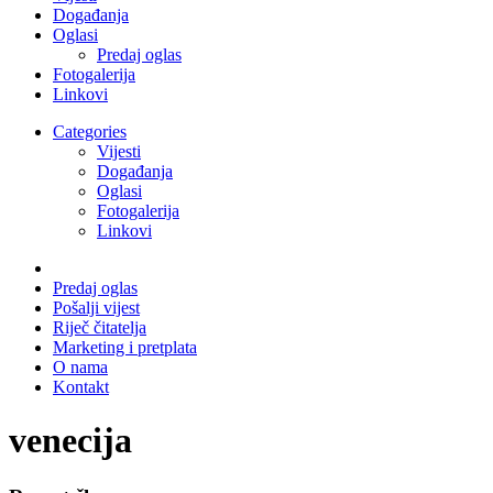
Događanja
Oglasi
Predaj oglas
Fotogalerija
Linkovi
Categories
Vijesti
Događanja
Oglasi
Fotogalerija
Linkovi
Predaj oglas
Pošalji vijest
Riječ čitatelja
Marketing i pretplata
O nama
Kontakt
venecija