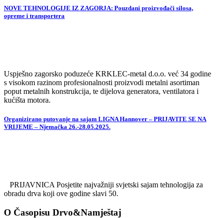
NOVE TEHNOLOGIJE IZ ZAGORJA: Pouzdani proizvođači silosa,
opreme i transportera
Uspješno zagorsko poduzeće KRKLEC-metal d.o.o. već 34 godine
s visokom razinom profesionalnosti proizvodi metalni asortiman
poput metalnih konstrukcija, te dijelova generatora, ventilatora i
kućišta motora.
Organizirano putovanje na sajam LIGNA Hannover – PRIJAVITE SE NA
VRIJEME – Njemačka 26.-28.05.2025.
PRIJAVNICA Posjetite najvažniji svjetski sajam tehnologija za
obradu drva koji ove godine slavi 50.
O Časopisu Drvo&Namještaj