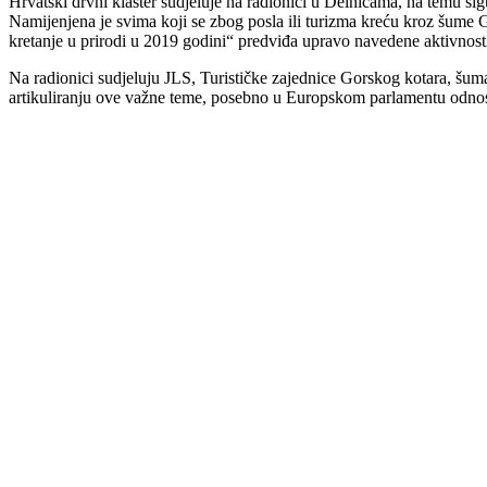
Hrvatski drvni klaster sudjeluje na radionici u Delnicama, na tem
Namijenjena je svima koji se zbog posla ili turizma kreću kroz šume 
kretanje u prirodi u 2019 godini“ predviđa upravo navedene aktivnos
Na radionici sudjeluju JLS, Turističke zajednice Gorskog kotara, šumar
artikuliranju ove važne teme, posebno u Europskom parlamentu odnos