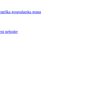
eška gospodarska grana
i neboder