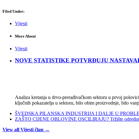
Filed Under:
Vijesti
More About
Vijesti
NOVE STATISTIKE POTVRĐUJU NASTAVAK KRIZ
Analiza kretanja u drvo-prerađivačkom sektoru u prvoj polovici 
ključnih pokazatelja u sektoru, bilo obim proizvodnje, bilo vanj
ŠVEDSKA PILANSKA INDUSTRIJA I DALJE U PROBLEMIMA:
ZAŠTO CIJENE OBLOVINE OSCILIRAJU? Tržište određuje ci
View all Vijesti član →