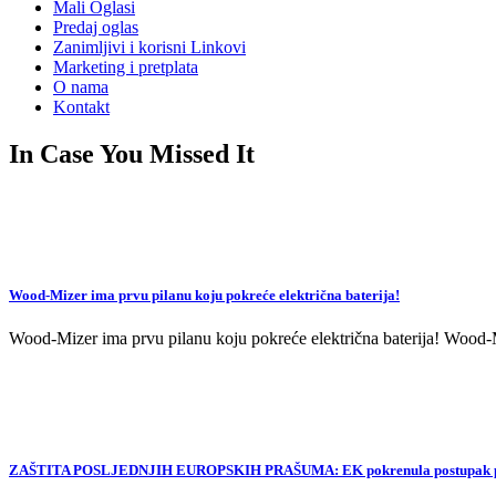
Mali Oglasi
Predaj oglas
Zanimljivi i korisni Linkovi
Marketing i pretplata
O nama
Kontakt
In Case You Missed It
Wood-Mizer ima prvu pilanu koju pokreće električna baterija!
Wood-Mizer ima prvu pilanu koju pokreće električna baterija! Wood-Mi
ZAŠTITA POSLJEDNJIH EUROPSKIH PRAŠUMA: EK pokrenula postupak proti