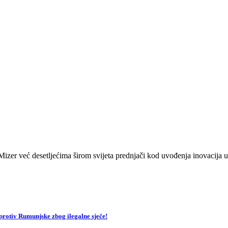
zer već desetljećima širom svijeta prednjači kod uvođenja inovacija u 
v Rumunjske zbog ilegalne sječe!