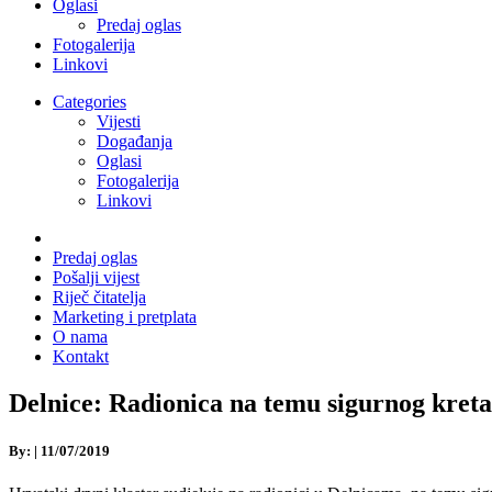
Oglasi
Predaj oglas
Fotogalerija
Linkovi
Categories
Vijesti
Događanja
Oglasi
Fotogalerija
Linkovi
Predaj oglas
Pošalji vijest
Riječ čitatelja
Marketing i pretplata
O nama
Kontakt
Delnice: Radionica na temu sigurnog kre
By:
|
11/07/2019