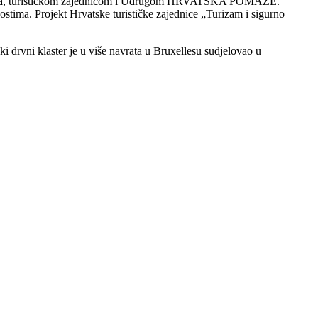
 poslova, turističkom zajednicom i Udrugom HRVATSKA POMAŽE.
stima. Projekt Hrvatske turističke zajednice „Turizam i sigurno
i drvni klaster je u više navrata u Bruxellesu sudjelovao u