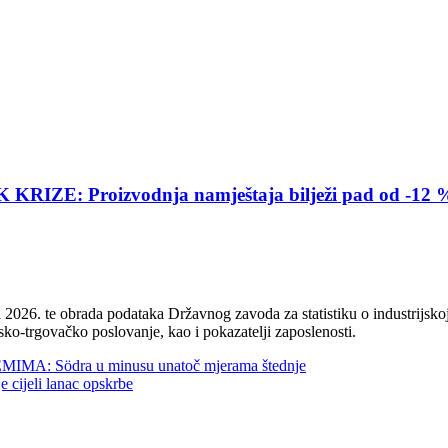
E: Proizvodnja namještaja bilježi pad od -12 
2026. te obrada podataka Državnog zavoda za statistiku o industrijskoj
sko-trgovačko poslovanje, kao i pokazatelji zaposlenosti.
 Södra u minusu unatoč mjerama štednje
jeli lanac opskrbe