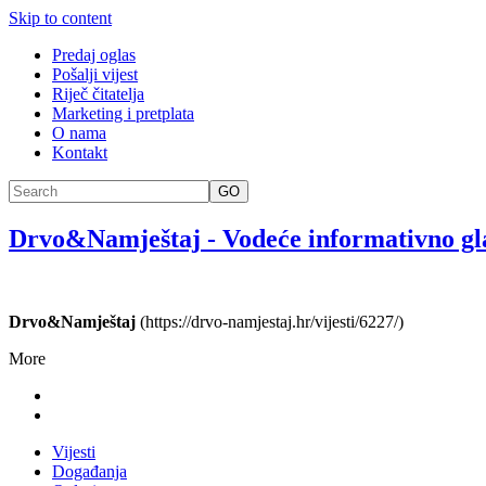
Skip to content
Predaj oglas
Pošalji vijest
Riječ čitatelja
Marketing i pretplata
O nama
Kontakt
GO
Drvo&Namještaj
-
Vodeće informativno gl
Drvo&Namještaj
(https://drvo-namjestaj.hr/vijesti/6227/)
More
Vijesti
Događanja