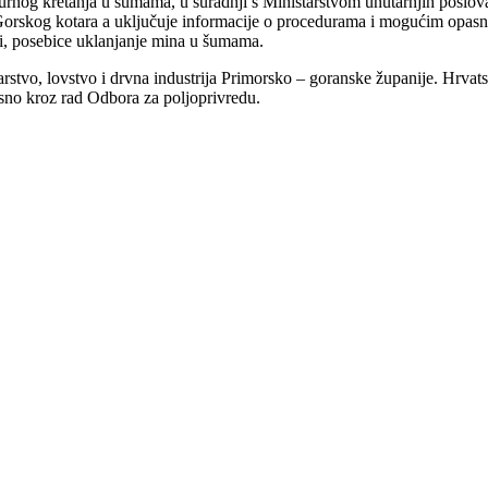
u sigurnog kretanja u šumama, u suradnji s Ministarstvom unutarnjih
Gorskog kotara a uključuje informacije o procedurama i mogućim opasno
ti, posebice uklanjanje mina u šumama.
stvo, lovstvo i drvna industrija Primorsko – goranske županije. Hrvatsk
no kroz rad Odbora za poljoprivredu.