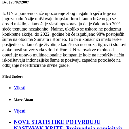
By:
|
23/02/2007
Iz UN-a ponovno stiže upozorenje zbog ilegalnih sječa koje na
jugozapadu Azije uništavaju tropsku floru i faunu brže nego se
dosad mislilo, a tamošnje vlasti upozoravaju da je čak preko 70%
sječe trenutno nezakonito. Naime, ukoliko se uskoro ne poduzmu
konkretne akcije, do 2022. godine bit će izgubljeno 98% postojećih
šuma na otocima Sumatra i Borneo. To bi u konačnici imalo teške
posljedice za tamošnje životinje kao što su nosorozi, tigrovi i slonovi
a okolnosti su već sada vrlo kritične. UN za ovakve okolnosti
optužuje upravo multinacionalne kompanije koje na neodrživ način
iskorištavaju indonezijske šume te pozivaju zapadne potrošače na
odbijanje necertificirane drvne građe.
Filed Under:
Vijesti
More About
Vijesti
NOVE STATISTIKE POTVRĐUJU
NASTAVAK KRIZE: Proizvodnja namještaja