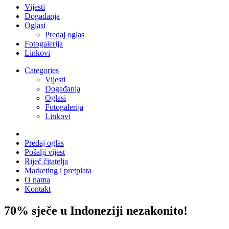
Vijesti
Događanja
Oglasi
Predaj oglas
Fotogalerija
Linkovi
Categories
Vijesti
Događanja
Oglasi
Fotogalerija
Linkovi
Predaj oglas
Pošalji vijest
Riječ čitatelja
Marketing i pretplata
O nama
Kontakt
70% sječe u Indoneziji nezakonito!