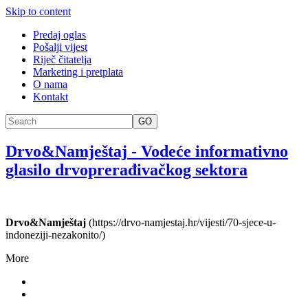
Skip to content
Predaj oglas
Pošalji vijest
Riječ čitatelja
Marketing i pretplata
O nama
Kontakt
GO
Drvo&Namještaj
-
Vodeće informativno
glasilo drvoprerađivačkog sektora
Drvo&Namještaj
(https://drvo-namjestaj.hr/vijesti/70-sjece-u-
indoneziji-nezakonito/)
More