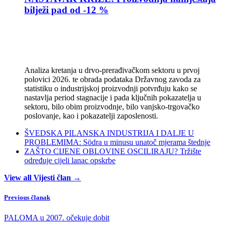
bilježi pad od -12 %
Analiza kretanja u drvo-prerađivačkom sektoru u prvoj
polovici 2026. te obrada podataka Državnog zavoda za
statistiku o industrijskoj proizvodnji potvrđuju kako se
nastavlja period stagnacije i pada ključnih pokazatelja u
sektoru, bilo obim proizvodnje, bilo vanjsko-trgovačko
poslovanje, kao i pokazatelji zaposlenosti.
ŠVEDSKA PILANSKA INDUSTRIJA I DALJE U
PROBLEMIMA: Södra u minusu unatoč mjerama štednje
ZAŠTO CIJENE OBLOVINE OSCILIRAJU? Tržište
određuje cijeli lanac opskrbe
View all Vijesti član →
Previous članak
PALOMA u 2007. očekuje dobit