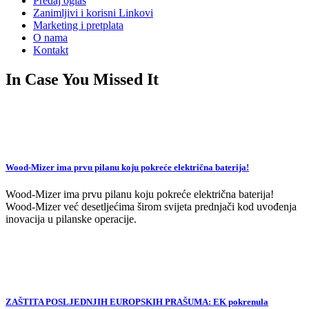
Predaj oglas
Zanimljivi i korisni Linkovi
Marketing i pretplata
O nama
Kontakt
In Case You Missed It
Wood-Mizer ima prvu pilanu koju pokreće električna baterija!
Wood-Mizer ima prvu pilanu koju pokreće električna baterija!
Wood-Mizer već desetljećima širom svijeta prednjači kod uvođenja
inovacija u pilanske operacije.
ZAŠTITA POSLJEDNJIH EUROPSKIH PRAŠUMA: EK pokrenula