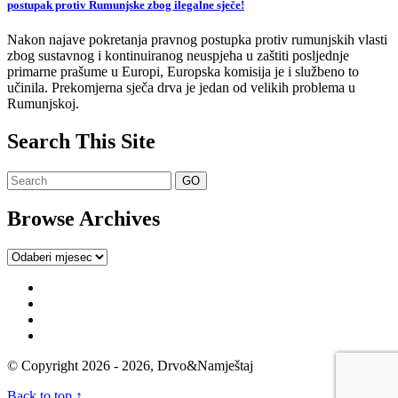
postupak protiv Rumunjske zbog ilegalne sječe!
Nakon najave pokretanja pravnog postupka protiv rumunjskih vlasti
zbog sustavnog i kontinuiranog neuspjeha u zaštiti posljednje
primarne prašume u Europi, Europska komisija je i službeno to
učinila. Prekomjerna sječa drva je jedan od velikih problema u
Rumunjskoj.
Search This Site
Browse Archives
Browse
Archives
© Copyright 2026 - 2026, Drvo&Namještaj
Back to top ↑