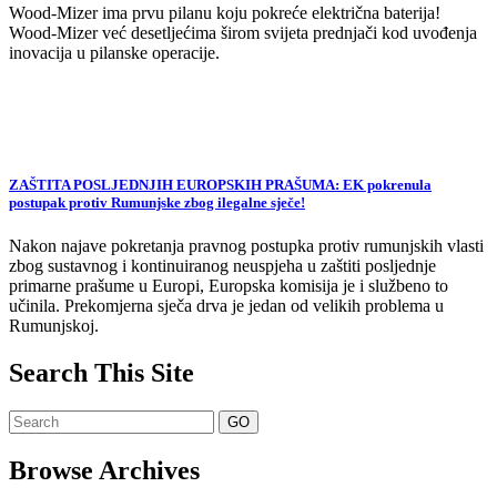
Wood-Mizer ima prvu pilanu koju pokreće električna baterija!
Wood-Mizer već desetljećima širom svijeta prednjači kod uvođenja
inovacija u pilanske operacije.
ZAŠTITA POSLJEDNJIH EUROPSKIH PRAŠUMA: EK pokrenula
postupak protiv Rumunjske zbog ilegalne sječe!
Nakon najave pokretanja pravnog postupka protiv rumunjskih vlasti
zbog sustavnog i kontinuiranog neuspjeha u zaštiti posljednje
primarne prašume u Europi, Europska komisija je i službeno to
učinila. Prekomjerna sječa drva je jedan od velikih problema u
Rumunjskoj.
Search This Site
Browse Archives