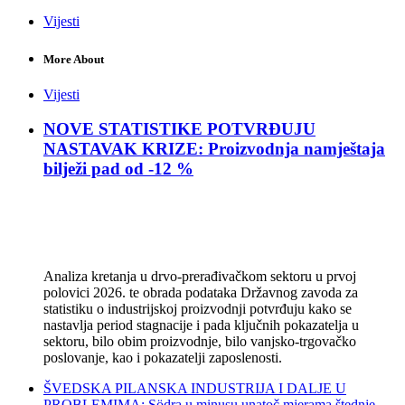
Vijesti
More About
Vijesti
NOVE STATISTIKE POTVRĐUJU
NASTAVAK KRIZE: Proizvodnja namještaja
bilježi pad od -12 %
Analiza kretanja u drvo-prerađivačkom sektoru u prvoj
polovici 2026. te obrada podataka Državnog zavoda za
statistiku o industrijskoj proizvodnji potvrđuju kako se
nastavlja period stagnacije i pada ključnih pokazatelja u
sektoru, bilo obim proizvodnje, bilo vanjsko-trgovačko
poslovanje, kao i pokazatelji zaposlenosti.
ŠVEDSKA PILANSKA INDUSTRIJA I DALJE U
PROBLEMIMA: Södra u minusu unatoč mjerama štednje