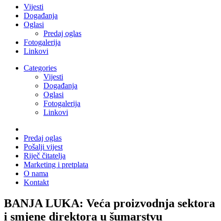
Vijesti
Događanja
Oglasi
Predaj oglas
Fotogalerija
Linkovi
Categories
Vijesti
Događanja
Oglasi
Fotogalerija
Linkovi
Predaj oglas
Pošalji vijest
Riječ čitatelja
Marketing i pretplata
O nama
Kontakt
BANJA LUKA: Veća proizvodnja sektora
i smjene direktora u šumarstvu