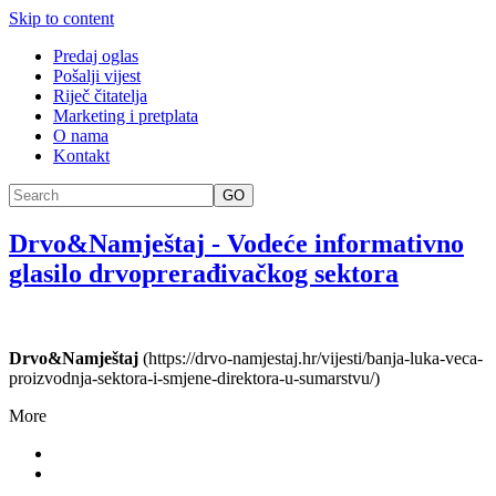
Skip to content
Predaj oglas
Pošalji vijest
Riječ čitatelja
Marketing i pretplata
O nama
Kontakt
GO
Drvo&Namještaj
-
Vodeće informativno
glasilo drvoprerađivačkog sektora
Drvo&Namještaj
(https://drvo-namjestaj.hr/vijesti/banja-luka-veca-
proizvodnja-sektora-i-smjene-direktora-u-sumarstvu/)
More