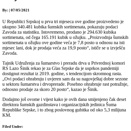
By:
|
07/05/2021
U Republici Srpskoj u prva tri mjeseca ove godine proizvedeno je
ukupno 340.481 kubika šumskih sortimenata, pokazuju podaci
Zavoda za statistiku. Istovremeno, prodano je 294.630 kubika
sortimenata, od čega 165.191 kubik u ožujku. „Proizvodnja šumskih
sortimenata u ožujku ove godine veća je 7,8 posto u odnosu na isti
mjesec lani, dok je prodaja veća za 19,9 posto“, ističe se u izvješću
Zavoda.
Tajnik Udruženja za šumarstvo i preradu drva u Privrednoj komori
RS Lazo Šinik rekao je za Glas Srpske da je usprkos pandemiji
dostignut rezultat iz 2019. godine, s tendencijom skromnog rasta.
„Ovi podaci ohrabruju i uvjeren sam da su nagovještaj dobre sezone
u sektoru šumarstva i drvoprerade. Posebno ohrabruje rast potražnje,
odnosno prodaje za skoro 20 posto“, kazao je Šinik.
Dodajmo još ovome i vijest kako je ovih dana smijenjeno čak deset
direktora šumskih gazdinstava i organizacijskih jedinica Šuma
Republike Srpske, i to zbog poslovnog gubitka od oko 5,3 milijuna
KM.
Filed Under: