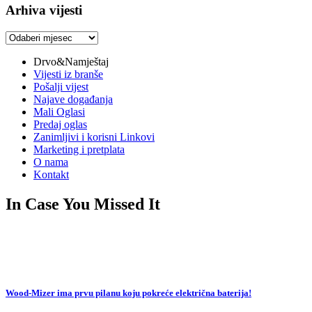
Arhiva vijesti
Arhiva
vijesti
Drvo&Namještaj
Vijesti iz branše
Pošalji vijest
Najave događanja
Mali Oglasi
Predaj oglas
Zanimljivi i korisni Linkovi
Marketing i pretplata
O nama
Kontakt
In Case You Missed It
Wood-Mizer ima prvu pilanu koju pokreće električna baterija!