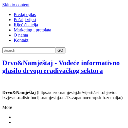
Skip to content
Predaj oglas
Pošalji vijest
Riječ čitatelja
Marketing i pretplata
O nama
Kontakt
GO
Drvo&Namještaj
-
Vodeće informativno
glasilo drvoprerađivačkog sektora
Drvo&Namještaj
(https://drvo-namjestaj.hr/vijesti/csil-objavio-
izvjesca-o-distribuciji-namjestaja-u-13-zapadnoeuropskih-zemalja/)
More