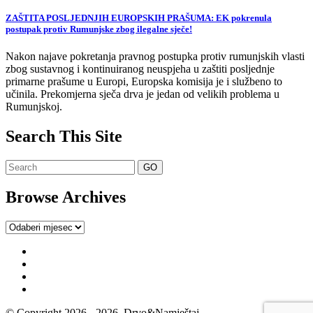
ZAŠTITA POSLJEDNJIH EUROPSKIH PRAŠUMA: EK pokrenula
postupak protiv Rumunjske zbog ilegalne sječe!
Nakon najave pokretanja pravnog postupka protiv rumunjskih vlasti
zbog sustavnog i kontinuiranog neuspjeha u zaštiti posljednje
primarne prašume u Europi, Europska komisija je i službeno to
učinila. Prekomjerna sječa drva je jedan od velikih problema u
Rumunjskoj.
Search This Site
Browse Archives
Browse
Archives
© Copyright 2026 - 2026, Drvo&Namještaj