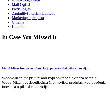
Najave događanja
Mali Oglasi
Predaj oglas
Zanimljivi i korisni Linkovi
Marketing i pretplata
O nama
Kontakt
In Case You Missed It
Wood-Mizer ima prvu pilanu koju pokreće električna baterija!
Wood-Mizer ima prvu pilanu koju pokreće električna baterija!
Wood-Mizer već desetljećima širom svijeta prednjači kod uvođenja
inovacija u pilanske operacije.