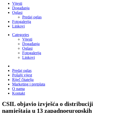
Vijesti
Događanja
Oglasi
Predaj oglas
Fotogalerija
Linkovi
Categories
Vijesti
Događanja
Oglasi
Fotogalerija
Linkovi
Predaj oglas
Pošalji vijest
Riječ čitatelja
Marketing i pretplata
O nama
Kontakt
CSIL objavio izvješća o distribuciji
namještaja u 13 zapadnoeuropskih