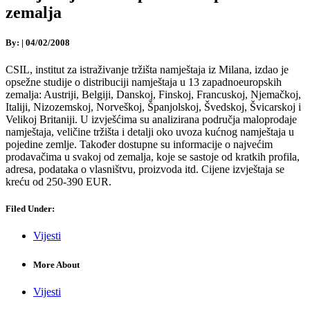
zemalja
By:
|
04/02/2008
CSIL, institut za istraživanje tržišta namještaja iz Milana, izdao je
opsežne studije o distribuciji namještaja u 13 zapadnoeuropskih
zemalja: Austriji, Belgiji, Danskoj, Finskoj, Francuskoj, Njemačkoj,
Italiji, Nizozemskoj, Norveškoj, Španjolskoj, Švedskoj, Švicarskoj i
Velikoj Britaniji. U izvješćima su analizirana područja maloprodaje
namještaja, veličine tržišta i detalji oko uvoza kućnog namještaja u
pojedine zemlje. Također dostupne su informacije o najvećim
prodavačima u svakoj od zemalja, koje se sastoje od kratkih profila,
adresa, podataka o vlasništvu, proizvoda itd. Cijene izvještaja se
kreću od 250-390 EUR.
Filed Under:
Vijesti
More About
Vijesti