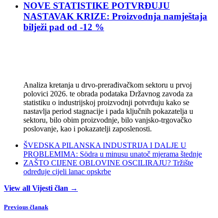
NOVE STATISTIKE POTVRĐUJU
NASTAVAK KRIZE: Proizvodnja namještaja
bilježi pad od -12 %
Analiza kretanja u drvo-prerađivačkom sektoru u prvoj
polovici 2026. te obrada podataka Državnog zavoda za
statistiku o industrijskoj proizvodnji potvrđuju kako se
nastavlja period stagnacije i pada ključnih pokazatelja u
sektoru, bilo obim proizvodnje, bilo vanjsko-trgovačko
poslovanje, kao i pokazatelji zaposlenosti.
ŠVEDSKA PILANSKA INDUSTRIJA I DALJE U
PROBLEMIMA: Södra u minusu unatoč mjerama štednje
ZAŠTO CIJENE OBLOVINE OSCILIRAJU? Tržište
određuje cijeli lanac opskrbe
View all Vijesti član →
Previous članak