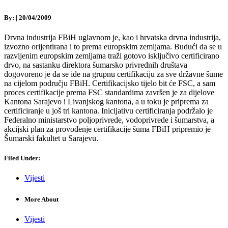
By:
|
20/04/2009
Drvna industrija FBiH uglavnom je, kao i hrvatska drvna industrija,
izvozno orijentirana i to prema europskim zemljama. Budući da se u
razvijenim europskim zemljama traži gotovo isključivo certificirano
drvo, na sastanku direktora šumarsko privrednih društava
dogovoreno je da se ide na grupnu certifikaciju za sve državne šume
na cijelom području FBiH. Certifikacijsko tijelo bit će FSC, a sam
proces certifikacije prema FSC standardima završen je za dijelove
Kantona Sarajevo i Livanjskog kantona, a u toku je priprema za
certificiranje u još tri kantona. Inicijativu certificiranja podržalo je
Federalno ministarstvo poljoprivrede, vodoprivrede i šumarstva, a
akcijski plan za provođenje certifikacije šuma FBiH pripremio je
Šumarski fakultet u Sarajevu.
Filed Under:
Vijesti
More About
Vijesti