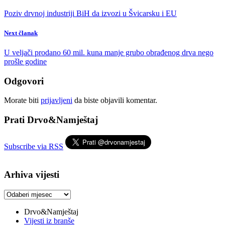
Poziv drvnoj industriji BiH da izvozi u Švicarsku i EU
Next članak
U veljači prodano 60 mil. kuna manje grubo obrađenog drva nego
prošle godine
Odgovori
Morate biti
prijavljeni
da biste objavili komentar.
Prati Drvo&Namještaj
Subscribe via RSS
Arhiva vijesti
Arhiva
vijesti
Drvo&Namještaj
Vijesti iz branše