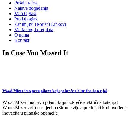
Pošalji vijest
Najave događanja
Mali Oglasi
Predaj oglas
Zanimljivi i korisni Linkovi
Marketing i pretplata
O nama
Kontakt
In Case You Missed It
Wood-Mizer ima prvu pilanu koju pokreće električna baterija!
Wood-Mizer ima prvu pilanu koju pokreće električna baterija!
Wood-Mizer već desetljećima širom svijeta prednjači kod uvođenja
inovacija u pilanske operacije.