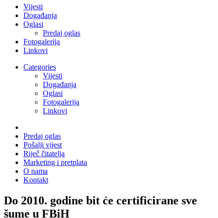
Vijesti
Događanja
Oglasi
Predaj oglas
Fotogalerija
Linkovi
Categories
Vijesti
Događanja
Oglasi
Fotogalerija
Linkovi
Predaj oglas
Pošalji vijest
Riječ čitatelja
Marketing i pretplata
O nama
Kontakt
Do 2010. godine bit će certificirane sve
šume u FBiH