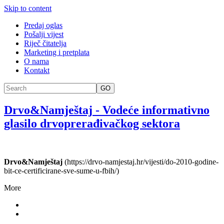
Skip to content
Predaj oglas
Pošalji vijest
Riječ čitatelja
Marketing i pretplata
O nama
Kontakt
GO
Drvo&Namještaj
-
Vodeće informativno
glasilo drvoprerađivačkog sektora
Drvo&Namještaj
(https://drvo-namjestaj.hr/vijesti/do-2010-godine-
bit-ce-certificirane-sve-sume-u-fbih/)
More