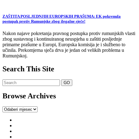
ZAŠTITA POSLJEDNJIH EUROPSKIH PRAŠUMA: EK pokrenula
postupak protiv Rumunjske zbog ilegalne sječe!
Nakon najave pokretanja pravnog postupka protiv rumunjskih vlasti
zbog sustavnog i kontinuiranog neuspjeha u zaštiti posljednje
primarne prašume u Europi, Europska komisija je i službeno to
učinila. Prekomjerna sječa drva je jedan od velikih problema u
Rumunjskoj.
Search This Site
Browse Archives
Browse
Archives