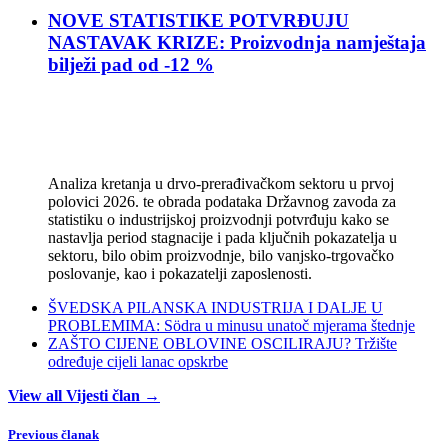
NOVE STATISTIKE POTVRĐUJU
NASTAVAK KRIZE: Proizvodnja namještaja
bilježi pad od -12 %
Analiza kretanja u drvo-prerađivačkom sektoru u prvoj
polovici 2026. te obrada podataka Državnog zavoda za
statistiku o industrijskoj proizvodnji potvrđuju kako se
nastavlja period stagnacije i pada ključnih pokazatelja u
sektoru, bilo obim proizvodnje, bilo vanjsko-trgovačko
poslovanje, kao i pokazatelji zaposlenosti.
ŠVEDSKA PILANSKA INDUSTRIJA I DALJE U
PROBLEMIMA: Södra u minusu unatoč mjerama štednje
ZAŠTO CIJENE OBLOVINE OSCILIRAJU? Tržište
određuje cijeli lanac opskrbe
View all Vijesti član →
Previous članak