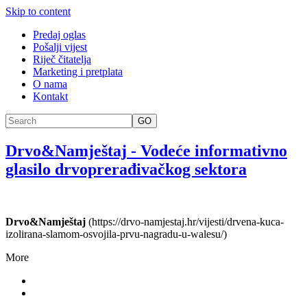
Skip to content
Predaj oglas
Pošalji vijest
Riječ čitatelja
Marketing i pretplata
O nama
Kontakt
GO
Drvo&Namještaj
-
Vodeće informativno
glasilo drvoprerađivačkog sektora
Drvo&Namještaj
(https://drvo-namjestaj.hr/vijesti/drvena-kuca-
izolirana-slamom-osvojila-prvu-nagradu-u-walesu/)
More