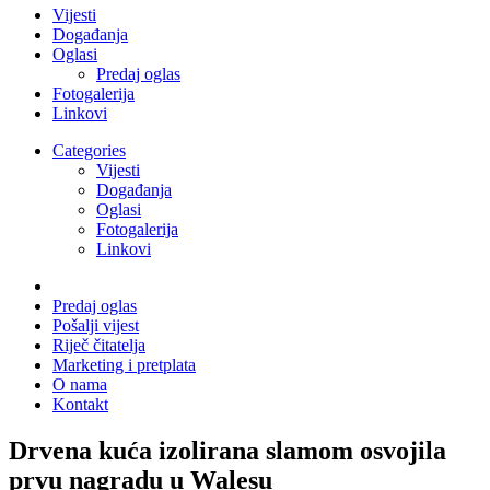
Vijesti
Događanja
Oglasi
Predaj oglas
Fotogalerija
Linkovi
Categories
Vijesti
Događanja
Oglasi
Fotogalerija
Linkovi
Predaj oglas
Pošalji vijest
Riječ čitatelja
Marketing i pretplata
O nama
Kontakt
Drvena kuća izolirana slamom osvojila
prvu nagradu u Walesu