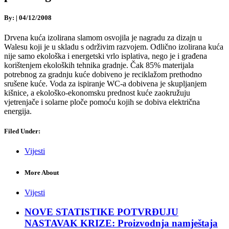
By:
|
04/12/2008
Drvena kuća izolirana slamom osvojila je nagradu za dizajn u
Walesu koji je u skladu s održivim razvojem. Odlično izolirana kuća
nije samo ekološka i energetski vrlo isplativa, nego je i građena
korištenjem ekoloških tehnika gradnje. Čak 85% materijala
potrebnog za gradnju kuće dobiveno je reciklažom prethodno
srušene kuće. Voda za ispiranje WC-a dobivena je skupljanjem
kišnice, a ekološko-ekonomsku prednost kuće zaokružuju
vjetrenjače i solarne ploče pomoću kojih se dobiva električna
energija.
Filed Under:
Vijesti
More About
Vijesti
NOVE STATISTIKE POTVRĐUJU
NASTAVAK KRIZE: Proizvodnja namještaja