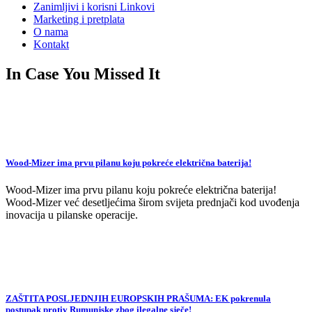
Zanimljivi i korisni Linkovi
Marketing i pretplata
O nama
Kontakt
In Case You Missed It
Wood-Mizer ima prvu pilanu koju pokreće električna baterija!
Wood-Mizer ima prvu pilanu koju pokreće električna baterija!
Wood-Mizer već desetljećima širom svijeta prednjači kod uvođenja
inovacija u pilanske operacije.
ZAŠTITA POSLJEDNJIH EUROPSKIH PRAŠUMA: EK pokrenula
postupak protiv Rumunjske zbog ilegalne sječe!