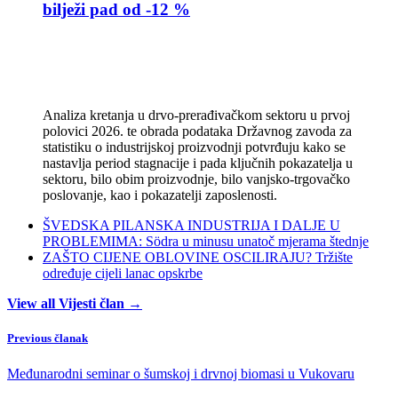
bilježi pad od -12 %
Analiza kretanja u drvo-prerađivačkom sektoru u prvoj
polovici 2026. te obrada podataka Državnog zavoda za
statistiku o industrijskoj proizvodnji potvrđuju kako se
nastavlja period stagnacije i pada ključnih pokazatelja u
sektoru, bilo obim proizvodnje, bilo vanjsko-trgovačko
poslovanje, kao i pokazatelji zaposlenosti.
ŠVEDSKA PILANSKA INDUSTRIJA I DALJE U
PROBLEMIMA: Södra u minusu unatoč mjerama štednje
ZAŠTO CIJENE OBLOVINE OSCILIRAJU? Tržište
određuje cijeli lanac opskrbe
View all Vijesti član →
Previous članak
Međunarodni seminar o šumskoj i drvnoj biomasi u Vukovaru