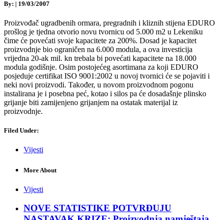
By:
|
19/03/2007
Proizvođač ugradbenih ormara, pregradnih i kliznih stijena EDURO
prošlog je tjedna otvorio novu tvornicu od 5.000 m2 u Lekeniku
čime će povećati svoje kapacitete za 200%. Dosad je kapacitet
proizvodnje bio ograničen na 6.000 modula, a ova investicija
vrijedna 20-ak mil. kn trebala bi povećati kapacitete na 18.000
modula godišnje. Osim postojećeg asortimana za koji EDURO
posjeduje certifikat ISO 9001:2002 u novoj tvornici će se pojaviti i
neki novi proizvodi. Također, u novom proizvodnom pogonu
instalirana je i posebna peć, kotao i silos pa će dosadašnje plinsko
grijanje biti zamijenjeno grijanjem na ostatak materijal iz
proizvodnje.
Filed Under:
Vijesti
More About
Vijesti
NOVE STATISTIKE POTVRĐUJU
NASTAVAK KRIZE: Proizvodnja namještaja