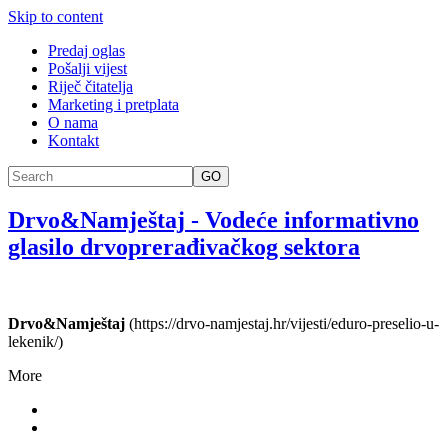
Skip to content
Predaj oglas
Pošalji vijest
Riječ čitatelja
Marketing i pretplata
O nama
Kontakt
GO
Drvo&Namještaj
-
Vodeće informativno
glasilo drvoprerađivačkog sektora
Drvo&Namještaj
(https://drvo-namjestaj.hr/vijesti/eduro-preselio-u-
lekenik/)
More