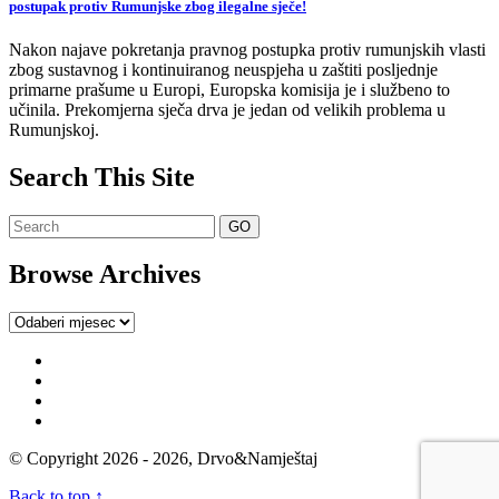
postupak protiv Rumunjske zbog ilegalne sječe!
Nakon najave pokretanja pravnog postupka protiv rumunjskih vlasti
zbog sustavnog i kontinuiranog neuspjeha u zaštiti posljednje
primarne prašume u Europi, Europska komisija je i službeno to
učinila. Prekomjerna sječa drva je jedan od velikih problema u
Rumunjskoj.
Search This Site
Browse Archives
Browse
Archives
© Copyright 2026 - 2026, Drvo&Namještaj
Back to top ↑