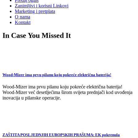
Predaj oglas
Zanimljivi i korisni Linkovi
Marketing i pretplata
O nama
Kontakt
In Case You Missed It
Wood-Mizer ima prvu pilanu koju pokreće električna baterija!
Wood-Mizer ima prvu pilanu koju pokreće električna baterija!
Wood-Mizer već desetljećima širom svijeta prednjači kod uvođenja
inovacija u pilanske operacije.
ZAŠTITA POSLJEDNJIH EUROPSKIH PRAŠUMA: EK pokrenula