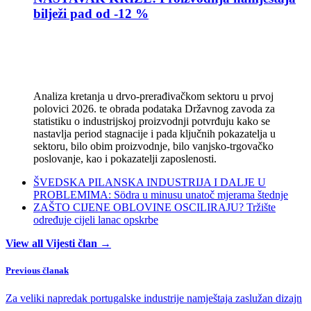
bilježi pad od -12 %
Analiza kretanja u drvo-prerađivačkom sektoru u prvoj
polovici 2026. te obrada podataka Državnog zavoda za
statistiku o industrijskoj proizvodnji potvrđuju kako se
nastavlja period stagnacije i pada ključnih pokazatelja u
sektoru, bilo obim proizvodnje, bilo vanjsko-trgovačko
poslovanje, kao i pokazatelji zaposlenosti.
ŠVEDSKA PILANSKA INDUSTRIJA I DALJE U
PROBLEMIMA: Södra u minusu unatoč mjerama štednje
ZAŠTO CIJENE OBLOVINE OSCILIRAJU? Tržište
određuje cijeli lanac opskrbe
View all Vijesti član →
Previous članak
Za veliki napredak portugalske industrije namještaja zaslužan dizajn