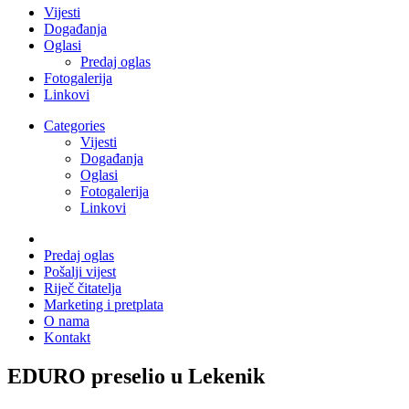
Vijesti
Događanja
Oglasi
Predaj oglas
Fotogalerija
Linkovi
Categories
Vijesti
Događanja
Oglasi
Fotogalerija
Linkovi
Predaj oglas
Pošalji vijest
Riječ čitatelja
Marketing i pretplata
O nama
Kontakt
EDURO preselio u Lekenik