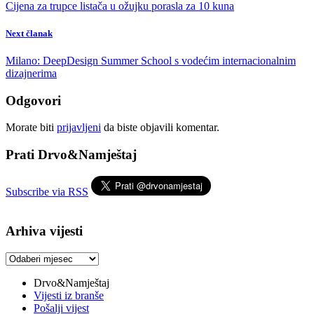
Cijena za trupce listača u ožujku porasla za 10 kuna
Next članak
Milano: DeepDesign Summer School s vodećim internacionalnim
dizajnerima
Odgovori
Morate biti
prijavljeni
da biste objavili komentar.
Prati Drvo&Namještaj
Subscribe via RSS
Arhiva vijesti
Arhiva
vijesti
Drvo&Namještaj
Vijesti iz branše
Pošalji vijest