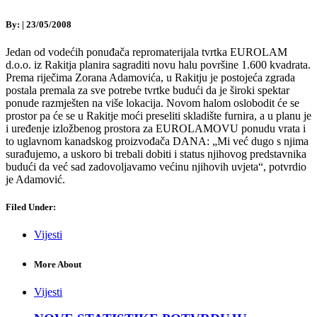
By:
|
23/05/2008
Jedan od vodećih ponuđača repromaterijala tvrtka EUROLAM
d.o.o. iz Rakitja planira sagraditi novu halu površine 1.600 kvadrata.
Prema riječima Zorana Adamovića, u Rakitju je postojeća zgrada
postala premala za sve potrebe tvrtke budući da je široki spektar
ponude razmješten na više lokacija. Novom halom oslobodit će se
prostor pa će se u Rakitje moći preseliti skladište furnira, a u planu je
i uređenje izložbenog prostora za EUROLAMOVU ponudu vrata i
to uglavnom kanadskog proizvođača DANA: „Mi već dugo s njima
surađujemo, a uskoro bi trebali dobiti i status njihovog predstavnika
budući da već sad zadovoljavamo većinu njihovih uvjeta“, potvrdio
je Adamović.
Filed Under:
Vijesti
More About
Vijesti