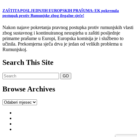
ZAŠTITA POSLJEDNJIH EUROPSKIH PRAŠUMA: EK pokrenula
postupak protiv Rumunjske zbog ilegalne sječe!
Nakon najave pokretanja pravnog postupka protiv rumunjskih vlasti
zbog sustavnog i kontinuiranog neuspjeha u zaštiti posljednje
primarne prašume u Europi, Europska komisija je i službeno to
učinila. Prekomjerna sječa drva je jedan od velikih problema u
Rumunjskoj.
Search This Site
Browse Archives
Browse
Archives