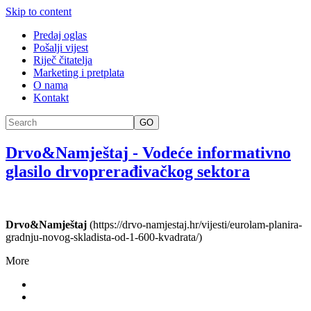
Skip to content
Predaj oglas
Pošalji vijest
Riječ čitatelja
Marketing i pretplata
O nama
Kontakt
GO
Drvo&Namještaj
-
Vodeće informativno
glasilo drvoprerađivačkog sektora
Drvo&Namještaj
(https://drvo-namjestaj.hr/vijesti/eurolam-planira-
gradnju-novog-skladista-od-1-600-kvadrata/)
More