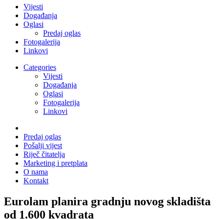
Vijesti
Događanja
Oglasi
Predaj oglas
Fotogalerija
Linkovi
Categories
Vijesti
Događanja
Oglasi
Fotogalerija
Linkovi
Predaj oglas
Pošalji vijest
Riječ čitatelja
Marketing i pretplata
O nama
Kontakt
Eurolam planira gradnju novog skladišta
od 1.600 kvadrata