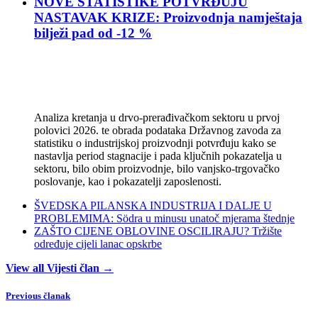
NOVE STATISTIKE POTVRĐUJU
NASTAVAK KRIZE: Proizvodnja namještaja
bilježi pad od -12 %
Analiza kretanja u drvo-prerađivačkom sektoru u prvoj
polovici 2026. te obrada podataka Državnog zavoda za
statistiku o industrijskoj proizvodnji potvrđuju kako se
nastavlja period stagnacije i pada ključnih pokazatelja u
sektoru, bilo obim proizvodnje, bilo vanjsko-trgovačko
poslovanje, kao i pokazatelji zaposlenosti.
ŠVEDSKA PILANSKA INDUSTRIJA I DALJE U
PROBLEMIMA: Södra u minusu unatoč mjerama štednje
ZAŠTO CIJENE OBLOVINE OSCILIRAJU? Tržište
određuje cijeli lanac opskrbe
View all Vijesti član →
Previous članak