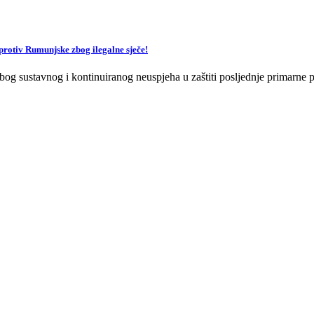
v Rumunjske zbog ilegalne sječe!
og sustavnog i kontinuiranog neuspjeha u zaštiti posljednje primarne p