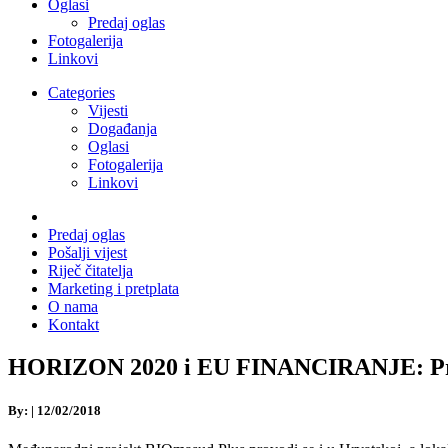
Oglasi
Predaj oglas
Fotogalerija
Linkovi
Categories
Vijesti
Događanja
Oglasi
Fotogalerija
Linkovi
Predaj oglas
Pošalji vijest
Riječ čitatelja
Marketing i pretplata
O nama
Kontakt
HORIZON 2020 i EU FINANCIRANJE: Proj
By:
|
12/02/2018