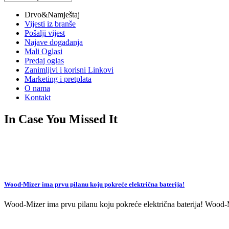
vijesti
Drvo&Namještaj
Vijesti iz branše
Pošalji vijest
Najave događanja
Mali Oglasi
Predaj oglas
Zanimljivi i korisni Linkovi
Marketing i pretplata
O nama
Kontakt
In Case You Missed It
Wood-Mizer ima prvu pilanu koju pokreće električna baterija!
Wood-Mizer ima prvu pilanu koju pokreće električna baterija! Wood-Mi