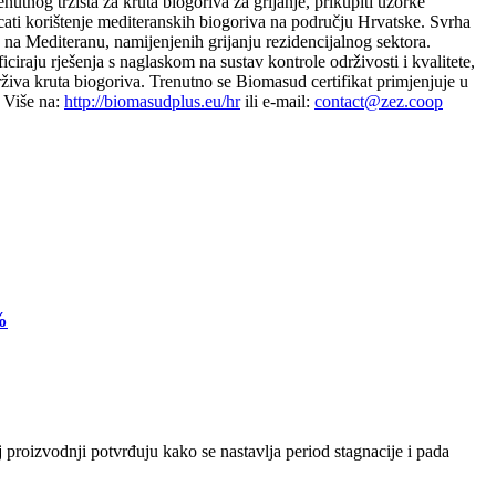
tnog tržišta za kruta biogoriva za grijanje, prikupiti uzorke
micati korištenje mediteranskih biogoriva na području Hrvatske. Svrha
va na Mediteranu, namijenjenih grijanju rezidencijalnog sektora.
ciraju rješenja s naglaskom na sustav kontrole održivosti i kvalitete,
drživa kruta biogoriva. Trenutno se Biomasud certifikat primjenjuje u
. Više na:
http://biomasudplus.eu/hr
ili e-mail:
contact@zez.coop
%
 proizvodnji potvrđuju kako se nastavlja period stagnacije i pada