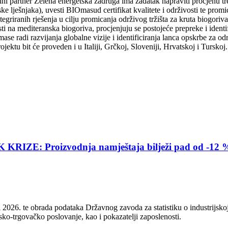
 partner Zelena energetska zadruga ima zadatak napraviti procjenu trenu
ske lješnjaka), uvesti BIOmasud certifikat kvalitete i održivosti te pro
ntegriranih rješenja u cilju promicanja održivog tržišta za kruta biogori
 na mediteranska biogoriva, procjenjuju se postojeće prepreke i identifi
ase radi razvijanja globalne vizije i identificiranja lanca opskrbe za o
ektu bit će proveden i u Italiji, Grčkoj, Sloveniji, Hrvatskoj i Turskoj
E: Proizvodnja namještaja bilježi pad od -12 
2026. te obrada podataka Državnog zavoda za statistiku o industrijskoj
sko-trgovačko poslovanje, kao i pokazatelji zaposlenosti.