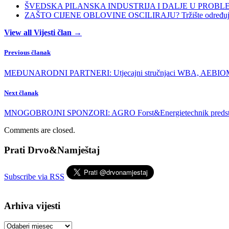
ŠVEDSKA PILANSKA INDUSTRIJA I DALJE U PROBLEMIMA:
ZAŠTO CIJENE OBLOVINE OSCILIRAJU? Tržište određuje ci
View all Vijesti član →
Previous članak
MEĐUNARODNI PARTNERI: Utjecajni stručnjaci WBA, AEBIOM-a
Next članak
MNOGOBROJNI SPONZORI: AGRO Forst&Energietechnik predstavlja
Comments are closed.
Prati Drvo&Namještaj
Subscribe via RSS
Arhiva vijesti
Arhiva