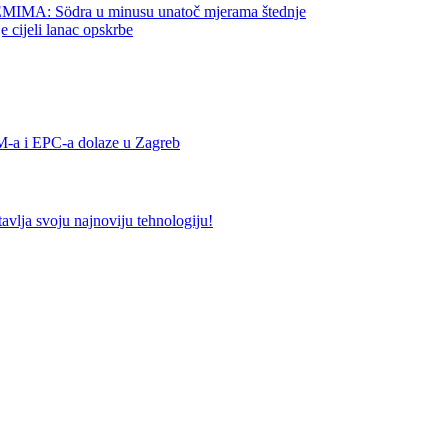
 Södra u minusu unatoč mjerama štednje
jeli lanac opskrbe
 i EPC-a dolaze u Zagreb
 svoju najnoviju tehnologiju!