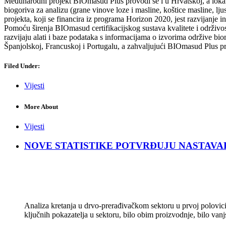
Međunarodni projekt BIOmasud Plus provodi se i u Hrvatskoj, a lokalni
biogoriva za analizu (grane vinove loze i masline, koštice masline, lju
projekta, koji se financira iz programa Horizon 2020, jest razvijanje i
Pomoću širenja BIOmasud certifikacijskog sustava kvalitete i održivosti
razvijaju alati i baze podataka s informacijama o izvorima održive biom
Španjolskoj, Francuskoj i Portugalu, a zahvaljujući BIOmasud Plus proj
Filed Under:
Vijesti
More About
Vijesti
NOVE STATISTIKE POTVRĐUJU NASTAVAK KRIZ
Analiza kretanja u drvo-prerađivačkom sektoru u prvoj polovici 
ključnih pokazatelja u sektoru, bilo obim proizvodnje, bilo vanj