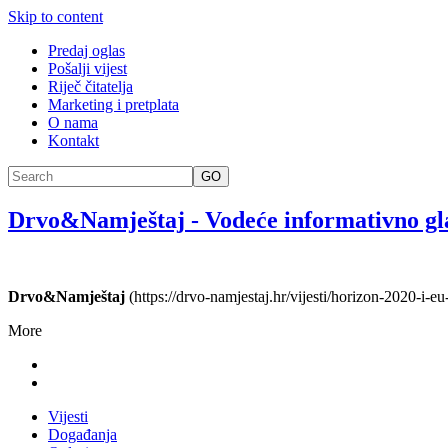
Skip to content
Predaj oglas
Pošalji vijest
Riječ čitatelja
Marketing i pretplata
O nama
Kontakt
GO
Drvo&Namještaj
-
Vodeće informativno gl
Drvo&Namještaj
(https://drvo-namjestaj.hr/vijesti/horizon-2020-i-
More
Vijesti
Događanja