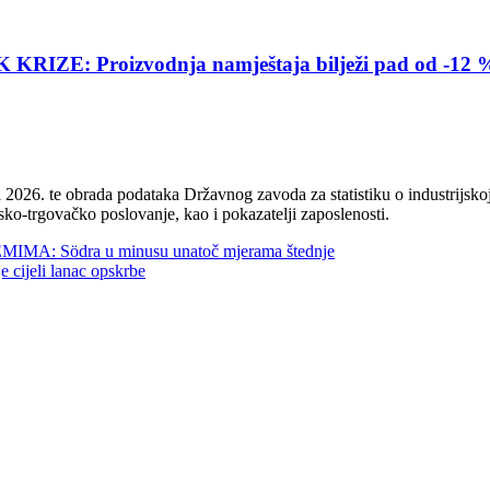
E: Proizvodnja namještaja bilježi pad od -12 
2026. te obrada podataka Državnog zavoda za statistiku o industrijskoj
sko-trgovačko poslovanje, kao i pokazatelji zaposlenosti.
 Södra u minusu unatoč mjerama štednje
jeli lanac opskrbe