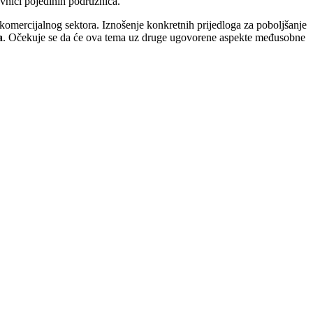
avnici pojedinih podružnica.
komercijalnog sektora. Iznošenje konkretnih prijedloga za poboljšanje
a
. Očekuje se da će ova tema uz druge ugovorene aspekte međusobne