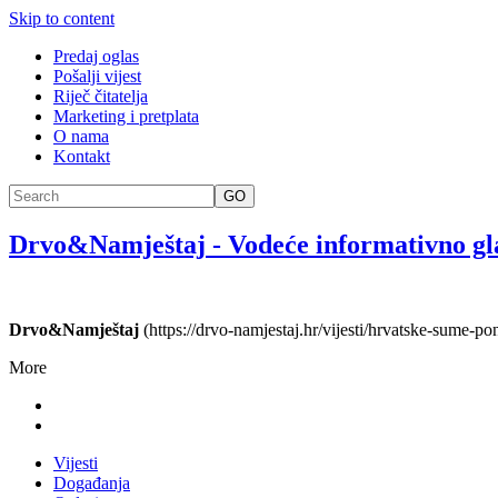
Skip to content
Predaj oglas
Pošalji vijest
Riječ čitatelja
Marketing i pretplata
O nama
Kontakt
GO
Drvo&Namještaj
-
Vodeće informativno gl
Drvo&Namještaj
(https://drvo-namjestaj.hr/vijesti/hrvatske-sume
More
Vijesti
Događanja