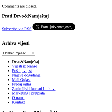
Comments are closed.
Prati Drvo&Namještaj
Subscribe via RSS
Arhiva vijesti
Arhiva
vijesti
Drvo&Namještaj
Vijesti iz branše
Pošalji vijest
Najave događanja
Mali Oglasi
Predaj oglas
Zanimljivi i korisni Linkovi
Marketing i pretplata
O nama
Kontakt