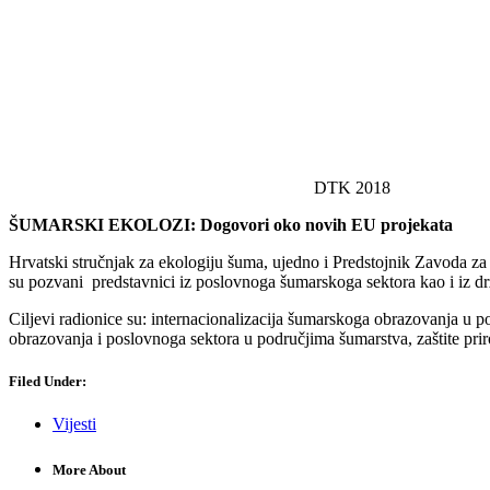
DTK 2018
ŠUMARSKI EKOLOZI: Dogovori oko novih EU projekata
Hrvatski stručnjak za ekologiju šuma, ujedno i Predstojnik Zavoda za 
su pozvani predstavnici iz poslovnoga šumarskoga sektora kao i iz dr
Ciljevi radionice su: internacionalizacija šumarskoga obrazovanja u 
obrazovanja i poslovnoga sektora u područjima šumarstva, zaštite priro
Filed Under:
Vijesti
More About