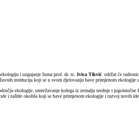
ekologiju i uzgajanje šuma prof. dr. sc.
Ivica Tikvić
održat će radion
žavnih institucija koji se u svom djelovanju bave primjenom ekologije 
području ekologije, umrežavanje kolega iz zemalja srednje i jugoistočn
de i zaštite okoliša koji se bave primjenom ekologije i razvoj novih id