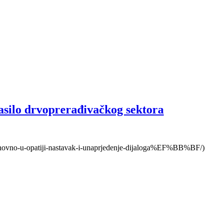
asilo drvoprerađivačkog sektora
-ponovno-u-opatiji-nastavak-i-unaprjedenje-dijaloga%EF%BB%BF/)