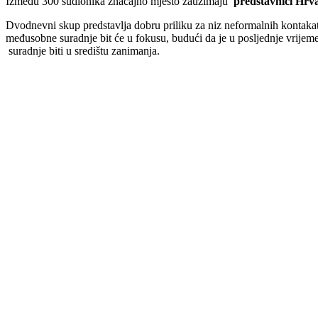
Između 300 sudionika značajno mjesto zauzimaju
predstavnici Hrv
Dvodnevni skup predstavlja dobru priliku za niz neformalnih kontakat
međusobne suradnje bit će u fokusu, budući da je u posljednje vrijem
suradnje biti u središtu zanimanja.