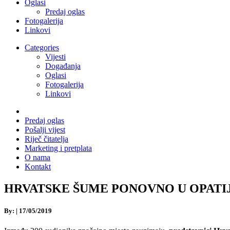
Oglasi
Predaj oglas
Fotogalerija
Linkovi
Categories
Vijesti
Događanja
Oglasi
Fotogalerija
Linkovi
Predaj oglas
Pošalji vijest
Riječ čitatelja
Marketing i pretplata
O nama
Kontakt
HRVATSKE ŠUME PONOVNO U OPATIJI: Na
By:
|
17/05/2019