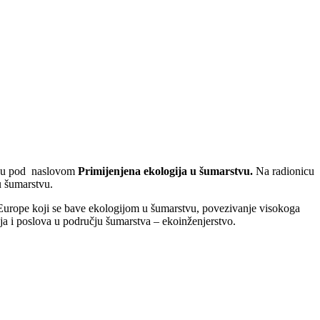
icu pod naslovom
Primijenjena ekologija u šumarstvu.
Na radionicu
u šumarstvu.
e Europe koji se bave ekologijom u šumarstvu, povezivanje visokoga
eja i poslova u području šumarstva – ekoinženjerstvo.