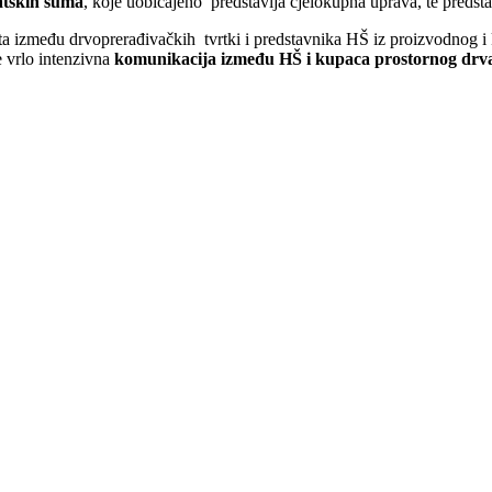
atskih šuma
, koje uobičajeno predstavlja cjelokupna uprava, te predst
a između drvoprerađivačkih tvrtki i predstavnika HŠ iz proizvodnog i 
e vrlo intenzivna
komunikacija između HŠ i kupaca prostornog drv