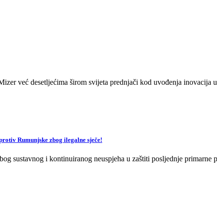
zer već desetljećima širom svijeta prednjači kod uvođenja inovacija u 
v Rumunjske zbog ilegalne sječe!
og sustavnog i kontinuiranog neuspjeha u zaštiti posljednje primarne p