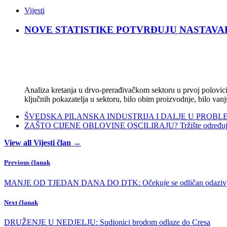
Vijesti
NOVE STATISTIKE POTVRĐUJU NASTAVAK KRIZ
Analiza kretanja u drvo-prerađivačkom sektoru u prvoj polovici 
ključnih pokazatelja u sektoru, bilo obim proizvodnje, bilo vanj
ŠVEDSKA PILANSKA INDUSTRIJA I DALJE U PROBLEMIMA:
ZAŠTO CIJENE OBLOVINE OSCILIRAJU? Tržište određuje ci
View all Vijesti član →
Previous članak
MANJE OD TJEDAN DANA DO DTK: Očekuje se odličan odaziv
Next članak
DRUŽENJE U NEDJELJU: Sudionici brodom odlaze do Cresa