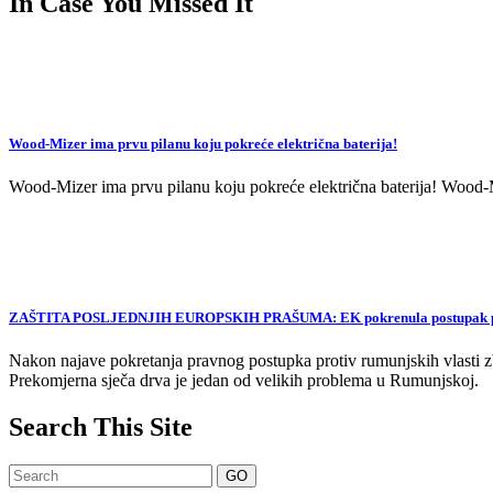
In Case You Missed It
Wood-Mizer ima prvu pilanu koju pokreće električna baterija!
Wood-Mizer ima prvu pilanu koju pokreće električna baterija! Wood-Mi
ZAŠTITA POSLJEDNJIH EUROPSKIH PRAŠUMA: EK pokrenula postupak proti
Nakon najave pokretanja pravnog postupka protiv rumunjskih vlasti zb
Prekomjerna sječa drva je jedan od velikih problema u Rumunjskoj.
Search This Site