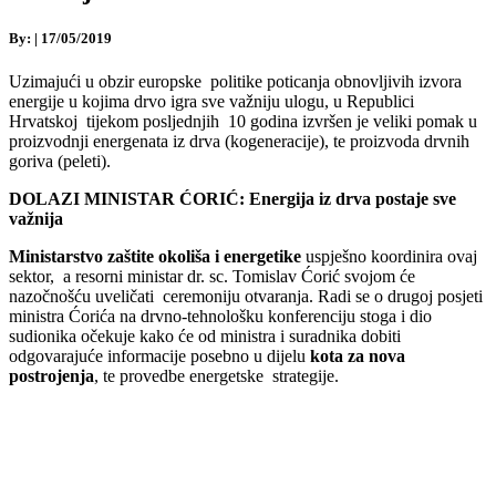
By:
|
17/05/2019
Uzimajući u obzir europske politike poticanja obnovljivih izvora
energije u kojima drvo igra sve važniju ulogu, u Republici
Hrvatskoj tijekom posljednjih 10 godina izvršen je veliki pomak u
proizvodnji energenata iz drva (kogeneracije), te proizvoda drvnih
goriva (peleti).
DOLAZI MINISTAR ĆORIĆ: Energija iz drva postaje sve
važnija
Ministarstvo zaštite okoliša i energetike
uspješno koordinira ovaj
sektor, a resorni ministar dr. sc. Tomislav Ćorić svojom će
nazočnošću uveličati ceremoniju otvaranja. Radi se o drugoj posjeti
ministra Ćorića na drvno-tehnološku konferenciju stoga i dio
sudionika očekuje kako će od ministra i suradnika dobiti
odgovarajuće informacije posebno u dijelu
kota za nova
postrojenja
, te provedbe energetske strategije.