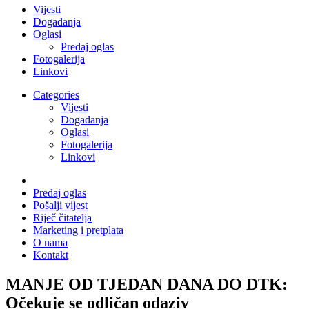
Vijesti
Događanja
Oglasi
Predaj oglas
Fotogalerija
Linkovi
Categories
Vijesti
Događanja
Oglasi
Fotogalerija
Linkovi
Predaj oglas
Pošalji vijest
Riječ čitatelja
Marketing i pretplata
O nama
Kontakt
MANJE OD TJEDAN DANA DO DTK:
Očekuje se odličan odaziv