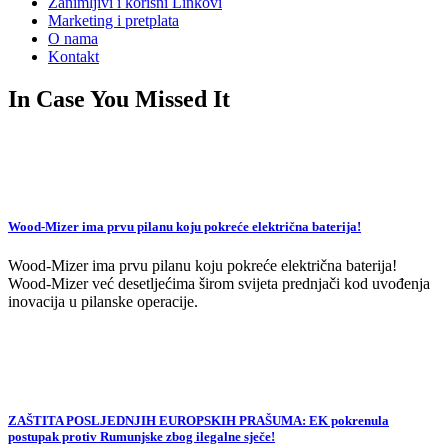
Zanimljivi i korisni Linkovi
Marketing i pretplata
O nama
Kontakt
In Case You Missed It
Wood-Mizer ima prvu pilanu koju pokreće električna baterija!
Wood-Mizer ima prvu pilanu koju pokreće električna baterija!
Wood-Mizer već desetljećima širom svijeta prednjači kod uvođenja
inovacija u pilanske operacije.
ZAŠTITA POSLJEDNJIH EUROPSKIH PRAŠUMA: EK pokrenula
postupak protiv Rumunjske zbog ilegalne sječe!