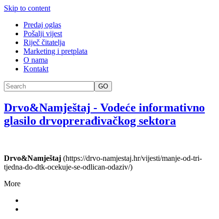
Skip to content
Predaj oglas
Pošalji vijest
Riječ čitatelja
Marketing i pretplata
O nama
Kontakt
GO
Drvo&Namještaj
-
Vodeće informativno
glasilo drvoprerađivačkog sektora
Drvo&Namještaj
(https://drvo-namjestaj.hr/vijesti/manje-od-tri-
tjedna-do-dtk-ocekuje-se-odlican-odaziv/)
More