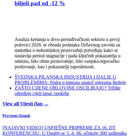
bilježi pad od -12 %
Analiza kretanja u drvo-prerađivačkom sektoru u prvoj
polovici 2026. te obrada podataka Državnog zavoda za
statistiku o industrijskoj proizvodnji potvrđuju kako se
nastavlja period stagnacije i pada ključnih pokazatelja u
sektoru, bilo obim proizvodnje, bilo vanjsko-trgovačko
poslovanje, kao i pokazatelji zaposlenosti.
ŠVEDSKA PILANSKA INDUSTRIJA I DALJE U
PROBLEMIMA: Södra u minusu unatoč mjerama štednje
ZAŠTO CIJENE OBLOVINE OSCILIRAJU? Tržište
određuje cijeli lanac opskrbe
View all Vijesti član →
Previous članak
[NAJAVNI VIDEO] USPJEŠNE PRIPREME ZA 16. DT
KONFERENCIJU: U Opatiji se 3.-4. 06. očekuje 300 sudionika