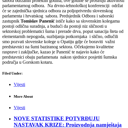
sabora održanih proteklih godina, ove godine se proširuju aktivnosti
parlamentarnog odbora. Na drvno-tehnološkoj konferenciji održat
će se zajednička sjednica odbora za poljoprivredu slovenskog
parlamenta i hrvatskog sabora. Predsjednik Odbora i saborski
zastupnik
Tomislav Panenić
ističe kako sa slovenskim kolegama
postoji odlična suradnja, a budući da postoji niz sličnosti u
sektorskoj problematici šuma i prerade drva, poput sanacija šteta od
elementarnih nepogoda, suzbijanja potkornjaka i slično, odlučili
smo pozvati slovenske kolege u Opatiju gdje će boraviti važni
predstavnici na šumi baziranog sektora. Očekujemo kvalitetne
rasprave i zaključke, kazao je Panenić te najavio kako će
predstavnici obaju parlamenata nakon sjednice posjetiti šumska
područja u Gorskom kotaru.
Filed Under:
Vijesti
More About
Vijesti
NOVE STATISTIKE POTVRĐUJU
NASTAVAK KRIZE: Proizvodnja namještaja