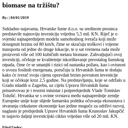
biomase na tržištu?
By:
|
04/01/2019
Sukladno najavama, Hrvatske šume d.o.o. su sredinom prosinca
predstavile najnoviju investiciju vrijednu 5,5 mil. KN. Riječ je o
svjetski najnaprednijem modelu samohodnog iverača koji može
dosegnuti brzinu od 80 km/h, čime se skraćuju troškovi i vrijeme
transporta od jedne do druge lokacije, te u sat vremena rada može
proizvesti više od 100 kubičnih metara biomase. Zahvaljujući ovoj
investiciji, očekuje se kvalitetnije iskorištavanje preostalog šumskog
otpada, čime će se smanjiti i rizici od nastanka požara, kao i ovisnost
o uvozu fosilnih energenata, poručuju iz Hrvatskih šuma te dodaju
kako će iverač svoju cijenu opravdati brzim povratom investicije
koji se očekuje kroz 2,5 godine. Na predstavljanju, koje se održalo u
Gradu mladih u Zagrebu, uz cijelu Upravu Hrvatskih šuma
prisustvovao je i resorni ministar i potpredsjednik Vlade Tomislav
Tolušić. Hrvatska se s ovime svrstava među najnaprednije zemlje
Europske unije koje slijede šumarsku politiku očuvanja ekosustava i
stvaranja cirkularne ekonomije kao jedine moguće za održivi razvoj,
naglasio je predsjednik Uprave Hrvatskih šuma Krunoslav Jakupčić
te najavio daljnji investicijski ciklus vrijedan više od 20 mil. KN.
Filed Under: