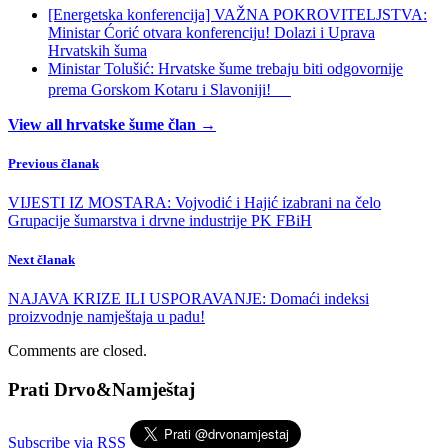
[Energetska konferencija] VAŽNA POKROVITELJSTVA:
Ministar Ćorić otvara konferenciju! Dolazi i Uprava
Hrvatskih šuma
Ministar Tolušić: Hrvatske šume trebaju biti odgovornije
prema Gorskom Kotaru i Slavoniji!
View all hrvatske šume član →
Previous članak
VIJESTI IZ MOSTARA: Vojvodić i Hajić izabrani na čelo
Grupacije šumarstva i drvne industrije PK FBiH
Next članak
NAJAVA KRIZE ILI USPORAVANJE: Domaći indeksi
proizvodnje namještaja u padu!
Comments are closed.
Prati Drvo&Namještaj
Subscribe via RSS