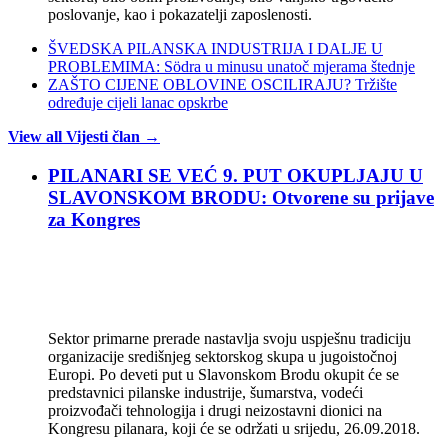
poslovanje, kao i pokazatelji zaposlenosti.
ŠVEDSKA PILANSKA INDUSTRIJA I DALJE U
PROBLEMIMA: Södra u minusu unatoč mjerama štednje
ZAŠTO CIJENE OBLOVINE OSCILIRAJU? Tržište
određuje cijeli lanac opskrbe
View all Vijesti član →
PILANARI SE VEĆ 9. PUT OKUPLJAJU U
SLAVONSKOM BRODU: Otvorene su prijave
za Kongres
Sektor primarne prerade nastavlja svoju uspješnu tradiciju
organizacije središnjeg sektorskog skupa u jugoistočnoj
Europi. Po deveti put u Slavonskom Brodu okupit će se
predstavnici pilanske industrije, šumarstva, vodeći
proizvođači tehnologija i drugi neizostavni dionici na
Kongresu pilanara, koji će se održati u srijedu, 26.09.2018.