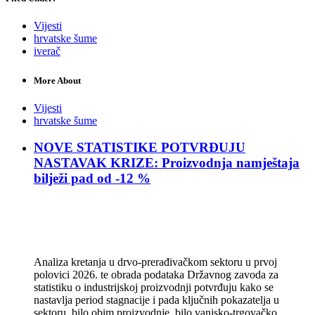
Vijesti
hrvatske šume
iverač
More About
Vijesti
hrvatske šume
NOVE STATISTIKE POTVRĐUJU
NASTAVAK KRIZE: Proizvodnja namještaja
bilježi pad od -12 %
Analiza kretanja u drvo-prerađivačkom sektoru u prvoj
polovici 2026. te obrada podataka Državnog zavoda za
statistiku o industrijskoj proizvodnji potvrđuju kako se
nastavlja period stagnacije i pada ključnih pokazatelja u
sektoru, bilo obim proizvodnje, bilo vanjsko-trgovačko