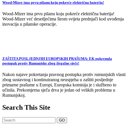
Wood-Mizer ima prvu pilanu koju pokreće električna baterija!
Wood-Mizer ima prvu pilanu koju pokreće električna baterija!
Wood-Mizer već desetljećima širom svijeta prednjači kod uvođenja
inovacija u pilanske operacije.
ZAŠTITA POSLJEDNJIH EUROPSKIH PRAŠUMA: EK pokrenula
postupak protiv Rumunjske zbog ilegalne sječe!
Nakon najave pokretanja pravnog postupka protiv rumunjskih vlasti
zbog sustavnog i kontinuiranog neuspjeha u zaštiti posljednje
primarne prašume u Europi, Europska komisija je i službeno to
učinila. Prekomjerna sječa drva je jedan od velikih problema u
Rumunjskoj.
Search This Site