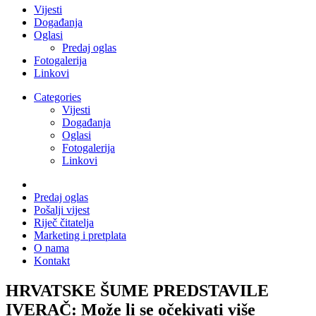
Vijesti
Događanja
Oglasi
Predaj oglas
Fotogalerija
Linkovi
Categories
Vijesti
Događanja
Oglasi
Fotogalerija
Linkovi
Predaj oglas
Pošalji vijest
Riječ čitatelja
Marketing i pretplata
O nama
Kontakt
HRVATSKE ŠUME PREDSTAVILE
IVERAČ: Može li se očekivati više