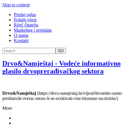
Skip to content
Predaj oglas
Pošalji vijest
Riječ čitatelja
Marketing i pretplata
O nama
Kontakt
GO
Drvo&Namještaj
-
Vodeće informativno
glasilo drvoprerađivačkog sektora
Drvo&Namještaj
(https://drvo-namjestaj.hr/vijesti/hrvatske-sume-
predstavile-iverac-moze-li-se-ocekivati-vise-biomase-na-trzistu/)
More