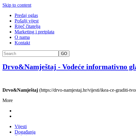
Skip to content
Predaj oglas
Pošalji vijest
Riječ čitatelja
Marketing i pretplata
O nama
Kontakt
GO
Drvo&Namještaj
-
Vodeće informativno gl
Drvo&Namještaj
(https://drvo-namjestaj.hr/vijesti/ikea-ce-graditi-t
More
Vijesti
Događanja