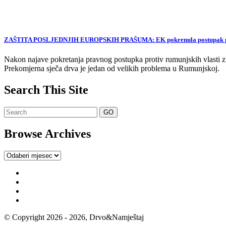
ZAŠTITA POSLJEDNJIH EUROPSKIH PRAŠUMA: EK pokrenula postupak proti
Nakon najave pokretanja pravnog postupka protiv rumunjskih vlasti zb
Prekomjerna sječa drva je jedan od velikih problema u Rumunjskoj.
Search This Site
Browse Archives
Browse
Archives
© Copyright 2026 - 2026, Drvo&Namještaj