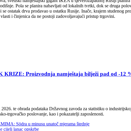
a, švedski namještajski gigant IKEA u sjeverozapadnoj Rusiji planira izg
dišnje. Pola se planira nabavljati od lokalnih tvrtki, dok se druga polovic
 bi se ostatak drva prodavao u ostatku Rusije. Inače, krajem studenog pr
asti i činjenica da ne postoji zadovoljavajući pristup trgovini.
E: Proizvodnja namještaja bilježi pad od -12 
2026. te obrada podataka Državnog zavoda za statistiku o industrijskoj
sko-trgovačko poslovanje, kao i pokazatelji zaposlenosti.
 Södra u minusu unatoč mjerama štednje
jeli lanac opskrbe