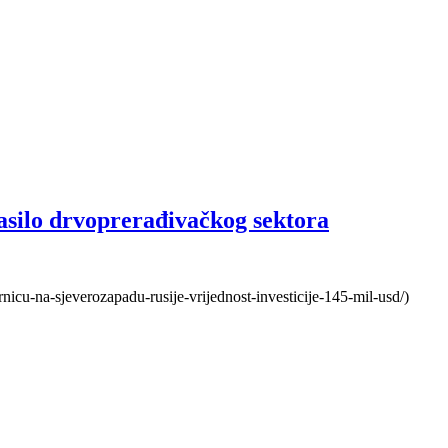
asilo drvoprerađivačkog sektora
vornicu-na-sjeverozapadu-rusije-vrijednost-investicije-145-mil-usd/)