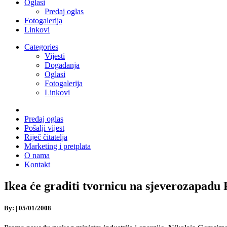
Oglasi
Predaj oglas
Fotogalerija
Linkovi
Categories
Vijesti
Događanja
Oglasi
Fotogalerija
Linkovi
Predaj oglas
Pošalji vijest
Riječ čitatelja
Marketing i pretplata
O nama
Kontakt
Ikea će graditi tvornicu na sjeverozapadu R
By:
|
05/01/2008