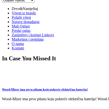
vijesti
Drvo&Namještaj
Vijesti iz branše
Pošalji vijest
Najave događanja
Mali Oglasi
Predaj oglas
Zanimljivi i korisni Linkovi
Marketing i pretplata
O nama
Kontakt
In Case You Missed It
Wood-Mizer ima prvu pilanu koju pokreće električna baterija!
Wood-Mizer ima prvu pilanu koju pokreće električna baterija! Wood-Mi