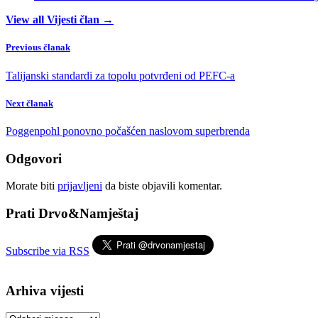
View all Vijesti član →
Previous članak
Talijanski standardi za topolu potvrđeni od PEFC-a
Next članak
Poggenpohl ponovno počašćen naslovom superbrenda
Odgovori
Morate biti
prijavljeni
da biste objavili komentar.
Prati Drvo&Namještaj
Subscribe via RSS
Arhiva vijesti
Arhiva