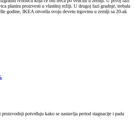
raditi tvornicu koja će biti treća po veličini u zemlji. U prvoj fazi
a planira proizvesti u vlastitoj režiji. U drugoj fazi gradnje, trebala
ošle godine, IKEA otvorila svoju devetu trgovinu u zemlji sa 20-ak
%
 proizvodnji potvrđuju kako se nastavlja period stagnacije i pada