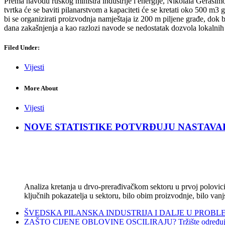
Prema navodu ruskog ministra industrije i energije, Nikolaia Gerasimov
tvrtka će se baviti pilanarstvom a kapaciteti će se kretati oko 500 m3 go
bi se organizirati proizvodnja namještaja iz 200 m piljene građe, dok
dana zakašnjenja a kao razlozi navode se nedostatak dozvola lokalnih vl
Filed Under:
Vijesti
More About
Vijesti
NOVE STATISTIKE POTVRĐUJU NASTAVAK KRIZ
Analiza kretanja u drvo-prerađivačkom sektoru u prvoj polovici 
ključnih pokazatelja u sektoru, bilo obim proizvodnje, bilo vanj
ŠVEDSKA PILANSKA INDUSTRIJA I DALJE U PROBLEMIMA:
ZAŠTO CIJENE OBLOVINE OSCILIRAJU? Tržište određuje ci