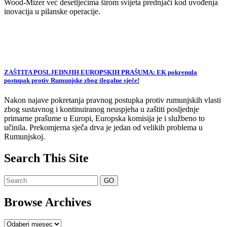
Wood-Mizer već desetljećima širom svijeta prednjači kod uvođenja
inovacija u pilanske operacije.
ZAŠTITA POSLJEDNJIH EUROPSKIH PRAŠUMA: EK pokrenula
postupak protiv Rumunjske zbog ilegalne sječe!
Nakon najave pokretanja pravnog postupka protiv rumunjskih vlasti
zbog sustavnog i kontinuiranog neuspjeha u zaštiti posljednje
primarne prašume u Europi, Europska komisija je i službeno to
učinila. Prekomjerna sječa drva je jedan od velikih problema u
Rumunjskoj.
Search This Site
Browse Archives
Browse