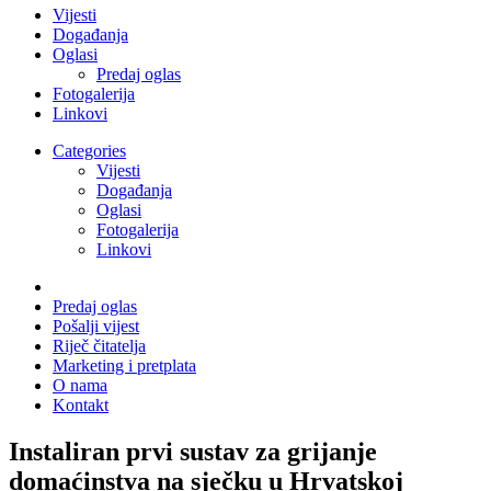
Vijesti
Događanja
Oglasi
Predaj oglas
Fotogalerija
Linkovi
Categories
Vijesti
Događanja
Oglasi
Fotogalerija
Linkovi
Predaj oglas
Pošalji vijest
Riječ čitatelja
Marketing i pretplata
O nama
Kontakt
Instaliran prvi sustav za grijanje
domaćinstva na sječku u Hrvatskoj