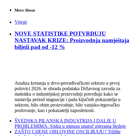
More About
Vijesti
NOVE STATISTIKE POTVRĐUJU
NASTAVAK KRIZE: Proizvodnja namještaja
bilježi pad od -12 %
Analiza kretanja u drvo-prerađivačkom sektoru u prvoj
polovici 2026. te obrada podataka Državnog zavoda za
statistiku o industrijskoj proizvodnji potvrđuju kako se
nastavlja period stagnacije i pada ključnih pokazatelja u
sektoru, bilo obim proizvodnje, bilo vanjsko-trgovačko
poslovanje, kao i pokazatelji zaposlenosti.
ŠVEDSKA PILANSKA INDUSTRIJA I DALJE U
PROBLEMIMA: Södra u minusu unatoč mjerama štednje
ZAŠTO CIJENE OBLOVINE OSCILIRAJU? Tržište