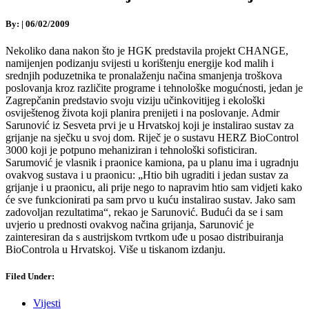
By:
|
06/02/2009
Nekoliko dana nakon što je HGK predstavila projekt CHANGE,
namijenjen podizanju svijesti u korištenju energije kod malih i
srednjih poduzetnika te pronalaženju načina smanjenja troškova
poslovanja kroz različite programe i tehnološke mogućnosti, jedan je
Zagrepčanin predstavio svoju viziju učinkovitijeg i ekološki
osviještenog života koji planira prenijeti i na poslovanje. Admir
Sarunović iz Sesveta prvi je u Hrvatskoj koji je instalirao sustav za
grijanje na sječku u svoj dom. Riječ je o sustavu HERZ BioControl
3000 koji je potpuno mehaniziran i tehnološki sofisticiran.
Sarumović je vlasnik i praonice kamiona, pa u planu ima i ugradnju
ovakvog sustava i u praonicu: „Htio bih ugraditi i jedan sustav za
grijanje i u praonicu, ali prije nego to napravim htio sam vidjeti kako
će sve funkcionirati pa sam prvo u kuću instalirao sustav. Jako sam
zadovoljan rezultatima“, rekao je Sarunović. Budući da se i sam
uvjerio u prednosti ovakvog načina grijanja, Sarunović je
zainteresiran da s austrijskom tvrtkom uđe u posao distribuiranja
BioControla u Hrvatskoj. Više u tiskanom izdanju.
Filed Under:
Vijesti