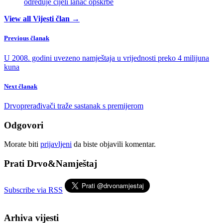
određuje cijeli lanac opskrbe
View all Vijesti član →
Previous članak
U 2008. godini uvezeno namještaja u vrijednosti preko 4 milijuna
kuna
Next članak
Drvoprerađivači traže sastanak s premijerom
Odgovori
Morate biti
prijavljeni
da biste objavili komentar.
Prati Drvo&Namještaj
Subscribe via RSS
Arhiva vijesti