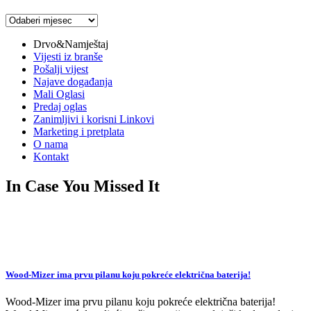
Arhiva
vijesti
Drvo&Namještaj
Vijesti iz branše
Pošalji vijest
Najave događanja
Mali Oglasi
Predaj oglas
Zanimljivi i korisni Linkovi
Marketing i pretplata
O nama
Kontakt
In Case You Missed It
Wood-Mizer ima prvu pilanu koju pokreće električna baterija!
Wood-Mizer ima prvu pilanu koju pokreće električna baterija!