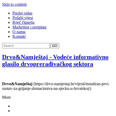
Skip to content
Predaj oglas
Pošalji vijest
Riječ čitatelja
Marketing i pretplata
O nama
Kontakt
GO
Drvo&Namještaj
-
Vodeće informativno
glasilo drvoprerađivačkog sektora
Drvo&Namještaj
(https://drvo-namjestaj.hr/vijesti/instaliran-prvi-
sustav-za-grijanje-domacinstva-na-sjecku-u-hrvatskoj/)
More