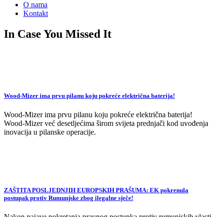
O nama
Kontakt
In Case You Missed It
Wood-Mizer ima prvu pilanu koju pokreće električna baterija!
Wood-Mizer ima prvu pilanu koju pokreće električna baterija!
Wood-Mizer već desetljećima širom svijeta prednjači kod uvođenja
inovacija u pilanske operacije.
ZAŠTITA POSLJEDNJIH EUROPSKIH PRAŠUMA: EK pokrenula
postupak protiv Rumunjske zbog ilegalne sječe!
Nakon najave pokretanja pravnog postupka protiv rumunjskih vlasti