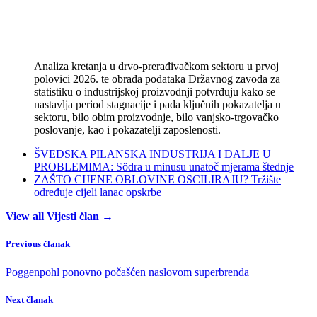
Analiza kretanja u drvo-prerađivačkom sektoru u prvoj
polovici 2026. te obrada podataka Državnog zavoda za
statistiku o industrijskoj proizvodnji potvrđuju kako se
nastavlja period stagnacije i pada ključnih pokazatelja u
sektoru, bilo obim proizvodnje, bilo vanjsko-trgovačko
poslovanje, kao i pokazatelji zaposlenosti.
ŠVEDSKA PILANSKA INDUSTRIJA I DALJE U
PROBLEMIMA: Södra u minusu unatoč mjerama štednje
ZAŠTO CIJENE OBLOVINE OSCILIRAJU? Tržište
određuje cijeli lanac opskrbe
View all Vijesti član →
Previous članak
Poggenpohl ponovno počašćen naslovom superbrenda
Next članak