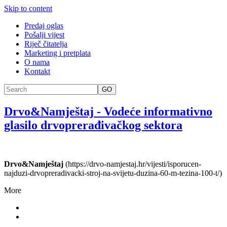
Skip to content
Predaj oglas
Pošalji vijest
Riječ čitatelja
Marketing i pretplata
O nama
Kontakt
GO
Drvo&Namještaj
-
Vodeće informativno
glasilo drvoprerađivačkog sektora
Drvo&Namještaj
(https://drvo-namjestaj.hr/vijesti/isporucen-
najduzi-drvopreradivacki-stroj-na-svijetu-duzina-60-m-tezina-100-t/)
More