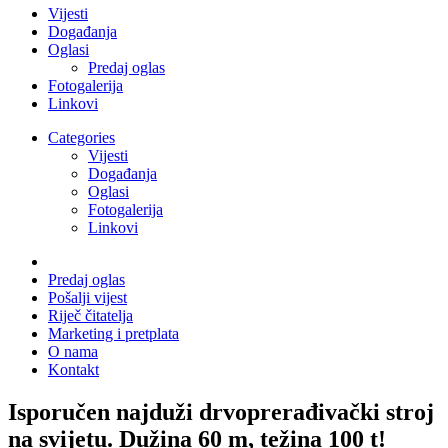
Vijesti
Događanja
Oglasi
Predaj oglas
Fotogalerija
Linkovi
Categories
Vijesti
Događanja
Oglasi
Fotogalerija
Linkovi
Predaj oglas
Pošalji vijest
Riječ čitatelja
Marketing i pretplata
O nama
Kontakt
Isporučen najduži drvoprerađivački stroj
na svijetu. Dužina 60 m, težina 100 t!