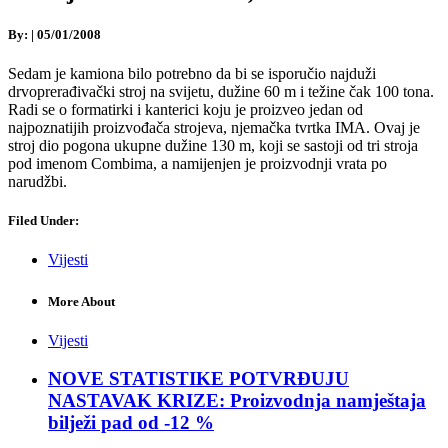
By:
|
05/01/2008
Sedam je kamiona bilo potrebno da bi se isporučio najduži
drvoprerađivački stroj na svijetu, dužine 60 m i težine čak 100 tona.
Radi se o formatirki i kanterici koju je proizveo jedan od
najpoznatijih proizvođača strojeva, njemačka tvrtka IMA. Ovaj je
stroj dio pogona ukupne dužine 130 m, koji se sastoji od tri stroja
pod imenom Combima, a namijenjen je proizvodnji vrata po
narudžbi.
Filed Under:
Vijesti
More About
Vijesti
NOVE STATISTIKE POTVRĐUJU
NASTAVAK KRIZE: Proizvodnja namještaja
bilježi pad od -12 %