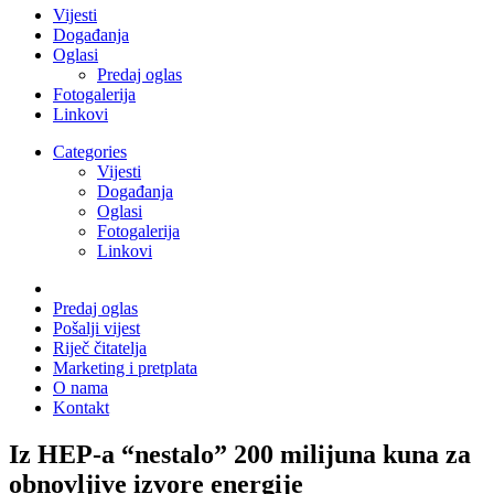
Vijesti
Događanja
Oglasi
Predaj oglas
Fotogalerija
Linkovi
Categories
Vijesti
Događanja
Oglasi
Fotogalerija
Linkovi
Predaj oglas
Pošalji vijest
Riječ čitatelja
Marketing i pretplata
O nama
Kontakt
Iz HEP-a “nestalo” 200 milijuna kuna za
obnovljive izvore energije