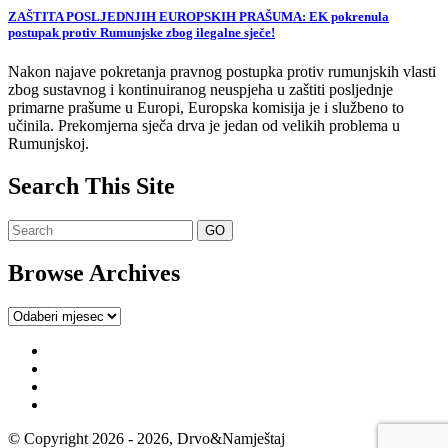
ZAŠTITA POSLJEDNJIH EUROPSKIH PRAŠUMA: EK pokrenula
postupak protiv Rumunjske zbog ilegalne sječe!
Nakon najave pokretanja pravnog postupka protiv rumunjskih vlasti
zbog sustavnog i kontinuiranog neuspjeha u zaštiti posljednje
primarne prašume u Europi, Europska komisija je i službeno to
učinila. Prekomjerna sječa drva je jedan od velikih problema u
Rumunjskoj.
Search This Site
Browse Archives
Browse
Archives
© Copyright 2026 - 2026, Drvo&Namještaj