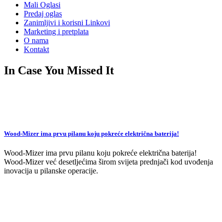
Mali Oglasi
Predaj oglas
Zanimljivi i korisni Linkovi
Marketing i pretplata
O nama
Kontakt
In Case You Missed It
Wood-Mizer ima prvu pilanu koju pokreće električna baterija!
Wood-Mizer ima prvu pilanu koju pokreće električna baterija!
Wood-Mizer već desetljećima širom svijeta prednjači kod uvođenja
inovacija u pilanske operacije.