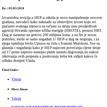
By:
|
05/03/2010
Izvanredna revizija u HEP-u otkrila je novo manipuliranje novcem
građana, navodeći kako naknadu za obnovljive izvore koju svi
plaćamo svakoga mjeseca na računu za struju nisu prosljeđivali
agenciji Hrvatski operator tržišta energije (HROTE), prenosi HRT.
Dug je narastao na gotovo 200 milijuna kuna, a na što je novac
potrošen, može se samo nagađati. U HEP-u dug ne negiraju, i za
njega optužuju bivšu Upravu na čelu s Ivanom Mravkom. Sve su
glasnija i nagađanja kako je HEP najavom povećanja cijene struje
od 17 posto zapravo nastojao platiti nastalo dugovanje,no nakon
otkrivanja ovih propusta u poslovanju treba tek vidjeti kakvu će
odluku donijeti Vlada.
Filed Under:
Vijesti
More About
Vijesti