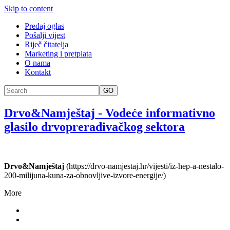
Skip to content
Predaj oglas
Pošalji vijest
Riječ čitatelja
Marketing i pretplata
O nama
Kontakt
GO
Drvo&Namještaj
-
Vodeće informativno
glasilo drvoprerađivačkog sektora
Drvo&Namještaj
(https://drvo-namjestaj.hr/vijesti/iz-hep-a-nestalo-
200-milijuna-kuna-za-obnovljive-izvore-energije/)
More