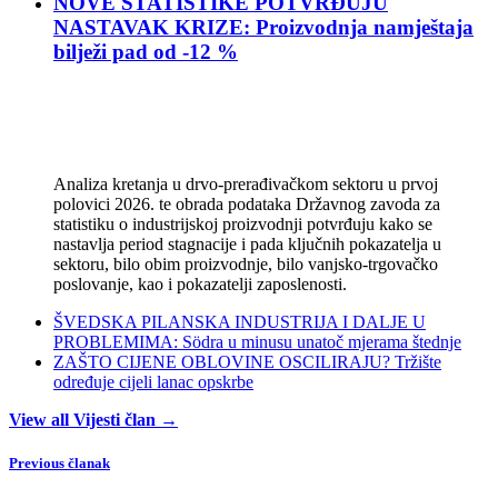
NOVE STATISTIKE POTVRĐUJU
NASTAVAK KRIZE: Proizvodnja namještaja
bilježi pad od -12 %
Analiza kretanja u drvo-prerađivačkom sektoru u prvoj
polovici 2026. te obrada podataka Državnog zavoda za
statistiku o industrijskoj proizvodnji potvrđuju kako se
nastavlja period stagnacije i pada ključnih pokazatelja u
sektoru, bilo obim proizvodnje, bilo vanjsko-trgovačko
poslovanje, kao i pokazatelji zaposlenosti.
ŠVEDSKA PILANSKA INDUSTRIJA I DALJE U
PROBLEMIMA: Södra u minusu unatoč mjerama štednje
ZAŠTO CIJENE OBLOVINE OSCILIRAJU? Tržište
određuje cijeli lanac opskrbe
View all Vijesti član →
Previous članak