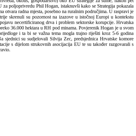
rivreda, okoliš, gospodarstvo) oko EU strategije za šume, nakon pet
U za poljoprivredu Phil Hogan, istaknuvši kako se Strategija pokazala
ma otvara radna mjesta, posebno na ruralnim područjima. U raspravi je
strije skrenuli su pozornost na izazove u istočnoj Europi u kontekstu
pojavu necertificiranog drva i problem sektorske korupcije. Hrvatska
 još preko 36.000 hektara u RH pod minama. Povjerenik Hogan je u svom
ijedloge i ta bi se važna tema mogla trajno riješiti kroz 5-6 godina
 sjednici su sudjelovali Silvija Zec, predsjednica Hrvatske komore
cije s dijelom strukovnih asocijacija EU te su također razgovarali s
ravio.