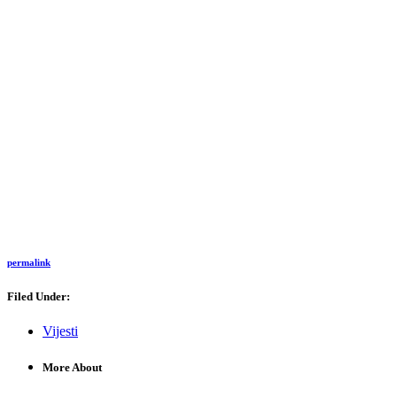
permalink
Filed Under:
Vijesti
More About