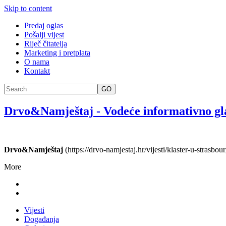
Skip to content
Predaj oglas
Pošalji vijest
Riječ čitatelja
Marketing i pretplata
O nama
Kontakt
GO
Drvo&Namještaj
-
Vodeće informativno gl
Drvo&Namještaj
(https://drvo-namjestaj.hr/vijesti/klaster-u-strasbo
More
Vijesti
Događanja