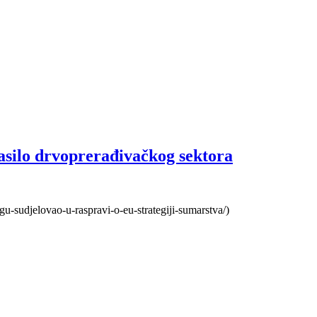
asilo drvoprerađivačkog sektora
urgu-sudjelovao-u-raspravi-o-eu-strategiji-sumarstva/)