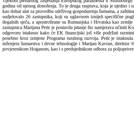
Tijekom plenarnog zasjedanja Europskog parlamenta u Strasbourgu u 
godina od njenog donošenja. To je druga rasprava, koja je ujedno i n
kao dobar alat za provedbu održivog gospodarenja šumama, a zaštitna 
sudjelovalo 26 zastupnika, koji su uglavnom iznijeli specifične pogl
ilegalnih sječa, a apostrofirane su Rumunjska i Hrvatska kao zemlje
zastupnica Marijana Petir je postavila pitanje što namjerava učiniti
odgovoru istaknuo kako će EK financijski još više podržati razminir
posebno kroz izmjene Programa ruralnog razvoja. Petir je istaknul
inženjera šumarstva i drvne tehnologije i Marijan Kavran, direktor 
povjerenikom Hoganom, kao i s predsjednikom odbora za poljoprivred