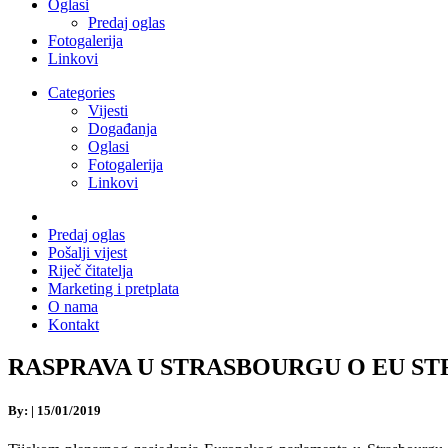
Oglasi
Predaj oglas
Fotogalerija
Linkovi
Categories
Vijesti
Događanja
Oglasi
Fotogalerija
Linkovi
Predaj oglas
Pošalji vijest
Riječ čitatelja
Marketing i pretplata
O nama
Kontakt
RASPRAVA U STRASBOURGU O EU STRATEG
By:
|
15/01/2019