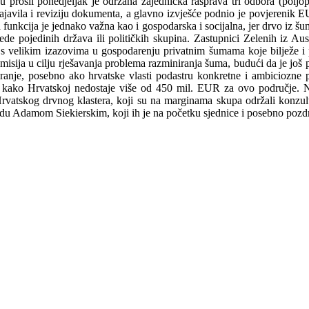
prošli ponedjeljak je održana zajednička rasprava tri odbora (poljop
ajavila i reviziju dokumenta, a glavno izvješće podnio je povjerenik E
funkcija je jednako važna kao i gospodarska i socijalna, jer drvo iz šu
ede pojedinih država ili političkih skupina. Zastupnici Zelenih iz Au
 s velikim izazovima u gospodarenju privatnim šumama koje bilježe i 
 Komisija u cilju rješavanja problema razminiranja šuma, budući da je
anje, posebno ako hrvatske vlasti podastru konkretne i ambiciozne pr
a kako Hrvatskoj nedostaje više od 450 mil. EUR za ovo područje. Na
Hrvatskog drvnog klastera, koji su na marginama skupa održali konzulta
u Adamom Siekierskim, koji ih je na početku sjednice i posebno pozd