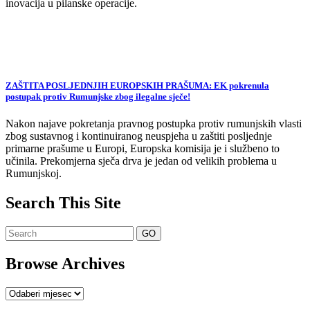
inovacija u pilanske operacije.
ZAŠTITA POSLJEDNJIH EUROPSKIH PRAŠUMA: EK pokrenula
postupak protiv Rumunjske zbog ilegalne sječe!
Nakon najave pokretanja pravnog postupka protiv rumunjskih vlasti
zbog sustavnog i kontinuiranog neuspjeha u zaštiti posljednje
primarne prašume u Europi, Europska komisija je i službeno to
učinila. Prekomjerna sječa drva je jedan od velikih problema u
Rumunjskoj.
Search This Site
Browse Archives
Browse
Archives