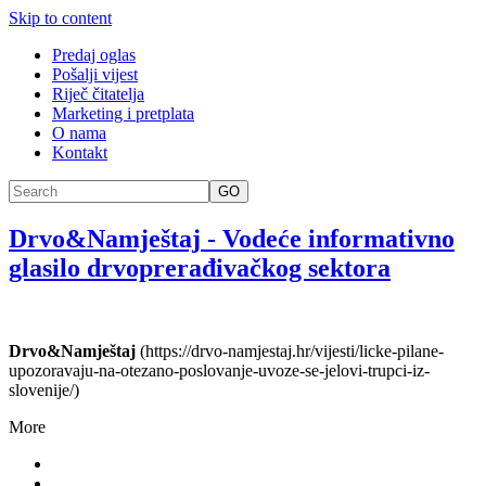
Skip to content
Predaj oglas
Pošalji vijest
Riječ čitatelja
Marketing i pretplata
O nama
Kontakt
GO
Drvo&Namještaj
-
Vodeće informativno
glasilo drvoprerađivačkog sektora
Drvo&Namještaj
(https://drvo-namjestaj.hr/vijesti/licke-pilane-
upozoravaju-na-otezano-poslovanje-uvoze-se-jelovi-trupci-iz-
slovenije/)
More