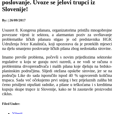
poslovanje. Uvoze se jelovi trupci iz
Slovenije!
By:
|
26/09/2017
Ususret 8. Kongresu pilanara, organizatorima pristižu mnogobrojne
povezane vijesti iz sektora, a alarmantan poziv za uvrštavanje
problematike ličkih pilanara stigao je od predstavnika HGK
Udruženja Ivice Katalinića, koji upozorava da je proteklih mjeseci
na djelu smanjeno poslovanje ličkih pilana zbog nedostatka sirovine.
Imamo previše problema, počevši s novim prijedlozima sektorske
regulative u koju se guraju novi razredi, a ne vodi se računa o
problemima drvoprerađivača i malih pilana koje djeluju na brdsko-
planinskim područjima. Slijedi otežana opskrbe sirovine, jer se na
području Like do sada isporučilo ispod 40 % ugovorenih količina
trupaca. Sada već očekujemo prvi snijeg i bez prijelaznih zaliha bit
ćemo prisiljeni otpuštati radnike, a pilane u teškoćama i s kreditima
kupuju skupe trupce iz Slovenije, kako ne bi zaustavile proizvodni
ciklus.
Filed Under:
Vijesti