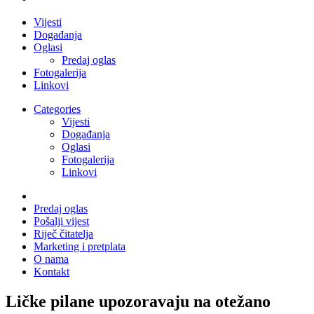
Vijesti
Događanja
Oglasi
Predaj oglas
Fotogalerija
Linkovi
Categories
Vijesti
Događanja
Oglasi
Fotogalerija
Linkovi
Predaj oglas
Pošalji vijest
Riječ čitatelja
Marketing i pretplata
O nama
Kontakt
Ličke pilane upozoravaju na otežano