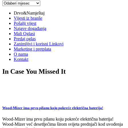
Arhiva
vijesti
Drvo&Namještaj
Vijesti iz branše
Pošalji vijest
Najave događanja
Mali Oglasi
Predaj oglas
Zanimljivi i korisni Linkovi
Marketing i pretplata
O nama
Kontakt
In Case You Missed It
Wood-Mizer ima prvu pilanu koju pokreće električna baterija!
Wood-Mizer ima prvu pilanu koju pokreće električna baterija!
Wood-Mizer već desetljećima širom svijeta prednjači kod uvođenja