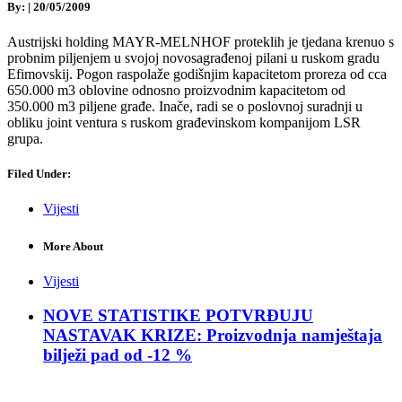
By:
|
20/05/2009
Austrijski holding MAYR-MELNHOF proteklih je tjedana krenuo s
probnim piljenjem u svojoj novosagrađenoj pilani u ruskom gradu
Efimovskij. Pogon raspolaže godišnjim kapacitetom proreza od cca
650.000 m3 oblovine odnosno proizvodnim kapacitetom od
350.000 m3 piljene građe. Inače, radi se o poslovnoj suradnji u
obliku joint ventura s ruskom građevinskom kompanijom LSR
grupa.
Filed Under:
Vijesti
More About
Vijesti
NOVE STATISTIKE POTVRĐUJU
NASTAVAK KRIZE: Proizvodnja namještaja
bilježi pad od -12 %