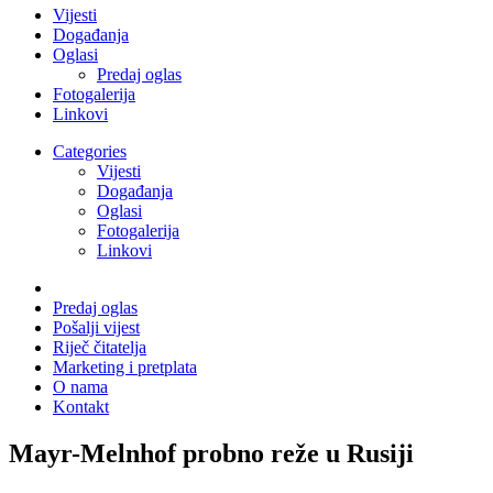
Vijesti
Događanja
Oglasi
Predaj oglas
Fotogalerija
Linkovi
Categories
Vijesti
Događanja
Oglasi
Fotogalerija
Linkovi
Predaj oglas
Pošalji vijest
Riječ čitatelja
Marketing i pretplata
O nama
Kontakt
Mayr-Melnhof probno reže u Rusiji