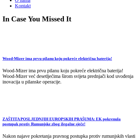
O nama
Kontakt
In Case You Missed It
Wood-Mizer ima prvu pilanu koju pokreće električna baterija!
Wood-Mizer ima prvu pilanu koju pokreće električna baterija!
Wood-Mizer već desetljećima širom svijeta prednjači kod uvođenja
inovacija u pilanske operacije.
ZAŠTITA POSLJEDNJIH EUROPSKIH PRAŠUMA: EK pokrenula
postupak protiv Rumunjske zbog ilegalne sječe!
Nakon najave pokretanja pravnog postupka protiv rumunjskih vlasti