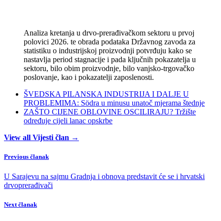
Analiza kretanja u drvo-prerađivačkom sektoru u prvoj
polovici 2026. te obrada podataka Državnog zavoda za
statistiku o industrijskoj proizvodnji potvrđuju kako se
nastavlja period stagnacije i pada ključnih pokazatelja u
sektoru, bilo obim proizvodnje, bilo vanjsko-trgovačko
poslovanje, kao i pokazatelji zaposlenosti.
ŠVEDSKA PILANSKA INDUSTRIJA I DALJE U
PROBLEMIMA: Södra u minusu unatoč mjerama štednje
ZAŠTO CIJENE OBLOVINE OSCILIRAJU? Tržište
određuje cijeli lanac opskrbe
View all Vijesti član →
Previous članak
U Sarajevu na sajmu Gradnja i obnova predstavit će se i hrvatski
drvoprerađivači
Next članak