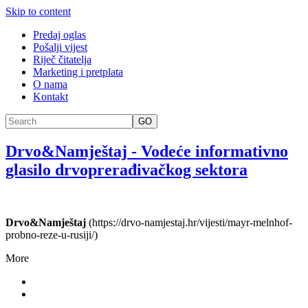
Skip to content
Predaj oglas
Pošalji vijest
Riječ čitatelja
Marketing i pretplata
O nama
Kontakt
GO
Drvo&Namještaj
-
Vodeće informativno
glasilo drvoprerađivačkog sektora
Drvo&Namještaj
(https://drvo-namjestaj.hr/vijesti/mayr-melnhof-
probno-reze-u-rusiji/)
More