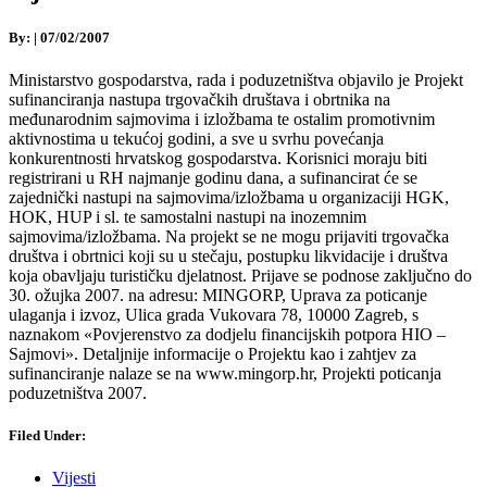
By:
|
07/02/2007
Ministarstvo gospodarstva, rada i poduzetništva objavilo je Projekt
sufinanciranja nastupa trgovačkih društava i obrtnika na
međunarodnim sajmovima i izložbama te ostalim promotivnim
aktivnostima u tekućoj godini, a sve u svrhu povećanja
konkurentnosti hrvatskog gospodarstva. Korisnici moraju biti
registrirani u RH najmanje godinu dana, a sufinancirat će se
zajednički nastupi na sajmovima/izložbama u organizaciji HGK,
HOK, HUP i sl. te samostalni nastupi na inozemnim
sajmovima/izložbama. Na projekt se ne mogu prijaviti trgovačka
društva i obrtnici koji su u stečaju, postupku likvidacije i društva
koja obavljaju turističku djelatnost. Prijave se podnose zaključno do
30. ožujka 2007. na adresu: MINGORP, Uprava za poticanje
ulaganja i izvoz, Ulica grada Vukovara 78, 10000 Zagreb, s
naznakom «Povjerenstvo za dodjelu financijskih potpora HIO –
Sajmovi». Detaljnije informacije o Projektu kao i zahtjev za
sufinanciranje nalaze se na www.mingorp.hr, Projekti poticanja
poduzetništva 2007.
Filed Under:
Vijesti