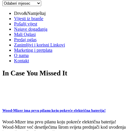
Arhiva
vijesti
Drvo&Namještaj
Vijesti iz branše
Pošalji vijest
Najave događanja
Mali Oglasi
Predaj oglas
Zanimljivi i korisni Linkovi
Marketing i pretplata
O nama
Kontakt
In Case You Missed It
Wood-Mizer ima prvu pilanu koju pokreće električna baterija!
Wood-Mizer ima prvu pilanu koju pokreće električna baterija!
Wood-Mizer već desetljećima širom svijeta prednjači kod uvođenja