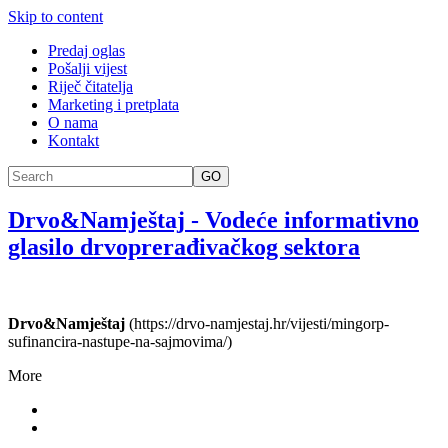
Skip to content
Predaj oglas
Pošalji vijest
Riječ čitatelja
Marketing i pretplata
O nama
Kontakt
GO
Drvo&Namještaj
-
Vodeće informativno
glasilo drvoprerađivačkog sektora
Drvo&Namještaj
(https://drvo-namjestaj.hr/vijesti/mingorp-
sufinancira-nastupe-na-sajmovima/)
More