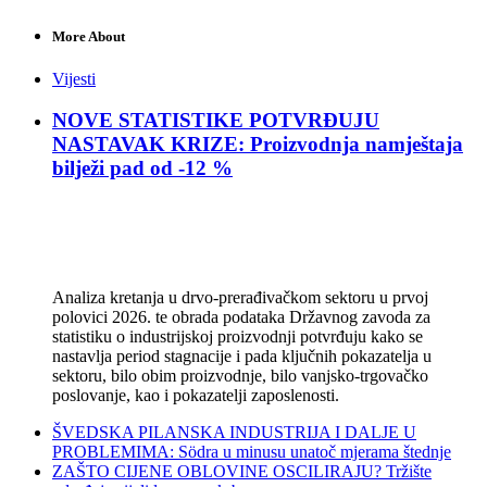
More About
Vijesti
NOVE STATISTIKE POTVRĐUJU
NASTAVAK KRIZE: Proizvodnja namještaja
bilježi pad od -12 %
Analiza kretanja u drvo-prerađivačkom sektoru u prvoj
polovici 2026. te obrada podataka Državnog zavoda za
statistiku o industrijskoj proizvodnji potvrđuju kako se
nastavlja period stagnacije i pada ključnih pokazatelja u
sektoru, bilo obim proizvodnje, bilo vanjsko-trgovačko
poslovanje, kao i pokazatelji zaposlenosti.
ŠVEDSKA PILANSKA INDUSTRIJA I DALJE U
PROBLEMIMA: Södra u minusu unatoč mjerama štednje
ZAŠTO CIJENE OBLOVINE OSCILIRAJU? Tržište