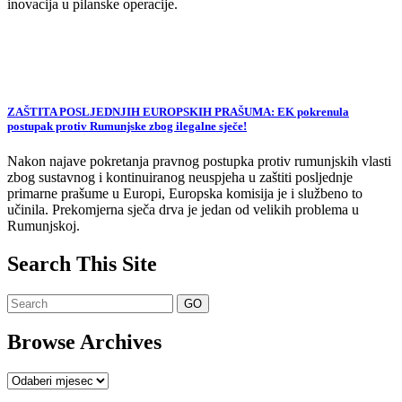
inovacija u pilanske operacije.
ZAŠTITA POSLJEDNJIH EUROPSKIH PRAŠUMA: EK pokrenula
postupak protiv Rumunjske zbog ilegalne sječe!
Nakon najave pokretanja pravnog postupka protiv rumunjskih vlasti
zbog sustavnog i kontinuiranog neuspjeha u zaštiti posljednje
primarne prašume u Europi, Europska komisija je i službeno to
učinila. Prekomjerna sječa drva je jedan od velikih problema u
Rumunjskoj.
Search This Site
Browse Archives
Browse
Archives