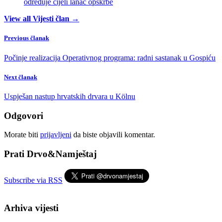
određuje cijeli lanac opskrbe
View all Vijesti član →
Previous članak
Počinje realizacija Operativnog programa: radni sastanak u Gospiću
Next članak
Uspješan nastup hrvatskih drvara u Kölnu
Odgovori
Morate biti
prijavljeni
da biste objavili komentar.
Prati Drvo&Namještaj
Subscribe via RSS
Arhiva vijesti