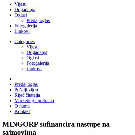
Vijesti
Događanja
Oglasi
Predaj oglas
Fotogalerija
Linkovi
Categories
Vijesti
Događanja
Oglasi
Fotogalerija
Linkovi
Predaj oglas
Pošalji vijest
Riječ čitatelja
Marketing i pretplata
O nama
Kontakt
MINGORP sufinancira nastupe na
sajmovima