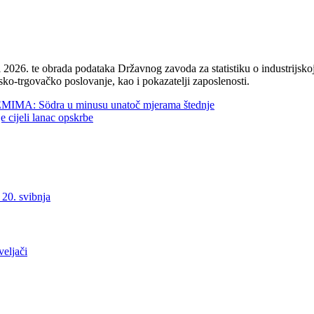
2026. te obrada podataka Državnog zavoda za statistiku o industrijskoj
sko-trgovačko poslovanje, kao i pokazatelji zaposlenosti.
 Södra u minusu unatoč mjerama štednje
jeli lanac opskrbe
0. svibnja
ljači