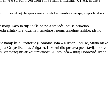
ipiran je u suradnji Udruženja hrvatskih arhitekata (UHA), Muzeja
ciju hrvatskog dizajna i umjetnosti kao simbole svoje gospodarske i
oriji. Iako ih dijeli više od pola stoljeća, oni se prirodno
đu arhitekture, dizajna i umjetnosti nema temeljne razlike, idejno
cije namještaja Prostorije (Combine sofa – Numen/ForUse, Strain niske
tijela Grupe (Baluna, Arigato). Likovni dio postava predstavlja radove
u suvremenoj hrvatskoj umjetnosti 20. stoljeća – Juraj Dobrović, Ivana
%