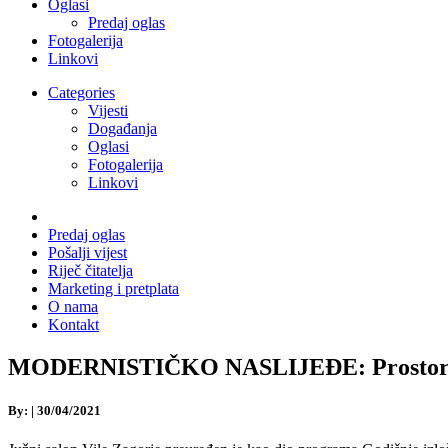
Oglasi
Predaj oglas
Fotogalerija
Linkovi
Categories
Vijesti
Događanja
Oglasi
Fotogalerija
Linkovi
Predaj oglas
Pošalji vijest
Riječ čitatelja
Marketing i pretplata
O nama
Kontakt
MODERNISTIČKO NASLIJEĐE: Prostorijin 
By:
|
30/04/2021