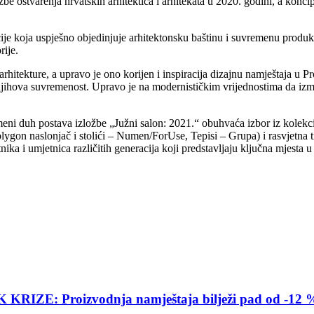
be ostvarenja hrvatskih arhitektica i arhitekata u 2020. godini, a konc
ije koja uspješno objedinjuje arhitektonsku baštinu i suvremenu produk
rije.
itekture, a upravo je ono korijen i inspiracija dizajnu namještaja u Prost
 njihova suvremenost. Upravo je na modernističkim vrijednostima da izme
meni duh postava izložbe „Južni salon: 2021.“ obuhvaća izbor iz kolek
olygon naslonjač i stolići – Numen/ForUse, Tepisi – Grupa) i rasvjetna 
nika i umjetnica različitih generacija koji predstavljaju ključna mjesta 
E: Proizvodnja namještaja bilježi pad od -12 