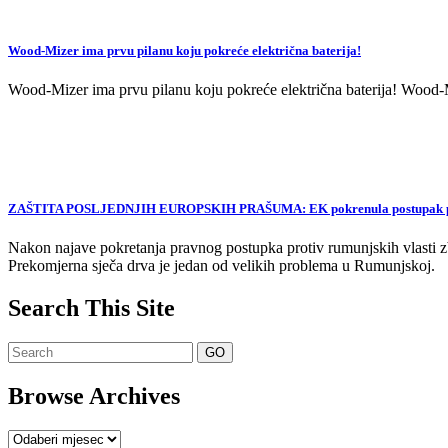
Wood-Mizer ima prvu pilanu koju pokreće električna baterija!
Wood-Mizer ima prvu pilanu koju pokreće električna baterija! Wood-Mi
ZAŠTITA POSLJEDNJIH EUROPSKIH PRAŠUMA: EK pokrenula postupak proti
Nakon najave pokretanja pravnog postupka protiv rumunjskih vlasti zb
Prekomjerna sječa drva je jedan od velikih problema u Rumunjskoj.
Search This Site
Browse Archives
Browse