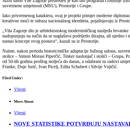
Južni salon Vile Zagorje preuređen je kao dio programa Godišnje izlož
suvremene umjetnosti (MSU), Prostorije i Grupe.
Iako privremenog kataktera, ovaj je projekt primjer moderne diplomac
kreativne moći te odraza nacionalnog identiteta, pojašnjavaju iz Prosto
„Vila Zagorje dio je arhitektonskog modernističkog nasljeđa hrvatske arh
nadopunjuju na način da se naglašava podrijetlo dizajna, ali ujedno i
nastao koncept ovog postava“, kazali su iz Prostorije.
Naime, nakon perioda historicističke adaptacije Južnog salona, suvre
stolice – Simon Morasi Piperčić, Tinker naslonjač i stolići – Grupa, P
od 50-tih godina prošlog stoljeća do danas, a odabrani su radovi umjet
Franke, Duje Jurić, Ivan Picelj, Edita Schubert i Silvije Vujičić.
Filed Under:
Vijesti
More About
Vijesti
NOVE STATISTIKE POTVRĐUJU NASTAVAK KRIZ