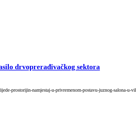
asilo drvoprerađivačkog sektora
slijede-prostorijin-namjestaj-u-privremenom-postavu-juznog-salona-u-vil