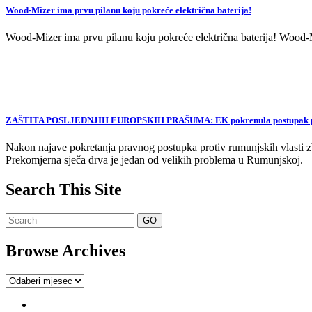
Wood-Mizer ima prvu pilanu koju pokreće električna baterija!
Wood-Mizer ima prvu pilanu koju pokreće električna baterija! Wood-Mi
ZAŠTITA POSLJEDNJIH EUROPSKIH PRAŠUMA: EK pokrenula postupak proti
Nakon najave pokretanja pravnog postupka protiv rumunjskih vlasti zb
Prekomjerna sječa drva je jedan od velikih problema u Rumunjskoj.
Search This Site
Browse Archives
Browse
Archives