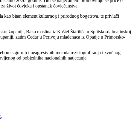
o stablo 2020. godine. Tim se natjecanjem promoviraju se priče o
i za život čovjeka i opstanak čovječanstva.
bla kao bitan element kulturnog i prirodnog bogatstva, te privlači
oj županiji, Baka maslina iz Kaštel Štafilića u Splitsko-dalmatinskoj
upaniji, zatim Cedar u Perivoju mladenaca iz Opatije u Primorsko-
trebom sigurnih i neagresivnih metoda rezistografiranja i zvučnog
tavljenog od pobjednika nacionalnih natjecanja.
%