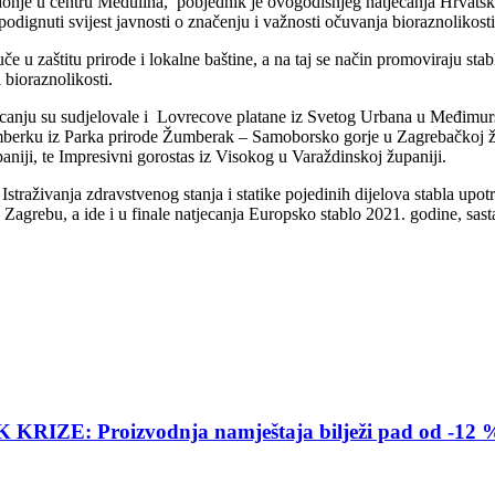
donje u centru Medulina, pobjednik je ovogodišnjeg natjecanja Hrvatsk
podignuti svijest javnosti o značenju i važnosti očuvanja bioraznolikost
juče u zaštitu prirode i lokalne baštine, a na taj se način promoviraju sta
 bioraznolikosti.
ecanju su sudjelovale i Lovrecove platane iz Svetog Urbana u Međimursk
Žumberku iz Parka prirode Žumberak – Samoborsko gorje u Zagrebačkoj ž
niji, te Impresivni gorostas iz Visokog u Varaždinskoj županiji.
Istraživanja zdravstvenog stanja i statike pojedinih dijelova stabla upo
 Zagrebu, a ide i u finale natjecanja Europsko stablo 2021. godine, sas
E: Proizvodnja namještaja bilježi pad od -12 