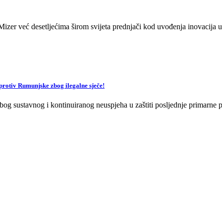
zer već desetljećima širom svijeta prednjači kod uvođenja inovacija u 
v Rumunjske zbog ilegalne sječe!
og sustavnog i kontinuiranog neuspjeha u zaštiti posljednje primarne p