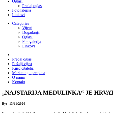
Oglasi
Predaj oglas
Fotogalerija
Linkovi
Categories
Vijesti
Događanja
Oglasi
Fotogalerija
Linkovi
Predaj oglas
Pošalji vijest
Riječ čitatelja
Marketing i pretplata
O nama
Kontakt
„NAJSTARIJA MEDULINKA“ JE HRVATSKO S
By:
|
13/11/2020