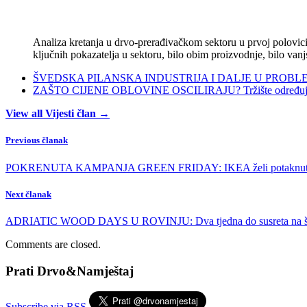
Analiza kretanja u drvo-prerađivačkom sektoru u prvoj polovici 
ključnih pokazatelja u sektoru, bilo obim proizvodnje, bilo vanj
ŠVEDSKA PILANSKA INDUSTRIJA I DALJE U PROBLEMIMA:
ZAŠTO CIJENE OBLOVINE OSCILIRAJU? Tržište određuje ci
View all Vijesti član →
Previous članak
POKRENUTA KAMPANJA GREEN FRIDAY: IKEA želi potaknuti kruž
Next članak
ADRIATIC WOOD DAYS U ROVINJU: Dva tjedna do susreta na šum
Comments are closed.
Prati Drvo&Namještaj
Subscribe via RSS