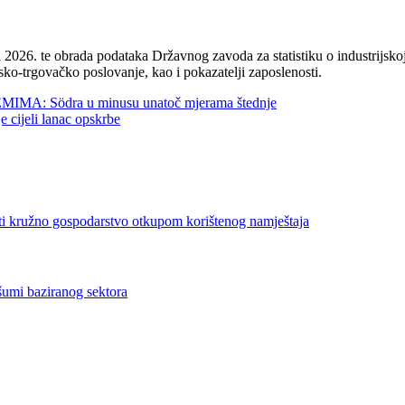
2026. te obrada podataka Državnog zavoda za statistiku o industrijskoj
sko-trgovačko poslovanje, kao i pokazatelji zaposlenosti.
 Södra u minusu unatoč mjerama štednje
jeli lanac opskrbe
no gospodarstvo otkupom korištenog namještaja
i baziranog sektora