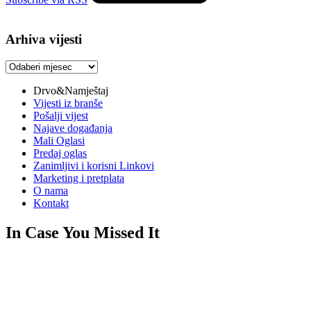
Arhiva vijesti
Arhiva
vijesti
Drvo&Namještaj
Vijesti iz branše
Pošalji vijest
Najave događanja
Mali Oglasi
Predaj oglas
Zanimljivi i korisni Linkovi
Marketing i pretplata
O nama
Kontakt
In Case You Missed It