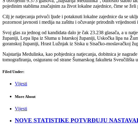
S osvojenih 9.373 glasova, „najstarija Medulinka“, odnosno stablo la
pojedinim stablima značajnim za život lokalne zajednice, čime se želi 
Cilj je natjecanja privući ljude i potaknuti lokalne zajednice da se ukl
pozornost javnosti i medija na zaštitu i očuvanje prirodnih vrijednosti i
Svoj glas za jednog od kandidata dalo je čak 23.238 glasača, a u natj
županiji, Lepa lipa iz Sluma u Istarskoj županiji, Uskočka lipa na 
goranskoj županiji, Hrast Lužnjak iz Siska u Sisačko-moslavačkoj župa
Najstarija Medulinka, kao pobjednica natjecanja, dobitnica je nagrade 
tomografiranja, osiguranu od strane Šumarskog fakulteta Sveučilišta u
Filed Under:
Vijesti
More About
Vijesti
NOVE STATISTIKE POTVRĐUJU NASTAVAK KRIZ