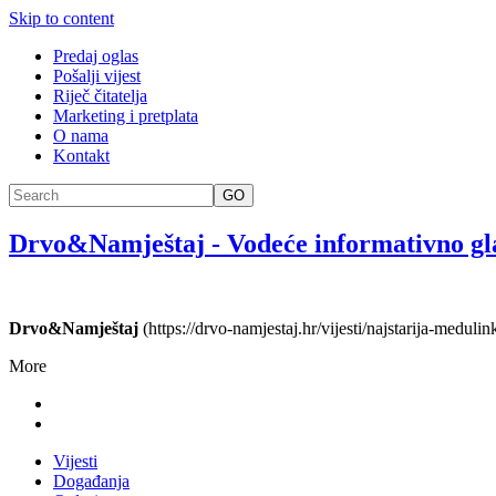
Skip to content
Predaj oglas
Pošalji vijest
Riječ čitatelja
Marketing i pretplata
O nama
Kontakt
GO
Drvo&Namještaj
-
Vodeće informativno gl
Drvo&Namještaj
(https://drvo-namjestaj.hr/vijesti/najstarija-medul
More
Vijesti
Događanja