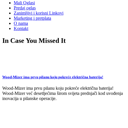
Mali Oglasi
Predaj oglas
Zanimljivi i korisni Linkovi
Marketing i pretplata
O nama
Kontakt
In Case You Missed It
Wood-Mizer ima prvu pilanu koju pokreće električna baterija!
Wood-Mizer ima prvu pilanu koju pokreće električna baterija!
Wood-Mizer već desetljećima širom svijeta prednjači kod uvođenja
inovacija u pilanske operacije.