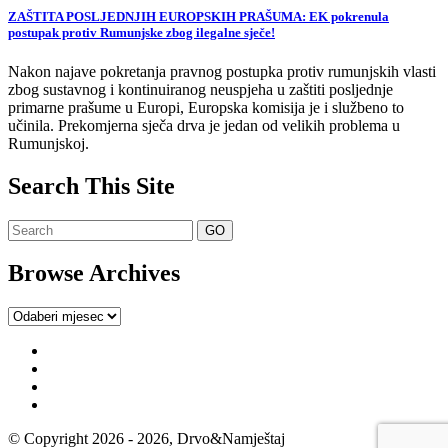
ZAŠTITA POSLJEDNJIH EUROPSKIH PRAŠUMA: EK pokrenula
postupak protiv Rumunjske zbog ilegalne sječe!
Nakon najave pokretanja pravnog postupka protiv rumunjskih vlasti
zbog sustavnog i kontinuiranog neuspjeha u zaštiti posljednje
primarne prašume u Europi, Europska komisija je i službeno to
učinila. Prekomjerna sječa drva je jedan od velikih problema u
Rumunjskoj.
Search This Site
Browse Archives
Browse
Archives
© Copyright 2026 - 2026, Drvo&Namještaj