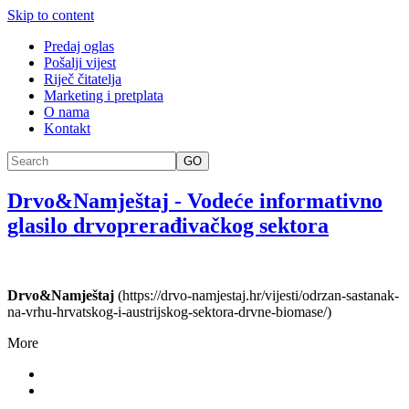
Skip to content
Predaj oglas
Pošalji vijest
Riječ čitatelja
Marketing i pretplata
O nama
Kontakt
GO
Drvo&Namještaj
-
Vodeće informativno
glasilo drvoprerađivačkog sektora
Drvo&Namještaj
(https://drvo-namjestaj.hr/vijesti/odrzan-sastanak-
na-vrhu-hrvatskog-i-austrijskog-sektora-drvne-biomase/)
More