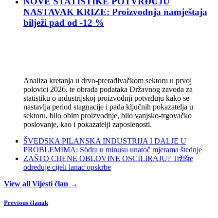
NOVE STATISTIKE POTVRĐUJU
NASTAVAK KRIZE: Proizvodnja namještaja
bilježi pad od -12 %
Analiza kretanja u drvo-prerađivačkom sektoru u prvoj
polovici 2026. te obrada podataka Državnog zavoda za
statistiku o industrijskoj proizvodnji potvrđuju kako se
nastavlja period stagnacije i pada ključnih pokazatelja u
sektoru, bilo obim proizvodnje, bilo vanjsko-trgovačko
poslovanje, kao i pokazatelji zaposlenosti.
ŠVEDSKA PILANSKA INDUSTRIJA I DALJE U
PROBLEMIMA: Södra u minusu unatoč mjerama štednje
ZAŠTO CIJENE OBLOVINE OSCILIRAJU? Tržište
određuje cijeli lanac opskrbe
View all Vijesti član →
Previous članak