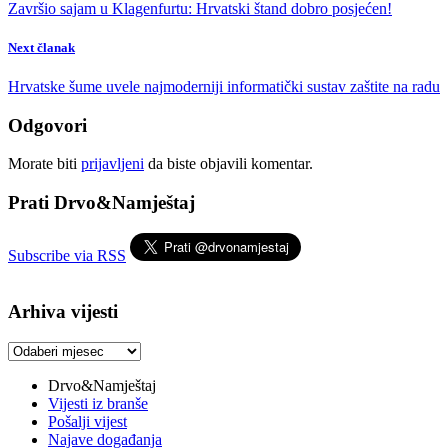
Završio sajam u Klagenfurtu: Hrvatski štand dobro posjećen!
Next članak
Hrvatske šume uvele najmoderniji informatički sustav zaštite na radu
Odgovori
Morate biti
prijavljeni
da biste objavili komentar.
Prati Drvo&Namještaj
Subscribe via RSS
Arhiva vijesti
Arhiva
vijesti
Drvo&Namještaj
Vijesti iz branše
Pošalji vijest
Najave događanja