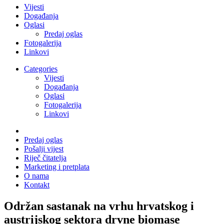
Vijesti
Događanja
Oglasi
Predaj oglas
Fotogalerija
Linkovi
Categories
Vijesti
Događanja
Oglasi
Fotogalerija
Linkovi
Predaj oglas
Pošalji vijest
Riječ čitatelja
Marketing i pretplata
O nama
Kontakt
Održan sastanak na vrhu hrvatskog i
austrijskog sektora drvne biomase