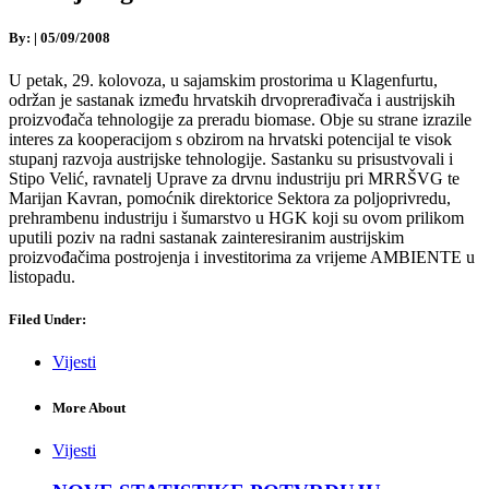
By:
|
05/09/2008
U petak, 29. kolovoza, u sajamskim prostorima u Klagenfurtu,
održan je sastanak između hrvatskih drvoprerađivača i austrijskih
proizvođača tehnologije za preradu biomase. Obje su strane izrazile
interes za kooperacijom s obzirom na hrvatski potencijal te visok
stupanj razvoja austrijske tehnologije. Sastanku su prisustvovali i
Stipo Velić, ravnatelj Uprave za drvnu industriju pri MRRŠVG te
Marijan Kavran, pomoćnik direktorice Sektora za poljoprivredu,
prehrambenu industriju i šumarstvo u HGK koji su ovom prilikom
uputili poziv na radni sastanak zainteresiranim austrijskim
proizvođačima postrojenja i investitorima za vrijeme AMBIENTE u
listopadu.
Filed Under:
Vijesti
More About
Vijesti