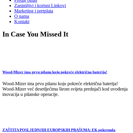
Predaj oglas
Zanimljivi i korisni Linkovi
Marketing i pretplata
O nama
Kontakt
In Case You Missed It
Wood-Mizer ima prvu pilanu koju pokreće električna baterija!
Wood-Mizer ima prvu pilanu koju pokreće električna baterija!
Wood-Mizer već desetljećima širom svijeta prednjači kod uvođenja
inovacija u pilanske operacije.
ZAŠTITA POSLJEDNJIH EUROPSKIH PRAŠUMA: EK pokrenula