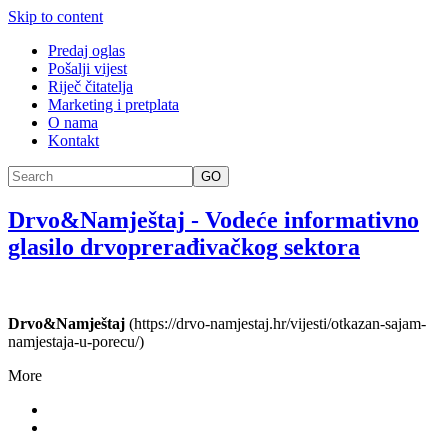
Skip to content
Predaj oglas
Pošalji vijest
Riječ čitatelja
Marketing i pretplata
O nama
Kontakt
GO
Drvo&Namještaj
-
Vodeće informativno
glasilo drvoprerađivačkog sektora
Drvo&Namještaj
(https://drvo-namjestaj.hr/vijesti/otkazan-sajam-
namjestaja-u-porecu/)
More