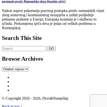
postupak protiv Rumunjske zbog ilegalne sječe!
Nakon najave pokretanja pravnog postupka protiv rumunjskih vlasti
zbog sustavnog i kontinuiranog neuspjeha u zaštiti posljednje
primarne prašume u Europi, Europska komisija je i službeno to
učinila. Prekomjerna sječa drva je jedan od velikih problema u
Rumunjskoj.
Search This Site
Browse Archives
Browse
Archives
© Copyright 2026 - 2026, Drvo&Namještaj
Back to top ↑