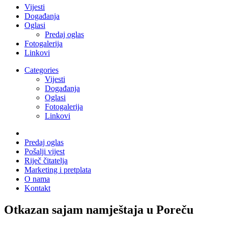
Vijesti
Događanja
Oglasi
Predaj oglas
Fotogalerija
Linkovi
Categories
Vijesti
Događanja
Oglasi
Fotogalerija
Linkovi
Predaj oglas
Pošalji vijest
Riječ čitatelja
Marketing i pretplata
O nama
Kontakt
Otkazan sajam namještaja u Poreču