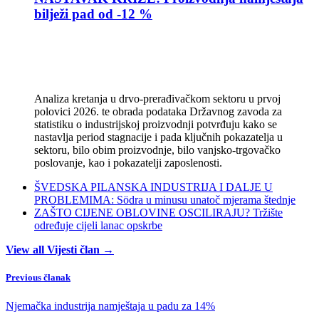
bilježi pad od -12 %
Analiza kretanja u drvo-prerađivačkom sektoru u prvoj
polovici 2026. te obrada podataka Državnog zavoda za
statistiku o industrijskoj proizvodnji potvrđuju kako se
nastavlja period stagnacije i pada ključnih pokazatelja u
sektoru, bilo obim proizvodnje, bilo vanjsko-trgovačko
poslovanje, kao i pokazatelji zaposlenosti.
ŠVEDSKA PILANSKA INDUSTRIJA I DALJE U
PROBLEMIMA: Södra u minusu unatoč mjerama štednje
ZAŠTO CIJENE OBLOVINE OSCILIRAJU? Tržište
određuje cijeli lanac opskrbe
View all Vijesti član →
Previous članak
Njemačka industrija namještaja u padu za 14%