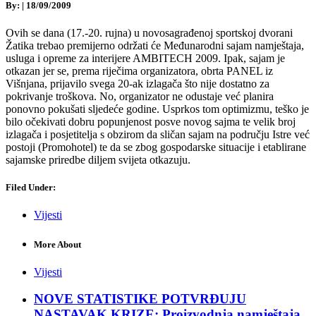
By:
|
18/09/2009
Ovih se dana (17.-20. rujna) u novosagrađenoj sportskoj dvorani
Žatika trebao premijerno održati će Međunarodni sajam namještaja,
usluga i opreme za interijere AMBITECH 2009. Ipak, sajam je
otkazan jer se, prema riječima organizatora, obrta PANEL iz
Višnjana, prijavilo svega 20-ak izlagača što nije dostatno za
pokrivanje troškova. No, organizator ne odustaje već planira
ponovno pokušati sljedeće godine. Usprkos tom optimizmu, teško je
bilo očekivati dobru popunjenost posve novog sajma te velik broj
izlagača i posjetitelja s obzirom da sličan sajam na području Istre već
postoji (Promohotel) te da se zbog gospodarske situacije i etablirane
sajamske priredbe diljem svijeta otkazuju.
Filed Under:
Vijesti
More About
Vijesti
NOVE STATISTIKE POTVRĐUJU
NASTAVAK KRIZE: Proizvodnja namještaja