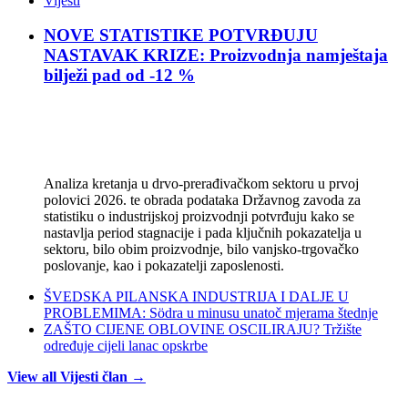
Vijesti
NOVE STATISTIKE POTVRĐUJU
NASTAVAK KRIZE: Proizvodnja namještaja
bilježi pad od -12 %
Analiza kretanja u drvo-prerađivačkom sektoru u prvoj
polovici 2026. te obrada podataka Državnog zavoda za
statistiku o industrijskoj proizvodnji potvrđuju kako se
nastavlja period stagnacije i pada ključnih pokazatelja u
sektoru, bilo obim proizvodnje, bilo vanjsko-trgovačko
poslovanje, kao i pokazatelji zaposlenosti.
ŠVEDSKA PILANSKA INDUSTRIJA I DALJE U
PROBLEMIMA: Södra u minusu unatoč mjerama štednje
ZAŠTO CIJENE OBLOVINE OSCILIRAJU? Tržište
određuje cijeli lanac opskrbe
View all Vijesti član →