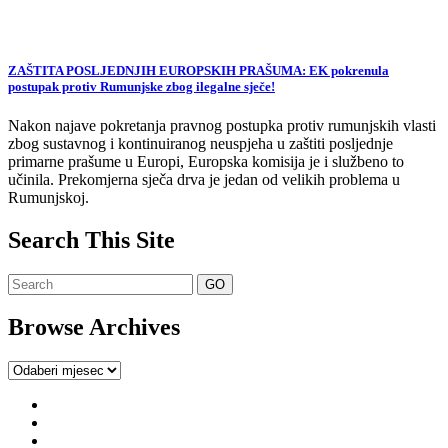
ZAŠTITA POSLJEDNJIH EUROPSKIH PRAŠUMA: EK pokrenula
postupak protiv Rumunjske zbog ilegalne sječe!
Nakon najave pokretanja pravnog postupka protiv rumunjskih vlasti
zbog sustavnog i kontinuiranog neuspjeha u zaštiti posljednje
primarne prašume u Europi, Europska komisija je i službeno to
učinila. Prekomjerna sječa drva je jedan od velikih problema u
Rumunjskoj.
Search This Site
Browse Archives
Browse
Archives