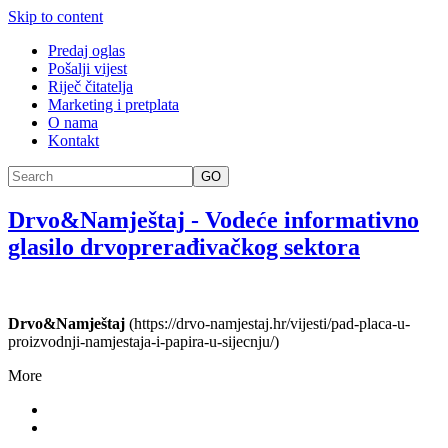
Skip to content
Predaj oglas
Pošalji vijest
Riječ čitatelja
Marketing i pretplata
O nama
Kontakt
GO
Drvo&Namještaj
-
Vodeće informativno
glasilo drvoprerađivačkog sektora
Drvo&Namještaj
(https://drvo-namjestaj.hr/vijesti/pad-placa-u-
proizvodnji-namjestaja-i-papira-u-sijecnju/)
More