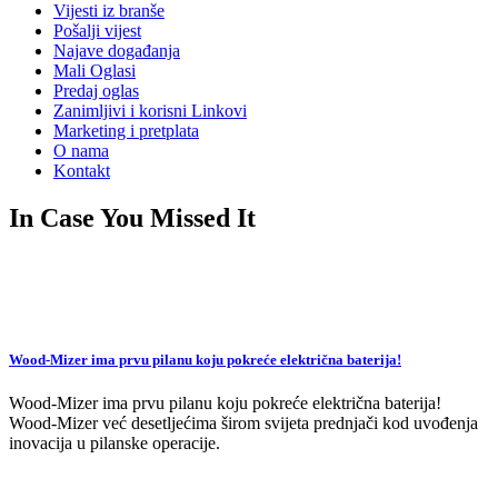
Vijesti iz branše
Pošalji vijest
Najave događanja
Mali Oglasi
Predaj oglas
Zanimljivi i korisni Linkovi
Marketing i pretplata
O nama
Kontakt
In Case You Missed It
Wood-Mizer ima prvu pilanu koju pokreće električna baterija!
Wood-Mizer ima prvu pilanu koju pokreće električna baterija!
Wood-Mizer već desetljećima širom svijeta prednjači kod uvođenja
inovacija u pilanske operacije.