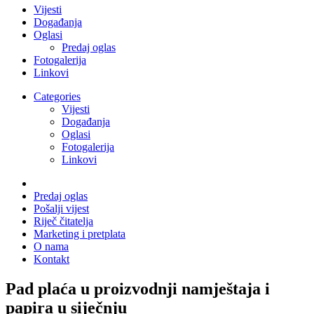
Vijesti
Događanja
Oglasi
Predaj oglas
Fotogalerija
Linkovi
Categories
Vijesti
Događanja
Oglasi
Fotogalerija
Linkovi
Predaj oglas
Pošalji vijest
Riječ čitatelja
Marketing i pretplata
O nama
Kontakt
Pad plaća u proizvodnji namještaja i
papira u siječnju