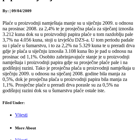
By:
|
09/04/2009
Plaće u proizvodnji namještaja manje su u siječnju 2009. u odnosu
na prosinac 2008. za 2,4% te je prosječna plaća za siječanj iznosila
3.212 kuna dok su u proizvodnji papira plaće u tom razdoblju pale
3,7% na 4.056 kuna, stoji u izvješću DZS-a. U tom periodu padale
su i plaće u šumarstvu, i to za 2,2% na 5.329 kuna te u preradi drva
gdje je plaća u siječnju iznosila 3.108 kuna što je pad u odnosu na
prosinac od 1,1%. Osobito zabrinjavajuće stanje je u proizvodnji
namještaja i proizvodnji papira gdje su prosječne plaće pale i na
godišnjoj razini. Tako je prosječna plaća u proizvodnji namještaja u
siječnju 2009. u odnosu na siječanj 2008. godine bila manja za
0,5%, dok je prosječna plaća u proizvodnji papira bila manja za
1,1%. Prosječne plaće u preradi drva porasle su za 0,5% na
godišnjoj razini dok su u šumarstvu plaće ostale iste.
Filed Under:
Vijesti
More About