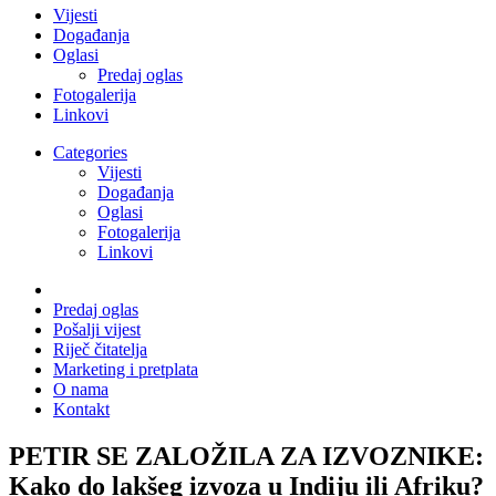
Vijesti
Događanja
Oglasi
Predaj oglas
Fotogalerija
Linkovi
Categories
Vijesti
Događanja
Oglasi
Fotogalerija
Linkovi
Predaj oglas
Pošalji vijest
Riječ čitatelja
Marketing i pretplata
O nama
Kontakt
PETIR SE ZALOŽILA ZA IZVOZNIKE:
Kako do lakšeg izvoza u Indiju ili Afriku?