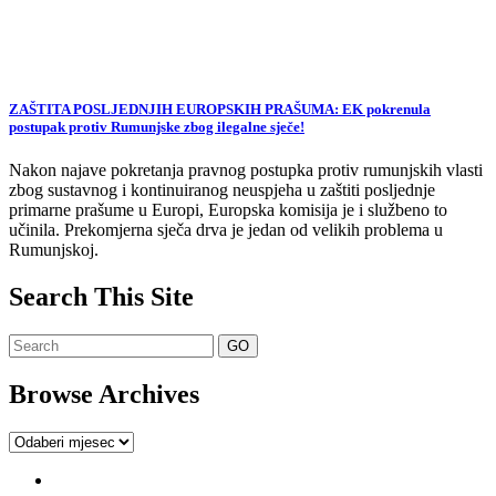
ZAŠTITA POSLJEDNJIH EUROPSKIH PRAŠUMA: EK pokrenula
postupak protiv Rumunjske zbog ilegalne sječe!
Nakon najave pokretanja pravnog postupka protiv rumunjskih vlasti
zbog sustavnog i kontinuiranog neuspjeha u zaštiti posljednje
primarne prašume u Europi, Europska komisija je i službeno to
učinila. Prekomjerna sječa drva je jedan od velikih problema u
Rumunjskoj.
Search This Site
Browse Archives
Browse
Archives