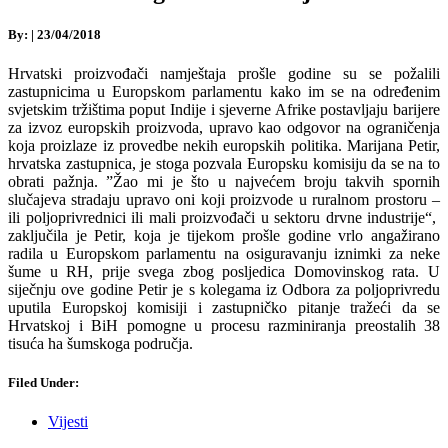
By:
|
23/04/2018
Hrvatski proizvođači namještaja prošle godine su se požalili
zastupnicima u Europskom parlamentu kako im se na određenim
svjetskim tržištima poput Indije i sjeverne Afrike postavljaju barijere
za izvoz europskih proizvoda, upravo kao odgovor na ograničenja
koja proizlaze iz provedbe nekih europskih politika. Marijana Petir,
hrvatska zastupnica, je stoga pozvala Europsku komisiju da se na to
obrati pažnja. ”Žao mi je što u najvećem broju takvih spornih
slučajeva stradaju upravo oni koji proizvode u ruralnom prostoru –
ili poljoprivrednici ili mali proizvođači u sektoru drvne industrije“,
zaključila je Petir, koja je tijekom prošle godine vrlo angažirano
radila u Europskom parlamentu na osiguravanju iznimki za neke
šume u RH, prije svega zbog posljedica Domovinskog rata. U
siječnju ove godine Petir je s kolegama iz Odbora za poljoprivredu
uputila Europskoj komisiji i zastupničko pitanje tražeći da se
Hrvatskoj i BiH pomogne u procesu razminiranja preostalih 38
tisuća ha šumskoga područja.
Filed Under:
Vijesti