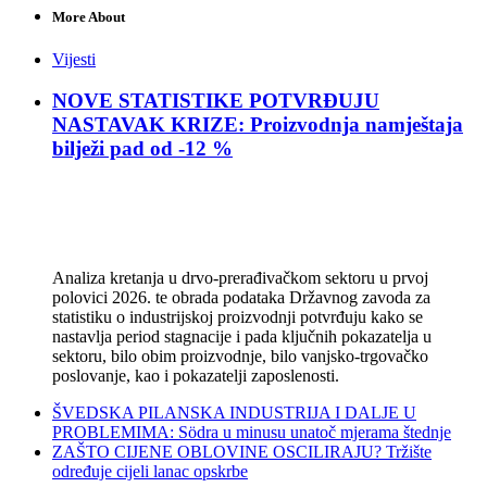
More About
Vijesti
NOVE STATISTIKE POTVRĐUJU
NASTAVAK KRIZE: Proizvodnja namještaja
bilježi pad od -12 %
Analiza kretanja u drvo-prerađivačkom sektoru u prvoj
polovici 2026. te obrada podataka Državnog zavoda za
statistiku o industrijskoj proizvodnji potvrđuju kako se
nastavlja period stagnacije i pada ključnih pokazatelja u
sektoru, bilo obim proizvodnje, bilo vanjsko-trgovačko
poslovanje, kao i pokazatelji zaposlenosti.
ŠVEDSKA PILANSKA INDUSTRIJA I DALJE U
PROBLEMIMA: Södra u minusu unatoč mjerama štednje
ZAŠTO CIJENE OBLOVINE OSCILIRAJU? Tržište
određuje cijeli lanac opskrbe