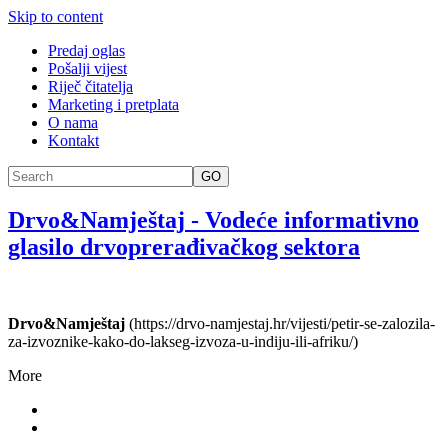
Skip to content
Predaj oglas
Pošalji vijest
Riječ čitatelja
Marketing i pretplata
O nama
Kontakt
GO
Drvo&Namještaj
-
Vodeće informativno
glasilo drvoprerađivačkog sektora
Drvo&Namještaj
(https://drvo-namjestaj.hr/vijesti/petir-se-zalozila-
za-izvoznike-kako-do-lakseg-izvoza-u-indiju-ili-afriku/)
More