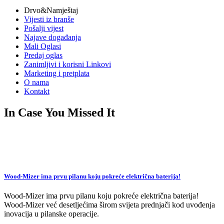
vijesti
Drvo&Namještaj
Vijesti iz branše
Pošalji vijest
Najave događanja
Mali Oglasi
Predaj oglas
Zanimljivi i korisni Linkovi
Marketing i pretplata
O nama
Kontakt
In Case You Missed It
Wood-Mizer ima prvu pilanu koju pokreće električna baterija!
Wood-Mizer ima prvu pilanu koju pokreće električna baterija!
Wood-Mizer već desetljećima širom svijeta prednjači kod uvođenja
inovacija u pilanske operacije.