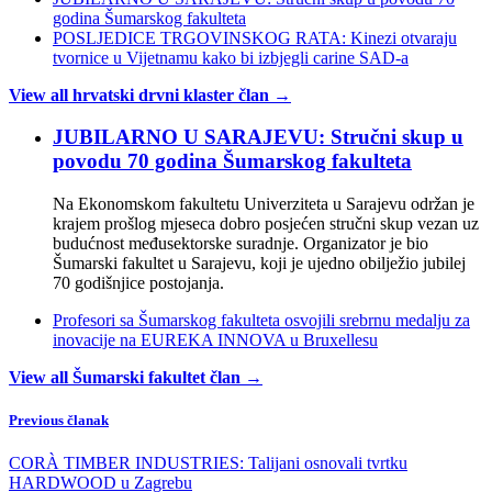
godina Šumarskog fakulteta
POSLJEDICE TRGOVINSKOG RATA: Kinezi otvaraju
tvornice u Vijetnamu kako bi izbjegli carine SAD-a
View all hrvatski drvni klaster član →
JUBILARNO U SARAJEVU: Stručni skup u
povodu 70 godina Šumarskog fakulteta
Na Ekonomskom fakultetu Univerziteta u Sarajevu održan je
krajem prošlog mjeseca dobro posjećen stručni skup vezan uz
budućnost međusektorske suradnje. Organizator je bio
Šumarski fakultet u Sarajevu, koji je ujedno obilježio jubilej
70 godišnjice postojanja.
Profesori sa Šumarskog fakulteta osvojili srebrnu medalju za
inovacije na EUREKA INNOVA u Bruxellesu
View all Šumarski fakultet član →
Previous članak
CORÀ TIMBER INDUSTRIES: Talijani osnovali tvrtku
HARDWOOD u Zagrebu