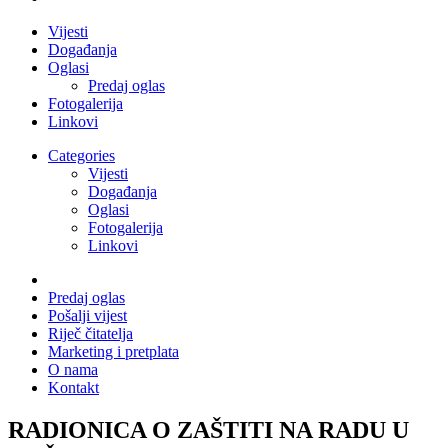
Vijesti
Događanja
Oglasi
Predaj oglas
Fotogalerija
Linkovi
Categories
Vijesti
Događanja
Oglasi
Fotogalerija
Linkovi
Predaj oglas
Pošalji vijest
Riječ čitatelja
Marketing i pretplata
O nama
Kontakt
RADIONICA O ZAŠTITI NA RADU U