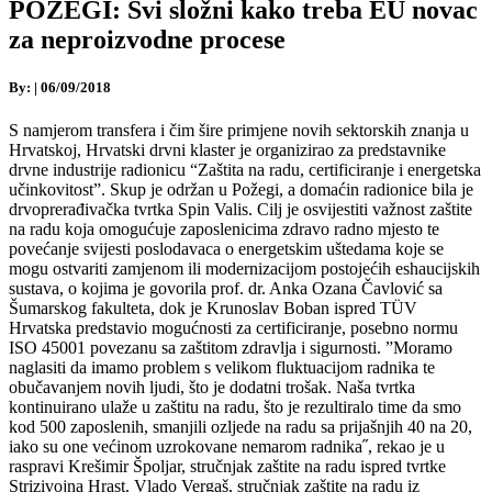
POŽEGI: Svi složni kako treba EU novac
za neproizvodne procese
By:
|
06/09/2018
S namjerom transfera i čim šire primjene novih sektorskih znanja u
Hrvatskoj, Hrvatski drvni klaster je organizirao za predstavnike
drvne industrije radionicu “Zaštita na radu, certificiranje i energetska
učinkovitost”. Skup je održan u Požegi, a domaćin radionice bila je
drvoprerađivačka tvrtka Spin Valis. Cilj je osvijestiti važnost zaštite
na radu koja omogućuje zaposlenicima zdravo radno mjesto te
povećanje svijesti poslodavaca o energetskim uštedama koje se
mogu ostvariti zamjenom ili modernizacijom postojećih eshaucijskih
sustava, o kojima je govorila prof. dr. Anka Ozana Čavlović sa
Šumarskog fakulteta, dok je Krunoslav Boban ispred TÜV
Hrvatska predstavio mogućnosti za certificiranje, posebno normu
ISO 45001 povezanu sa zaštitom zdravlja i sigurnosti. ”Moramo
naglasiti da imamo problem s velikom fluktuacijom radnika te
obučavanjem novih ljudi, što je dodatni trošak. Naša tvrtka
kontinuirano ulaže u zaštitu na radu, što je rezultiralo time da smo
kod 500 zaposlenih, smanjili ozljede na radu sa prijašnjih 40 na 20,
iako su one većinom uzrokovane nemarom radnika˝, rekao je u
raspravi Krešimir Špoljar, stručnjak zaštite na radu ispred tvrtke
Strizivojna Hrast. Vlado Vergaš, stručnjak zaštite na radu iz