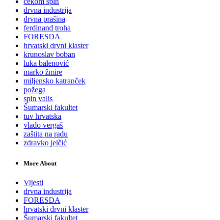
cekom spin
drvna industrija
drvna prašina
ferdinand troha
FORESDA
hrvatski drvni klaster
krunoslav boban
luka balenović
marko žmire
miljensko katranček
požega
spin valis
Šumarski fakultet
tuv hrvatska
vlado vergaš
zaštita na radu
zdravko jelčić
More About
Vijesti
drvna industrija
FORESDA
hrvatski drvni klaster
Šumarski fakultet