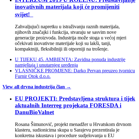
inovativnih materijala koji će promijeniti
svijet!
Zahvaljujući napretku u istraživanju raznih materijala,
njihovih značajki i funkcija, stvaraju se sasvim nove
generacije proizvoda. Industrija može stoga u većoj mjeri
očekivati inovativne materijale koji su lakši, tanji,
kompaktniji, fleksibilniji ili otporniji na trošenje.
U TIJEKU 45. AMBIENTA: Zavidna ponuda industrije
namještaja i unutarnjeg uređenja
VLASNIČKE PROMJENE: Darko Pervan preuzeo tvornicu
Furnir Otok d.o.o.
View all drvna industrija član →
EU PROJEKTI: Predstavljena struktura i tijek
aktualnih Interreg projekata FORESDA i
DanuBioValnet
Rosana Šimunović, projekt menadžer u Hrvatskom drvnom
klasteru, sudionicima skupa u Sarajevu prezentirala je
konkretna iskustava i procedure sudjelovanja u EU