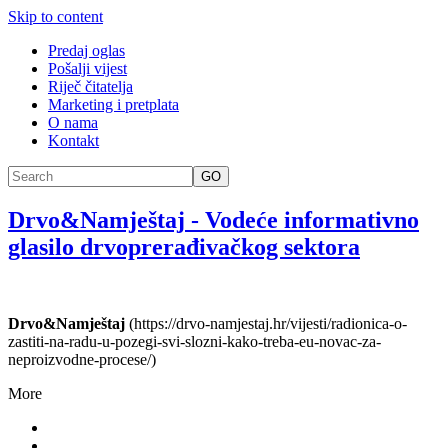
Skip to content
Predaj oglas
Pošalji vijest
Riječ čitatelja
Marketing i pretplata
O nama
Kontakt
GO
Drvo&Namještaj
-
Vodeće informativno
glasilo drvoprerađivačkog sektora
Drvo&Namještaj
(https://drvo-namjestaj.hr/vijesti/radionica-o-
zastiti-na-radu-u-pozegi-svi-slozni-kako-treba-eu-novac-za-
neproizvodne-procese/)
More