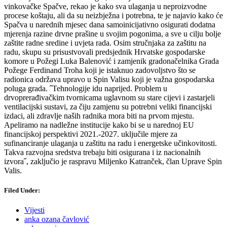
vinkovačke Spačve, rekao je kako sva ulaganja u neproizvodne
procese koštaju, ali da su neizbježna i potrebna, te je najavio kako će
Spačva u narednih mjesec dana samoinicijativno osigurati dodatna
mjerenja razine drvne prašine u svojim pogonima, a sve u cilju bolje
zaštite radne sredine i uvjeta rada. Osim stručnjaka za zaštitu na
radu, skupu su prisustvovali predsjednik Hrvatske gospodarske
komore u Požegi Luka Balenović i zamjenik gradonačelnika Grada
Požege Ferdinand Troha koji je istaknuo zadovoljstvo što se
radionica održava upravo u Spin Valisu koji je važna gospodarska
poluga grada. ˝Tehnologije idu naprijed. Problem u
drvoprerađivačkim tvornicama uglavnom su stare cijevi i zastarjeli
ventilacijski sustavi, za čiju zamjenu su potrebni veliki financijski
izdaci, ali zdravlje naših radnika mora biti na prvom mjestu.
Apeliramo na nadležne institucije kako bi se u narednoj EU
financijskoj perspektivi 2021.-2027. uključile mjere za
sufinanciranje ulaganja u zaštitu na radu i energetske učinkovitosti.
Takva razvojna sredstva trebaju biti osigurana i iz nacionalnih
izvora˝, zaključio je raspravu Miljenko Katranček, član Uprave Spin
Valis.
Filed Under:
Vijesti
anka ozana čavlović