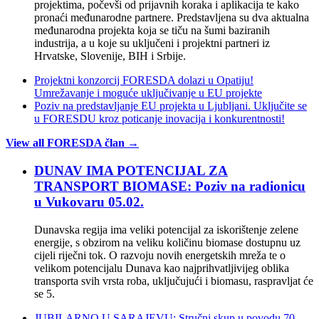
projektima, počevši od prijavnih koraka i aplikacija te kako
pronaći međunarodne partnere. Predstavljena su dva aktualna
međunarodna projekta koja se tiču na šumi baziranih
industrija, a u koje su uključeni i projektni partneri iz
Hrvatske, Slovenije, BIH i Srbije.
Projektni konzorcij FORESDA dolazi u Opatiju!
Umrežavanje i moguće uključivanje u EU projekte
Poziv na predstavljanje EU projekta u Ljubljani. Uključite se
u FORESDU kroz poticanje inovacija i konkurentnosti!
View all FORESDA član →
DUNAV IMA POTENCIJAL ZA
TRANSPORT BIOMASE: Poziv na radionicu
u Vukovaru 05.02.
Dunavska regija ima veliki potencijal za iskorištenje zelene
energije, s obzirom na veliku količinu biomase dostupnu uz
cijeli riječni tok. O razvoju novih energetskih mreža te o
velikom potencijalu Dunava kao najprihvatljivijeg oblika
transporta svih vrsta roba, uključujući i biomasu, raspravljat će
se 5.
JUBILARNO U SARAJEVU: Stručni skup u povodu 70