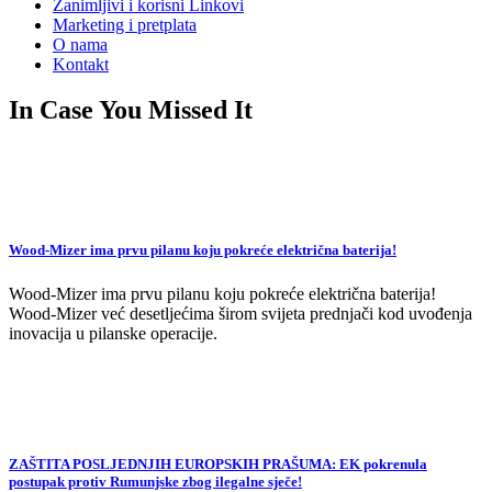
Zanimljivi i korisni Linkovi
Marketing i pretplata
O nama
Kontakt
In Case You Missed It
Wood-Mizer ima prvu pilanu koju pokreće električna baterija!
Wood-Mizer ima prvu pilanu koju pokreće električna baterija!
Wood-Mizer već desetljećima širom svijeta prednjači kod uvođenja
inovacija u pilanske operacije.
ZAŠTITA POSLJEDNJIH EUROPSKIH PRAŠUMA: EK pokrenula
postupak protiv Rumunjske zbog ilegalne sječe!