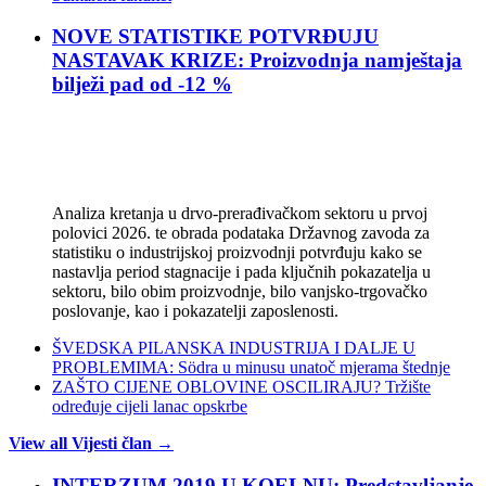
NOVE STATISTIKE POTVRĐUJU
NASTAVAK KRIZE: Proizvodnja namještaja
bilježi pad od -12 %
Analiza kretanja u drvo-prerađivačkom sektoru u prvoj
polovici 2026. te obrada podataka Državnog zavoda za
statistiku o industrijskoj proizvodnji potvrđuju kako se
nastavlja period stagnacije i pada ključnih pokazatelja u
sektoru, bilo obim proizvodnje, bilo vanjsko-trgovačko
poslovanje, kao i pokazatelji zaposlenosti.
ŠVEDSKA PILANSKA INDUSTRIJA I DALJE U
PROBLEMIMA: Södra u minusu unatoč mjerama štednje
ZAŠTO CIJENE OBLOVINE OSCILIRAJU? Tržište
određuje cijeli lanac opskrbe
View all Vijesti član →
INTERZUM 2019 U KOELNU: Predstavljanje